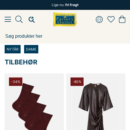
Lige nu:
fri fragt
NYTÅR
DAME
TILBEHØR
-34%
-80%