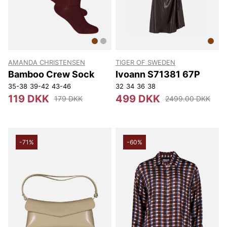
AMANDA CHRISTENSEN
TIGER OF SWEDEN
Bamboo Crew Sock
Ivoann S71381 67P
35-38
39-42
43-46
32
34
36
38
119 DKK
499 DKK
179 DKK
2499.00 DKK
-71%
-60%