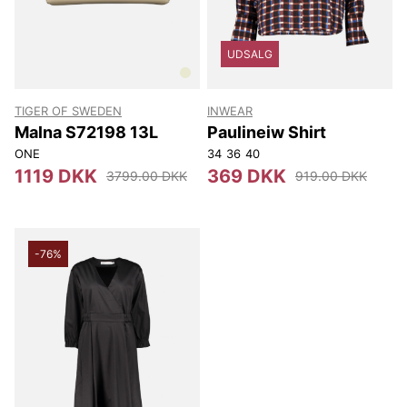
UDSALG
TIGER OF SWEDEN
INWEAR
Malna S72198 13L
Paulineiw Shirt
ONE
34
36
40
1119 DKK
369 DKK
3799.00 DKK
919.00 DKK
-76%