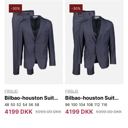
-30%
-30%
FRISLID
FRISLID
Bilbao-houston Suit
Bilbao-houston Suit
Slim
Reg
48
50
52
54
56
58
96
100
104
108
112
116
4199 DKK
4199 DKK
5999.00 DKK
5999.00 DKK