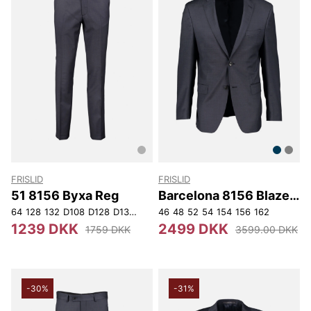
FRISLID
FRISLID
51 8156 Byxa Reg
Barcelona 8156 Blazer
Slim
64
128
132
D108
D128
D132
D136
46
D140
48
52
54
154
156
162
1239 DKK
2499 DKK
1759 DKK
3599.00 DKK
-30%
-31%