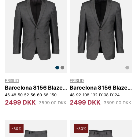
FRISLID
FRISLID
Barcelona 8156 Blazer
Barcelona 8156 Blazer
Slim
Reg
46
48
50
52
56
60
66
150
154
156
48
92
108
132
D108
D124
D136
2499 DKK
2499 DKK
3599.00 DKK
3599.00 DKK
-30%
-30%