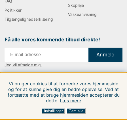
FAQ
Skopleje
Politikker
Vaskeanvisning
Tilgængelighedserklæring
Få alle vores kommende tilbud direkte!
Anmeld
Jeg vil afmelde mig.
Vi findes i:
Danmark
|
Finland
|
Sverige
Vi bruger cookies til at forbedre vores hjemmeside
Følg os på vores sociale medier.
og for at kunne give dig en bedre oplevelse. Ved at
fortsætte med at bruge hjemmesiden accepterer du
dette.
Læs mere
FILTRERA EFTER
SORTER EFTER:
Indstillinger
Gem alle