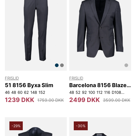
FRISLID
FRISLID
51 8156 Byxa Slim
Barcelona 8156 Blazer
Reg
46
48
60
62
148
152
48
52
92
100
112
116
D108
D124
D
1239 DKK
2499 DKK
1759.00 DKK
3599.00 DKK
-29%
-30%