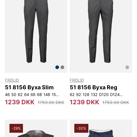
FRISLID
FRISLID
51 8156 Byxa Slim
51 8156 Byxa Reg
46
50
62
64
66
68
148
150
162
62
92
128
132
D120
D124
D128
D1
1239 DKK
1239 DKK
1759.00 DKK
1759.00 DKK
-29%
-30%