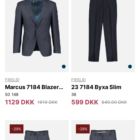
FRISLID
FRISLID
Marcus 7184 Blazer
23 7184 Byxa Slim
Slim
50
148
36
1129 DKK
599 DKK
1619 DKK
849.00 DKK
-29%
-29%