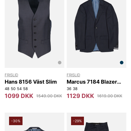
FRISLID
FRISLID
Hans 8156 Väst Slim
Marcus 7184 Blazer
Slim
48
50
54
58
36
38
1099 DKK
1129 DKK
1549.00 DKK
1619.00 DKK
-30%
-29%