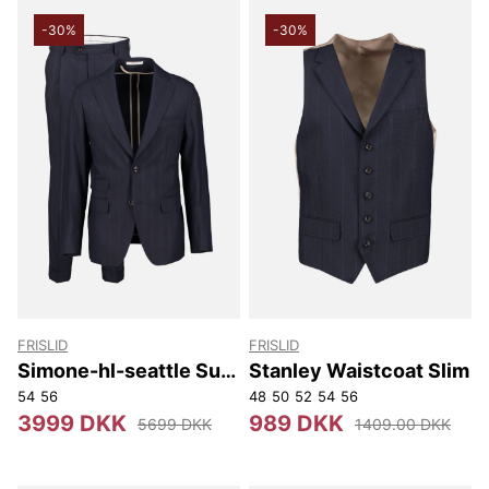
-30%
-30%
FRISLID
FRISLID
Simone-hl-seattle Suit
Stanley Waistcoat Slim
Slim
54
56
48
50
52
54
56
3999 DKK
989 DKK
5699 DKK
1409.00 DKK