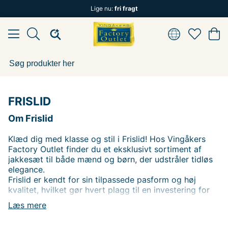
Lige nu:
fri fragt
FRISLID
Om Frislid
Klæd dig med klasse og stil i Frislid! Hos Vingåkers
Factory Outlet finder du et eksklusivt sortiment af
jakkesæt til både mænd og børn, der udstråler tidløs
elegance.
Frislid er kendt for sin tilpassede pasform og høj
kvalitet, hvilket gør hvert plagg til en investering for
både hverdag og fest. Shop til fantastiske outletpriser.
Læs mere
Opgradér din garderobe med Frislid i dag, online eller i
butik!