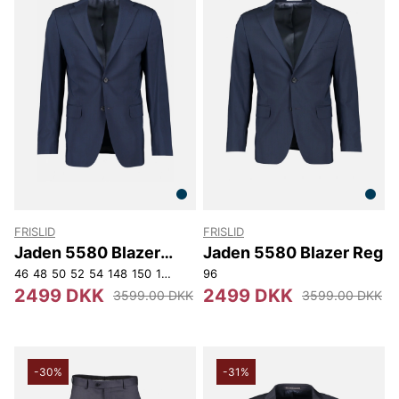
FRISLID
FRISLID
Jaden 5580 Blazer
Jaden 5580 Blazer Reg
Slim
46
48
50
52
54
148
150
152
154
96
156
158
2499 DKK
2499 DKK
3599.00 DKK
3599.00 DKK
-30%
-31%