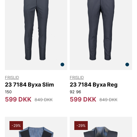
FRISLID
FRISLID
23 7184 Byxa Slim
23 7184 Byxa Reg
150
92
96
599 DKK
599 DKK
849 DKK
849 DKK
-29%
-29%