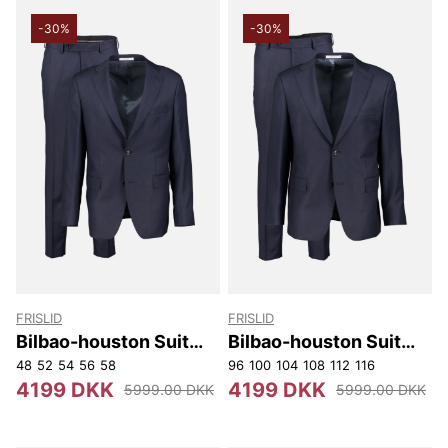
-30%
-30%
FRISLID
FRISLID
Bilbao-houston Suit
Bilbao-houston Suit
Slim
Reg
48
52
54
56
58
96
100
104
108
112
116
4199 DKK
4199 DKK
5999.00 DKK
5999.00 DKK