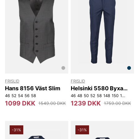
FRISLID
FRISLID
Hans 8156 Väst Slim
Helsinki 5580 Byxa
Slim
46
52
54
56
58
46
48
50
52
58
148
150
152
154
1099 DKK
1239 DKK
1549.00 DKK
1759.00 DKK
-31%
-31%