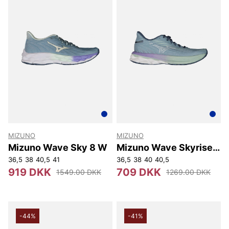
MIZUNO
MIZUNO
Mizuno Wave Sky 8 W
Mizuno Wave Skyrise 6
W
36,5
38
40,5
41
36,5
38
40
40,5
919 DKK
709 DKK
1549.00 DKK
1269.00 DKK
-44%
-41%