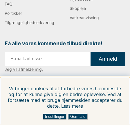
FAQ
Skopleje
Politikker
Vaskeanvisning
Tilgængelighedserklæring
Få alle vores kommende tilbud direkte!
Anmeld
Jeg vil afmelde mig.
Vi findes i:
Danmark
|
Finland
|
Sverige
Vi bruger cookies til at forbedre vores hjemmeside
Følg os på vores sociale medier.
og for at kunne give dig en bedre oplevelse. Ved at
fortsætte med at bruge hjemmesiden accepterer du
dette.
Læs mere
FILTRERA EFTER
SORTER EFTER:
Indstillinger
Gem alle