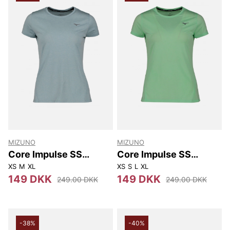
MIZUNO
MIZUNO
Core Impulse SS
Core Impulse SS
Tee(W)
Tee(W)
XS
M
XL
XS
S
L
XL
149 DKK
149 DKK
249.00 DKK
249.00 DKK
-38%
-40%