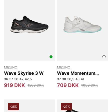
MIZUNO
MIZUNO
Wave Skyrise 3 W
Wave Momentum
Pro(w)
36
37
38
42
42,5
37
38
38,5
40
41
919 DKK
709 DKK
1269 DKK
1059 DKK
-35%
-27%