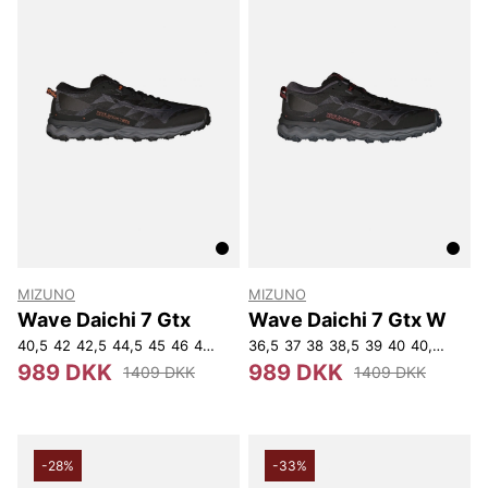
MIZUNO
MIZUNO
Wave Daichi 7 Gtx
Wave Daichi 7 Gtx W
40,5
42
42,5
44,5
45
46
46,5
47
36,5
37
38
38,5
39
40
40,5
41
42
989 DKK
989 DKK
1409 DKK
1409 DKK
-28%
-33%