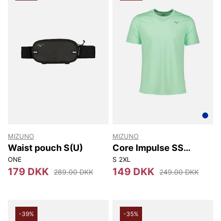
MIZUNO
MIZUNO
Waist pouch S(U)
Core Impulse SS
Tee(M)
ONE
S
2XL
179 DKK
149 DKK
289.00 DKK
249.00 DKK
-39%
-35%