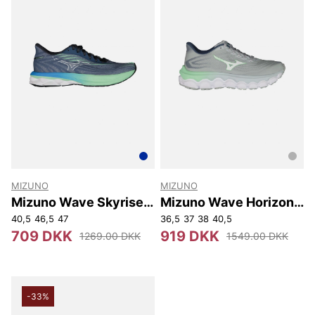
MIZUNO
MIZUNO
Mizuno Wave Skyrise 6
Mizuno Wave Horizon
M
8 W
40,5
46,5
47
36,5
37
38
40,5
709 DKK
919 DKK
1269.00 DKK
1549.00 DKK
-33%