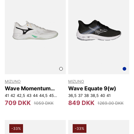
MIZUNO
MIZUNO
Wave Momentum
Wave Equate 9(w)
Pro(u)
41
42
42,5
43
44
44,5
45
46
36,5
37
38
38,5
40
41
709 DKK
849 DKK
1059 DKK
1269.00 DKK
-33%
-33%