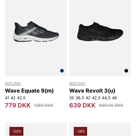
MIZUNO
MIZUNO
Wave Equate 9(m)
Wave Revolt 3(u)
41
42
42,5
35
36,5
42
42,5
44,5
46
779 DKK
639 DKK
1269 DKK
989.00 DKK
-33%
-28%