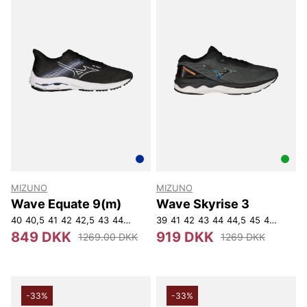
MIZUNO
MIZUNO
Wave Equate 9(m)
Wave Skyrise 3
40
40,5
41
42
42,5
43
44
44,5
45
39
41
42
43
44
44,5
45
46,5
849 DKK
919 DKK
1269.00 DKK
1269 DKK
-33%
-33%