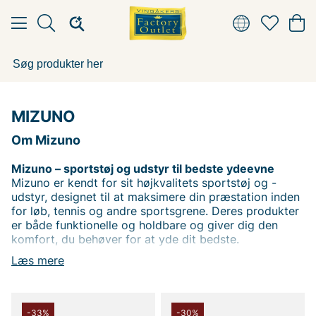
MIZUNO
Om Mizuno
Mizuno – sportstøj og udstyr til bedste ydeevne
Mizuno er kendt for sit højkvalitets sportstøj og -
udstyr, designet til at maksimere din præstation inden
for løb, tennis og andre sportsgrene. Deres produkter
er både funktionelle og holdbare og giver dig den
komfort, du behøver for at yde dit bedste.
Fra løbesko og sportstøj til tennisudstyr – Mizuno
Læs mere
tilbyder produkter, der klarer både træning og
konkurrence.
-33%
-30%