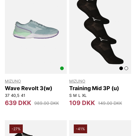
MIZUNO
MIZUNO
Wave Revolt 3(w)
Training Mid 3P (u)
37
40,5
41
S
M
L
XL
639 DKK
109 DKK
989.00 DKK
149.00 DKK
-27%
-41%