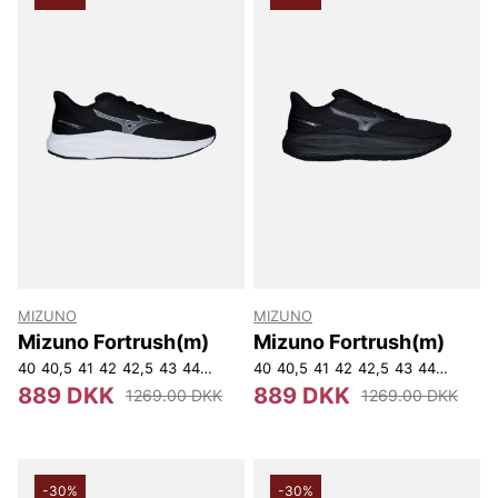
MIZUNO
MIZUNO
Mizuno Fortrush(m)
Mizuno Fortrush(m)
40
40,5
41
42
42,5
43
44
44,5
45
40
46
40,5
46,5
41
42
42,5
43
44
44,5
45
889 DKK
889 DKK
1269.00 DKK
1269.00 DKK
-30%
-30%