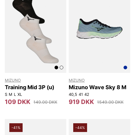
MIZUNO
MIZUNO
Training Mid 3P (u)
Mizuno Wave Sky 8 M
S
M
L
XL
40,5
41
42
109 DKK
919 DKK
149.00 DKK
1549.00 DKK
-41%
-44%