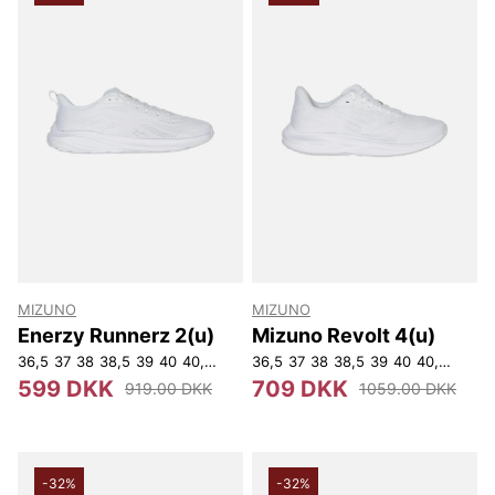
MIZUNO
MIZUNO
Enerzy Runnerz 2(u)
Mizuno Revolt 4(u)
36,5
37
38
38,5
39
40
40,5
41
42,5
36,5
43
37
44
38
44,5
38,5
39
40
40,5
41
42
599 DKK
709 DKK
919.00 DKK
1059.00 DKK
-32%
-32%