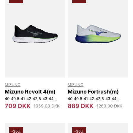
MIZUNO
MIZUNO
Mizuno Revolt 4(m)
Mizuno Fortrush(m)
40
40,5
41
42
42,5
43
44
44,5
45
40
46
40,5
46,5
41
42
42,5
43
44
44,5
45
709 DKK
889 DKK
1059.00 DKK
1269.00 DKK
-30%
-30%