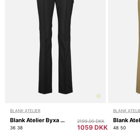
BLANK ATELIER
BLANK ATELI
Blank Atelier Byxa Dam
2199.00 DKK
1059 DKK
36
38
48
50