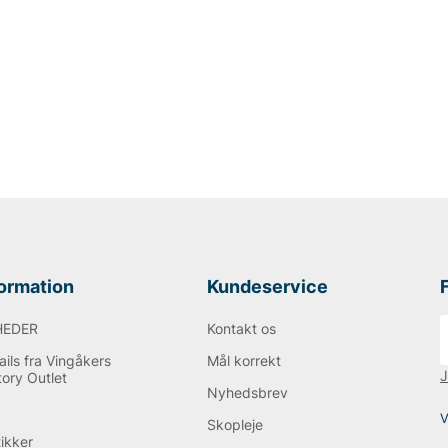
formation
Kundeservice
HEDER
Kontakt os
ils fra Vingåkers
Mål korrekt
J
tory Outlet
Nyhedsbrev
Q
V
Skopleje
tikker