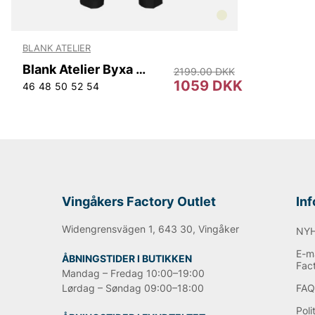
BLANK ATELIER
Blank Atelier Byxa Herr
2199.00 DKK
1059 DKK
46
48
50
52
54
Vingåkers Factory Outlet
In
Widengrensvägen 1, 643 30, Vingåker
NY
E-ma
ÅBNINGSTIDER I BUTIKKEN
Fac
Mandag – Fredag 10:00–19:00
Lørdag – Søndag 09:00–18:00
FA
Poli