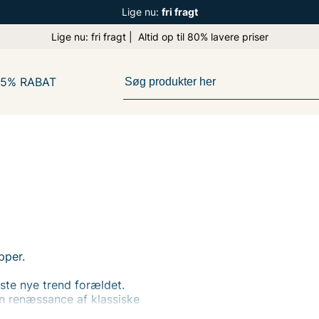
Lige nu:
fri fragt
Lige nu: fri fragt | Altid op til 80% lavere priser
65% RABAT
pper.
ste nye trend forældet.
 en renæssance af klassiske
til?