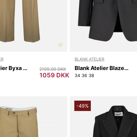
ER
BLANK ATELIER
Blank Atelier Byxa Dam
Blank Atelier Blazer Dam
2199.00 DKK
1059 DKK
34
36
38
-49%