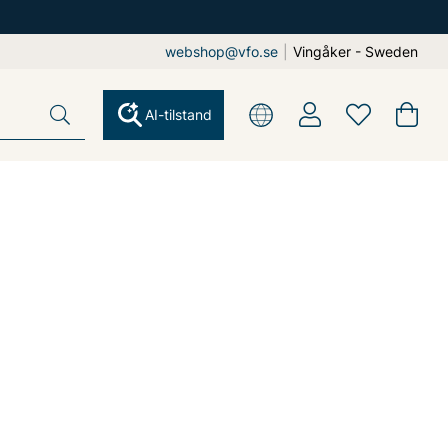
webshop@vfo.se
|
Vingåker - Sweden
AI-tilstand