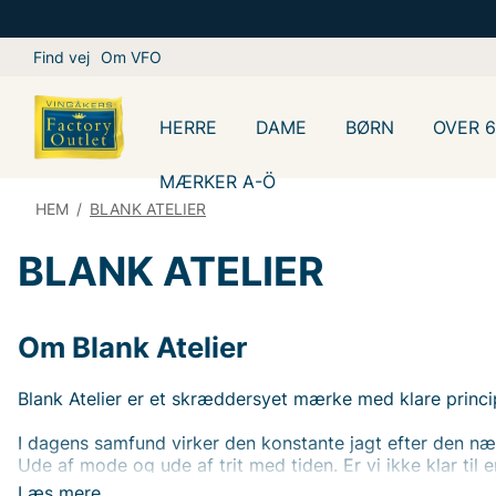
Find vej
Om VFO
HERRE
DAME
BØRN
OVER 
MÆRKER A-Ö
HEM
/
BLANK ATELIER
BLANK ATELIER
Om Blank Atelier
Blank Atelier er et skræddersyet mærke med klare princi
I dagens samfund virker den konstante jagt efter den næ
Ude af mode og ude af trit med tiden. Er vi ikke klar til
dyder som sofistikering, bæredygtighed og uforlignelig s
Læs mere