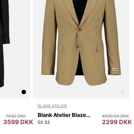
BLANK ATELIER
Blank Atelier Blazer Herr
7042 DKK
4599.00 DKK
3599 DKK
2299 DKK
50
52