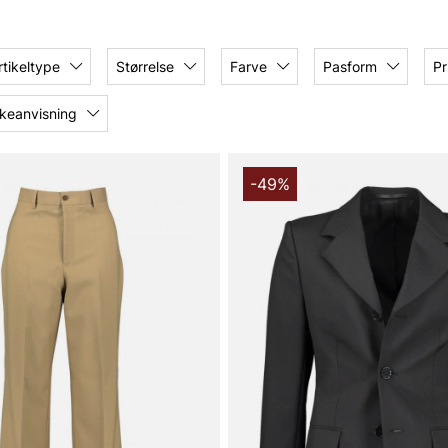
mme om en bedre, mindre
den forretningsmodel, der
rtikeltype
Størrelse
Farve
Pasform
Pr
et og eftertragtet i årevis.
keanvisning
lagg, som takket være sin
in bærer en tidløs uniform,
-49%
ide.