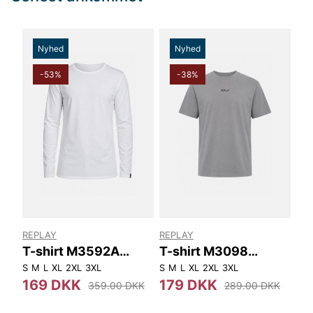
Nyhed
Nyhed
-53%
-38%
REPLAY
REPLAY
T-shirt M3592A
T-shirt M3098
Replay
Replay
S
M
L
XL
2XL
3XL
S
M
L
XL
2XL
3XL
169 DKK
179 DKK
359.00 DKK
289.00 DKK