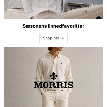
Sæsonens linnedfavoritter
Shop her →