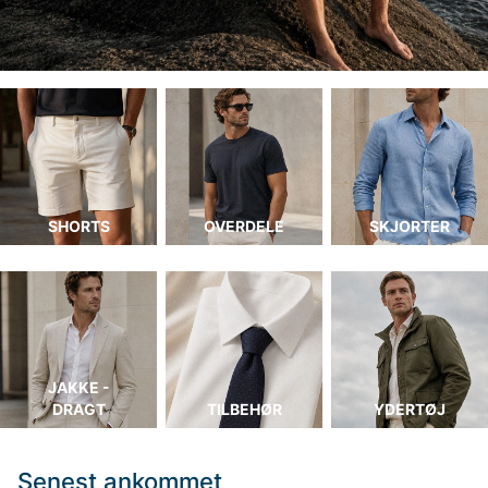
SHORTS
OVERDELE
SKJORTER
JAKKE -
DRAGT
TILBEHØR
YDERTØJ
Senest ankommet