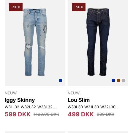
-50%
-50%
NEUW
NEUW
Iggy Skinny
Lou Slim
W31L32
W32L32
W33L32
W34L32
W30L30
W31L30
W32L30
W28L32
599 DKK
499 DKK
1199.00 DKK
989 DKK