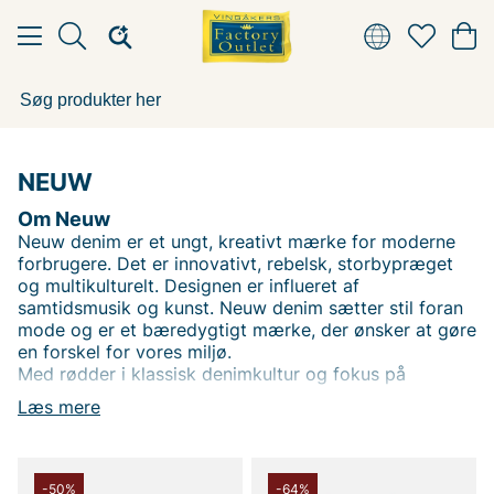
NEUW
Om Neuw
Neuw denim er et ungt, kreativt mærke for moderne
forbrugere. Det er innovativt, rebelsk, storbypræget
og multikulturelt. Designen er influeret af
samtidsmusik og kunst. Neuw denim sætter stil foran
mode og er et bæredygtigt mærke, der ønsker at gøre
en forskel for vores miljø.
Med rødder i klassisk denimkultur og fokus på
moderne design tilbyder Neuw jeans og denimtøj, der
Læs mere
føles lige så godt, som de ser ud. Hver
beklædningsgenstand er skabt med omhu og en
passion for detaljer, hvilket gør Neuw til et oplagt valg
for denimelskere.
-50%
-64%