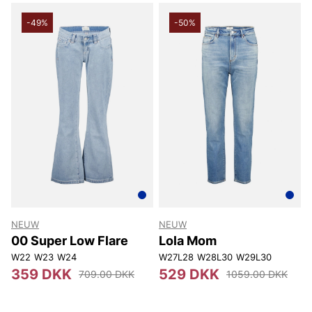
-49%
-50%
NEUW
NEUW
00 Super Low Flare
Lola Mom
W22
W23
W24
W27L28
W28L30
W29L30
359 DKK
529 DKK
709.00 DKK
1059.00 DKK