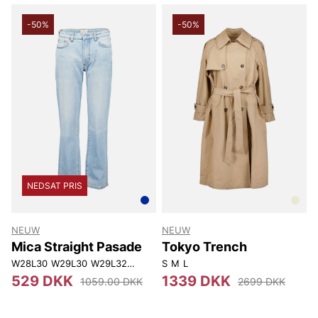
-50%
-50%
NEDSAT PRIS
NEUW
NEUW
Mica Straight Pasade
Tokyo Trench
W28L30
W29L30
W29L32
W30L32
S
M
L
529 DKK
1339 DKK
1059.00 DKK
2699 DKK