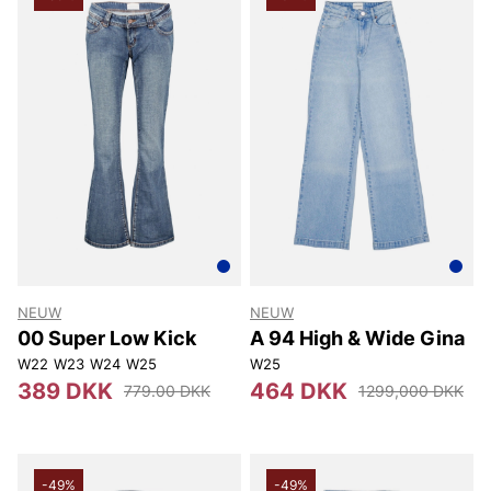
Andre populære mærker:
Lee
NN07
Björn Borg
Replay
Oscar Jacobson
NEUW
NEUW
00 Super Low Kick
A 94 High & Wide Gina
W22
W23
W24
W25
W25
389 DKK
464 DKK
779.00 DKK
1299,000 DKK
-49%
-49%