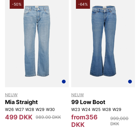
-50%
-64%
NEUW
NEUW
Mia Straight
99 Low Boot
W26
W27
W28
W29
W30
W23
W24
W25
W28
W29
499 DKK
from356
989.00 DKK
999,000
DKK
DKK