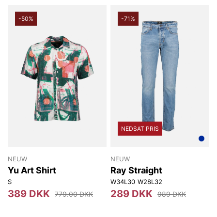
-50%
-71%
NEDSAT PRIS
NEUW
NEUW
Yu Art Shirt
Ray Straight
S
W34L30
W28L32
389 DKK
289 DKK
779.00 DKK
989 DKK