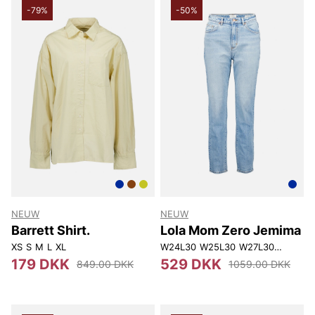
-79%
-50%
NEUW
NEUW
Barrett Shirt.
Lola Mom Zero Jemima
XS
S
M
L
XL
W24L30
W25L30
W27L30
W28L30
179 DKK
529 DKK
849.00 DKK
1059.00 DKK