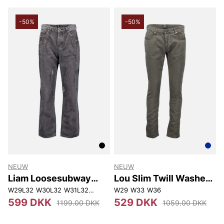
-50%
-50%
NEUW
NEUW
Liam Loosesubway
Lou Slim Twill Washed
Black Art
Oxblood
W29L32
W30L32
W31L32
W32L32
W29
W33L32
W33
W34L32
W36
599 DKK
529 DKK
1199.00 DKK
1059.00 DKK