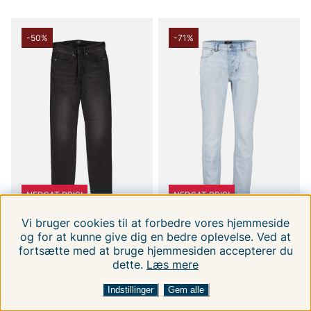
-50%
-71%
NEDSAT PRIS!
NEDSAT PRIS!
Vi bruger cookies til at forbedre vores hjemmeside
og for at kunne give dig en bedre oplevelse. Ved at
NEUW
NEUW
fortsætte med at bruge hjemmesiden accepterer du
Iggy Skinny
Ray Straight Alleyways
dette.
Læs mere
W32L34
W34L34
W30L30
W32L30
W28L32
W34L30
W29L32
W30L32
W36L32
FILTRERA EFTER
SORTER EFTER:
459 DKK
289 DKK
919 DKK
989.00 DKK
Indstillinger
Gem alle