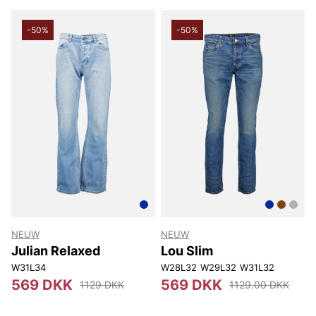
-50%
-50%
NEUW
NEUW
Julian Relaxed
Lou Slim
W31L34
W28L32
W29L32
W31L32
569 DKK
569 DKK
1129 DKK
1129.00 DKK