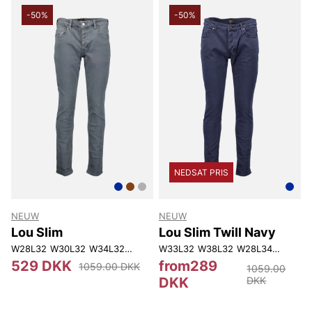
-50%
-50%
NEDSAT PRIS
NEUW
NEUW
Lou Slim
Lou Slim Twill Navy
W28L32
W30L32
W34L32
W38L32
W33L32
W30L34
W38L32
W28L34
W28L32
529 DKK
from289
1059.00 DKK
1059.00
DKK
DKK