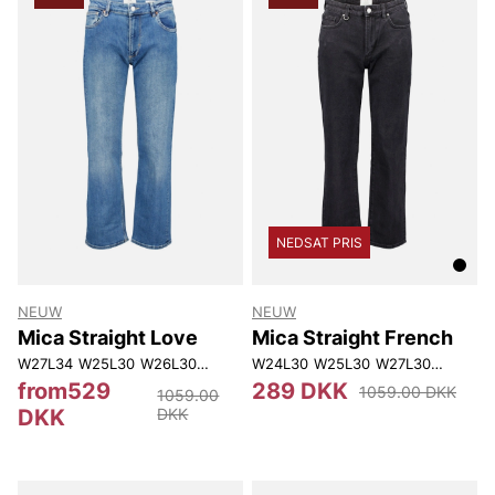
NEDSAT PRIS
NEUW
NEUW
Mica Straight Love
Mica Straight French
W27L34
W25L30
W26L30
W29L30
W24L30
W25L32
W25L30
W29L32
W27L30
W30L32
W28L30
W32L
from529
289 DKK
1059.00 DKK
1059.00
DKK
DKK