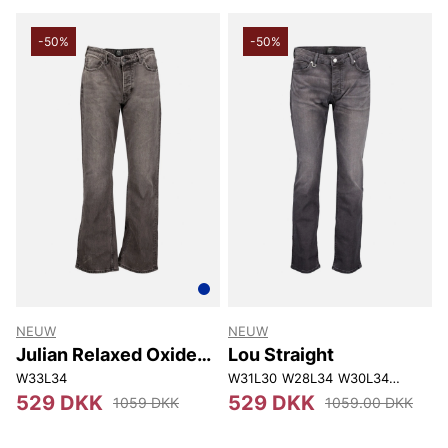
-50%
-50%
NEUW
NEUW
Julian Relaxed Oxide
Lou Straight
Black Overdye
W33L34
W31L30
W28L34
W30L34
W36L34
529 DKK
529 DKK
1059 DKK
1059.00 DKK