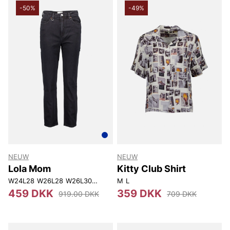
-50%
-49%
NEUW
NEUW
Lola Mom
Kitty Club Shirt
W24L28
W26L28
W26L30
W27L30
M
W28L30
L
W29L30
W30L30
W31L3
459 DKK
359 DKK
919.00 DKK
709 DKK