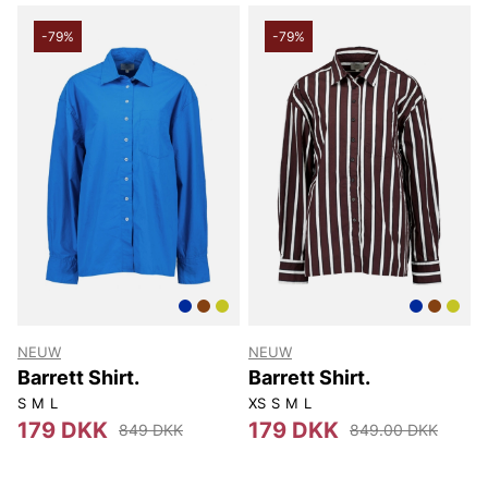
-79%
-79%
NEUW
NEUW
Barrett Shirt.
Barrett Shirt.
S
M
L
XS
S
M
L
179 DKK
179 DKK
849 DKK
849.00 DKK