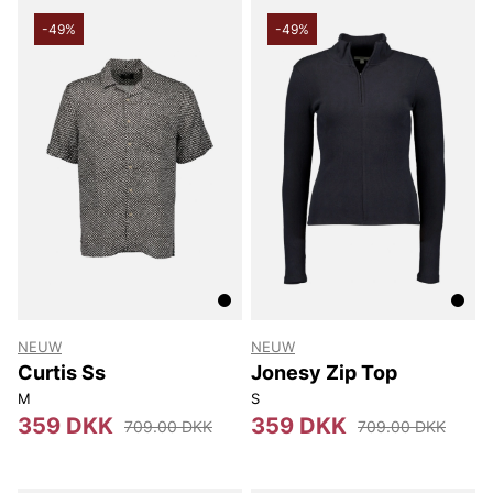
-49%
-49%
NEUW
NEUW
Curtis Ss
Jonesy Zip Top
M
S
359 DKK
359 DKK
709.00 DKK
709.00 DKK