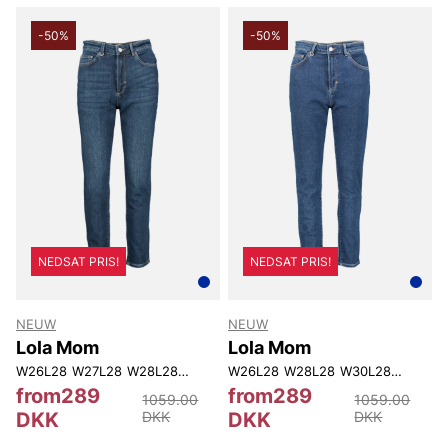
-50%
-50%
NEDSAT PRIS!
NEDSAT PRIS!
NEUW
NEUW
Lola Mom
Lola Mom
W26L28
W27L28
W28L28
W29L28
W26L28
W30L28
W28L28
W25L30
W30L28
W26L30
W31L28
W27L
from289
from289
1059.00
1059.00
DKK
DKK
DKK
DKK