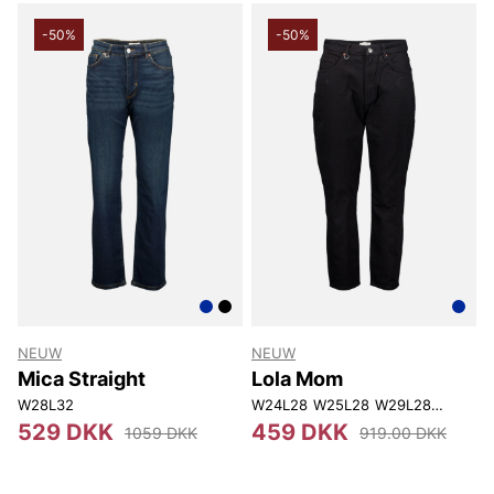
-50%
-50%
NEUW
NEUW
Mica Straight
Lola Mom
W28L32
W24L28
W25L28
W29L28
W30L28
529 DKK
459 DKK
1059 DKK
919.00 DKK