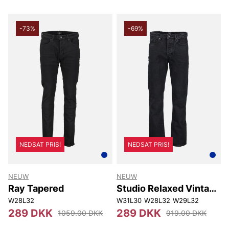
-73%
-69%
NEDSAT PRIS!
NEDSAT PRIS!
NEUW
NEUW
Ray Tapered
Studio Relaxed Vintage
Black
W28L32
W31L30
W28L32
W29L32
289 DKK
289 DKK
1059.00 DKK
919.00 DKK