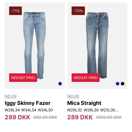
-71%
-73%
NEDSAT PRIS!
NEDSAT PRIS!
NEUW
NEUW
Iggy Skinny Fazer
Mica Straight
W28L34
W34L34
W34L30
W26L32
W26L30
W25L30
W31L32
289 DKK
289 DKK
989.00 DKK
1059.00 DKK