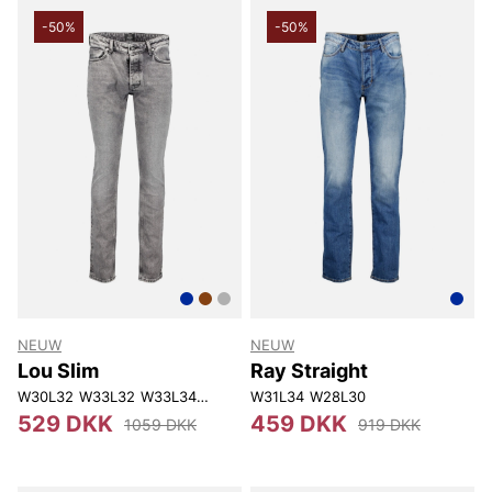
-50%
-50%
NEUW
NEUW
Lou Slim
Ray Straight
W30L32
W33L32
W33L34
W34L34
W31L34
W36L34
W28L30
529 DKK
459 DKK
1059 DKK
919 DKK