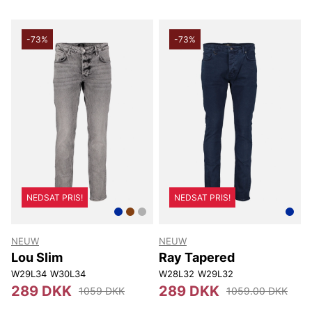
-73%
-73%
NEDSAT PRIS!
NEDSAT PRIS!
NEUW
NEUW
Lou Slim
Ray Tapered
W29L34
W30L34
W28L32
W29L32
289 DKK
289 DKK
1059 DKK
1059.00 DKK