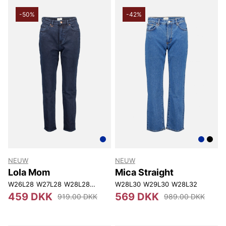
-50%
-42%
NEUW
NEUW
Lola Mom
Mica Straight
W26L28
W27L28
W28L28
W25L30
W28L30
W26L30
W29L30
W27L30
W28L32
W28L30
W29L
459 DKK
569 DKK
919.00 DKK
989.00 DKK