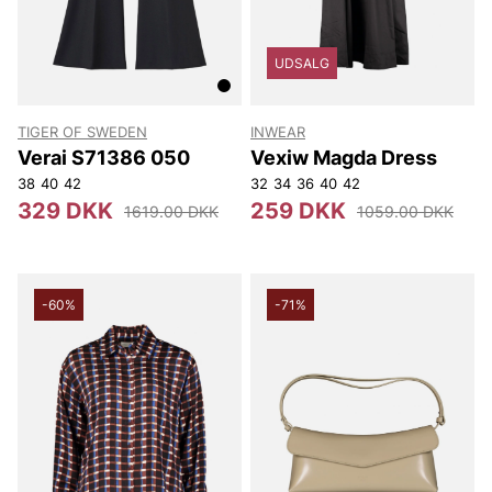
UDSALG
TIGER OF SWEDEN
INWEAR
Verai S71386 050
Vexiw Magda Dress
38
40
42
32
34
36
40
42
329 DKK
259 DKK
1619.00 DKK
1059.00 DKK
-60%
-71%