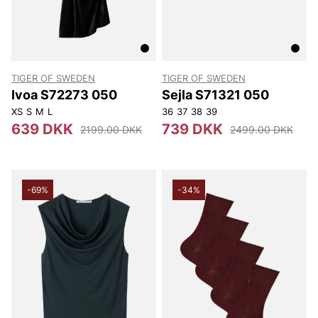
TIGER OF SWEDEN
TIGER OF SWEDEN
Ivoa S72273 050
Sejla S71321 050
XS
S
M
L
36
37
38
39
639 DKK
739 DKK
2199.00 DKK
2499.00 DKK
-69%
-34%