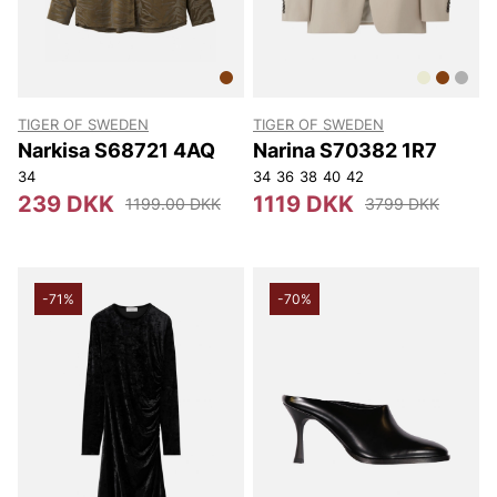
TIGER OF SWEDEN
TIGER OF SWEDEN
Narkisa S68721 4AQ
Narina S70382 1R7
34
34
36
38
40
42
239 DKK
1119 DKK
1199.00 DKK
3799 DKK
-71%
-70%