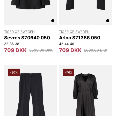
TIGER OF SWEDEN
TIGER OF SWEDEN
Sevres S70640 050
Arloo S71386 050
32
36
38
42
44
46
709 DKK
709 DKK
3599.00 DKK
2699.00 DKK
-80%
-76%