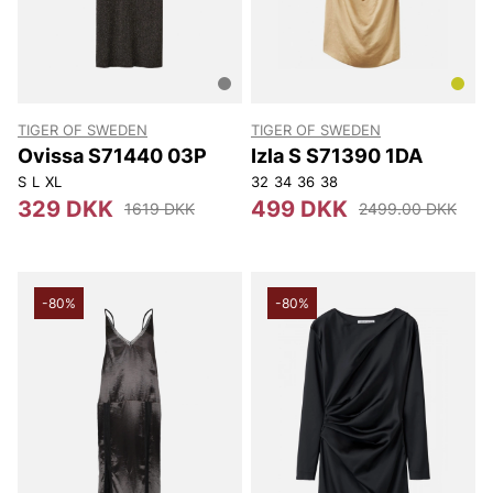
TIGER OF SWEDEN
TIGER OF SWEDEN
Ovissa S71440 03P
Izla S S71390 1DA
S
L
XL
32
34
36
38
329 DKK
499 DKK
1619 DKK
2499.00 DKK
-80%
-80%