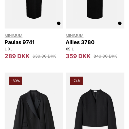
MINIMUM
MINIMUM
Paulas 9741
Allies 3780
L
XL
XS
L
289 DKK
359 DKK
639.00 DKK
849.00 DKK
-80%
-74%