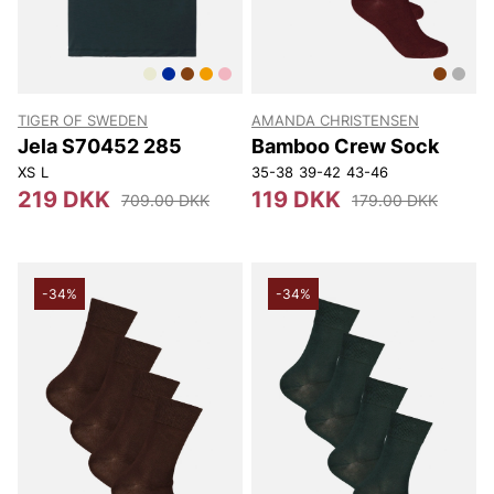
TIGER OF SWEDEN
AMANDA CHRISTENSEN
Jela S70452 285
Bamboo Crew Sock
XS
L
35-38
39-42
43-46
219 DKK
119 DKK
709.00 DKK
179.00 DKK
-34%
-34%