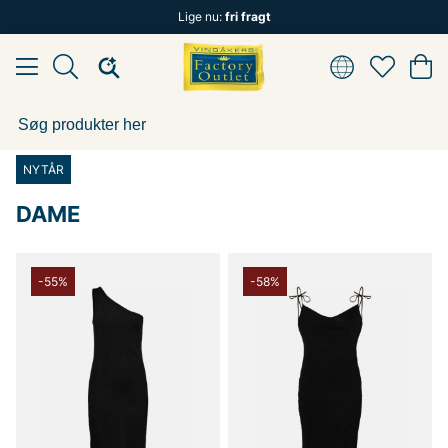
Lige nu:
fri fragt
NYTÅR
DAME
-55%
-58%