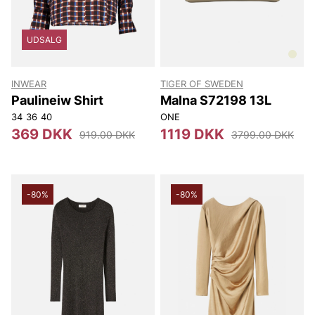
UDSALG
INWEAR
TIGER OF SWEDEN
Paulineiw Shirt
Malna S72198 13L
34
36
40
ONE
369 DKK
1119 DKK
919.00 DKK
3799.00 DKK
-80%
-80%