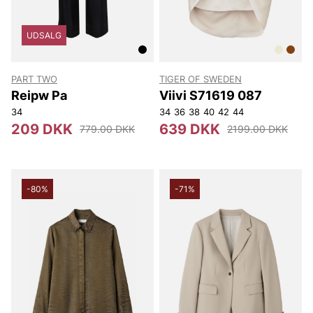
UDSALG
PART TWO
TIGER OF SWEDEN
Reipw Pa
Viivi S71619 087
34
34
36
38
40
42
44
209 DKK
639 DKK
779.00 DKK
2199.00 DKK
-80%
-71%