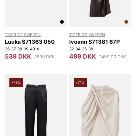
TIGER OF SWEDEN
TIGER OF SWEDEN
Luuka S71363 050
Ivoann S71381 67P
36
37
38
39
40
41
32
34
36
38
539 DKK
499 DKK
2699 DKK
2499.00 DKK
-73%
-71%