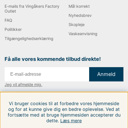
E-mails fra Vingåkers Factory
Mål korrekt
Outlet
Nyhedsbrev
FAQ
Skopleje
Politikker
Vaskeanvisning
Tilgængelighedserklæring
Få alle vores kommende tilbud direkte!
Anmeld
Jeg vil afmelde mig.
Vi findes i:
Danmark
|
Finland
|
Sverige
Vi bruger cookies til at forbedre vores hjemmeside
Følg os på vores sociale medier.
og for at kunne give dig en bedre oplevelse. Ved at
fortsætte med at bruge hjemmesiden accepterer du
dette.
Læs mere
FILTRERA EFTER
SORTER EFTER: