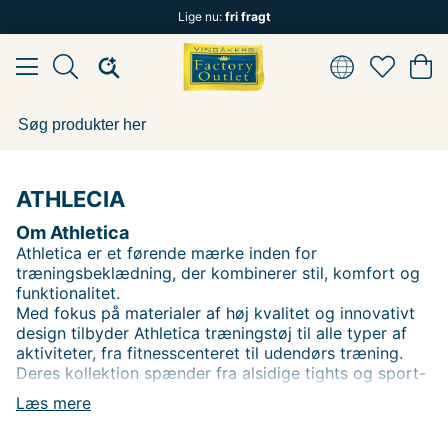
Lige nu:
fri fragt
ATHLECIA
Om Athletica
Athletica er et førende mærke inden for
træningsbeklædning, der kombinerer stil, komfort og
funktionalitet.
Med fokus på materialer af høj kvalitet og innovativt
design tilbyder Athletica træningstøj til alle typer af
aktiviteter, fra fitnesscenteret til udendørs træning.
Deres kollektion spænder fra alsidige tights og sport-
BH'er til lette jakker og funktionelle toppe, alle
Læs mere
designet til at give maksimal bevægelsesfrihed og
støtte.