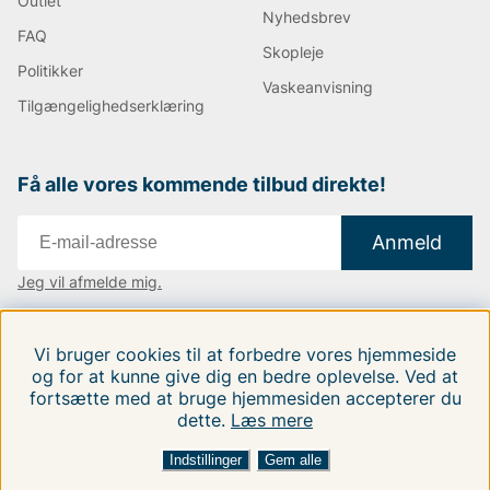
Outlet
Nyhedsbrev
FAQ
Skopleje
Politikker
Vaskeanvisning
Tilgængelighedserklæring
Få alle vores kommende tilbud direkte!
Anmeld
Jeg vil afmelde mig.
Vi findes i:
Danmark
|
Finland
|
Sverige
Vi bruger cookies til at forbedre vores hjemmeside
Følg os på vores sociale medier.
og for at kunne give dig en bedre oplevelse. Ved at
fortsætte med at bruge hjemmesiden accepterer du
dette.
Læs mere
FILTRERA EFTER
SORTER EFTER:
Indstillinger
Gem alle