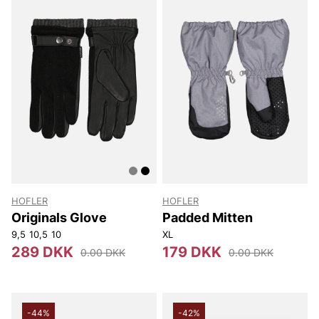
HOFLER
HOFLER
Originals Glove
Padded Mitten
9,5
10,5
10
XL
289 DKK
179 DKK
0.00 DKK
0.00 DKK
-44%
-42%