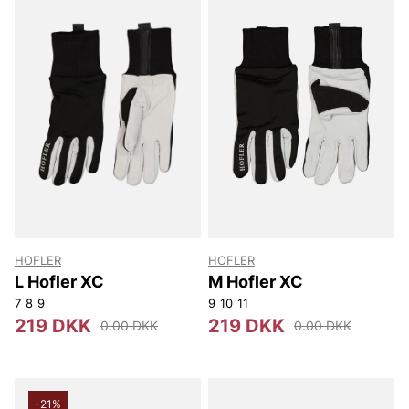
NN07
Björn Borg
Replay
Oscar Jacobson
HOFLER
HOFLER
L Hofler XC
M Hofler XC
7
8
9
9
10
11
219 DKK
219 DKK
0.00 DKK
0.00 DKK
-21%