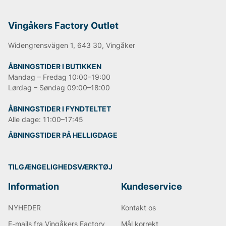
mange, mange flere jakker end her på nettet. Benyt
lejligheden til at besøge butikken og se resten af
mærketøjet, når du har vejen forbi. God fornøjelse
Vingåkers Factory Outlet
med shoppingen ønskes af Vingåkers Factory Outlet
AB
Widengrensvägen 1, 643 30, Vingåker
ÅBNINGSTIDER I BUTIKKEN
Mandag – Fredag 10:00–19:00
Lørdag – Søndag 09:00–18:00
ÅBNINGSTIDER I FYNDTELTET
Alle dage: 11:00–17:45
ÅBNINGSTIDER PÅ HELLIGDAGE
TILGÆNGELIGHEDSVÆRKTØJ
Information
Kundeservice
NYHEDER
Kontakt os
E-mails fra Vingåkers Factory
Mål korrekt