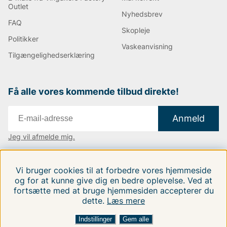
Outlet
Nyhedsbrev
FAQ
Skopleje
Politikker
Vaskeanvisning
Tilgængelighedserklæring
Få alle vores kommende tilbud direkte!
Anmeld
Jeg vil afmelde mig.
Vi findes i:
Danmark
|
Finland
|
Sverige
Vi bruger cookies til at forbedre vores hjemmeside
Følg os på vores sociale medier.
og for at kunne give dig en bedre oplevelse. Ved at
fortsætte med at bruge hjemmesiden accepterer du
dette.
Læs mere
SORTER EFTER:
Indstillinger
Gem alle