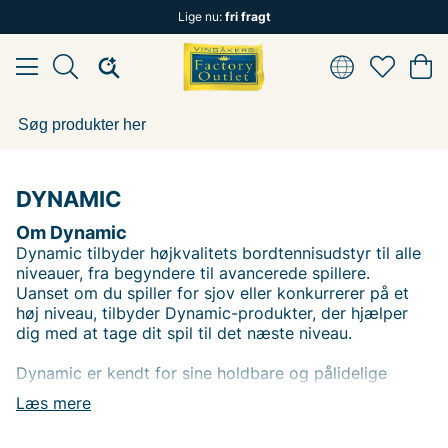
Lige nu:
fri fragt
DYNAMIC
Om Dynamic
Dynamic tilbyder højkvalitets bordtennisudstyr til alle
niveauer, fra begyndere til avancerede spillere.
Uanset om du spiller for sjov eller konkurrerer på et
høj niveau, tilbyder Dynamic-produkter, der hjælper
dig med at tage dit spil til det næste niveau.
Dynamic er kendt for sine holdbare og pålidelige
produkter, som kombinerer avanceret teknologi med
Læs mere
materialer af høj kvalitet. Med en passion for
bordtennis og innovation tilbyder Dynamic udstyr, der