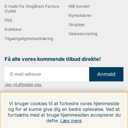
E-mails fra Vingåkers Factory
Mål korrekt
Outlet
Nyhedsbrev
FAQ
Skopleje
Politikker
Vaskeanvisning
Tilgængelighedserklæring
Få alle vores kommende tilbud direkte!
Anmeld
Jeg vil afmelde mig.
Vi findes i:
Danmark
|
Finland
|
Sverige
Vi bruger cookies til at forbedre vores hjemmeside
Følg os på vores sociale medier.
og for at kunne give dig en bedre oplevelse. Ved at
fortsætte med at bruge hjemmesiden accepterer du
dette.
Læs mere
FILTRERA EFTER
SORTER EFTER: