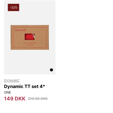
hjælper dig med at præstere på topniveau.
-32%
Andre populære mærker:
Sveriges tiger
Björn Borg
NN07
Oscar Jacobson
Replay
DYNAMIC
Dynamic TT set 4*
ONE
149 DKK
219.00 DKK