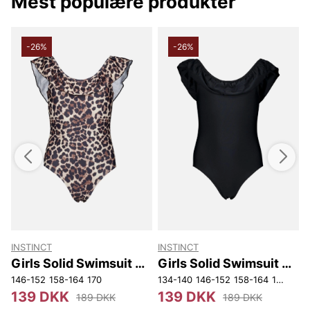
Mest populære produkter
-26%
-26%
INSTINCT
INSTINCT
L
Girls Solid Swimsuit W
Girls Solid Swimsuit W
Frill
Frill
146-152
158-164
170
134-140
146-152
158-164
170
1
139 DKK
139 DKK
189 DKK
189 DKK