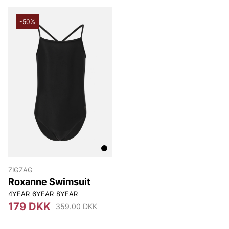
-50%
ZIGZAG
Roxanne Swimsuit
4YEAR
6YEAR
8YEAR
179 DKK
359.00 DKK