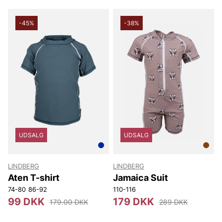
-45%
-38%
UDSALG
UDSALG
LINDBERG
LINDBERG
Aten T-shirt
Jamaica Suit
74-80
86-92
110-116
99 DKK
179 DKK
179.00 DKK
289 DKK