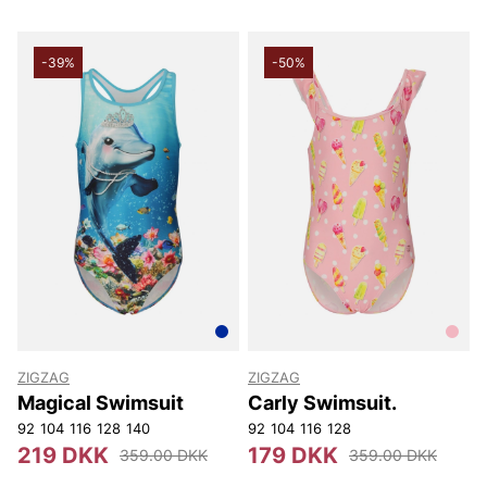
-39%
-50%
ZIGZAG
ZIGZAG
Magical Swimsuit
Carly Swimsuit.
92
104
116
128
140
92
104
116
128
219 DKK
179 DKK
359.00 DKK
359.00 DKK