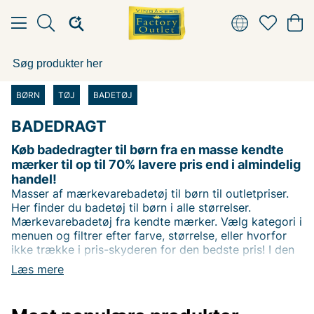
BØRN
TØJ
BADETØJ
BADEDRAGT
Køb badedragter til børn fra en masse kendte
mærker til op til 70% lavere pris end i almindelig
handel!
Masser af mærkevarebadetøj til børn til outletpriser.
Her finder du badetøj til børn i alle størrelser.
Mærkevarebadetøj fra kendte mærker. Vælg kategori i
menuen og filtrer efter farve, størrelse, eller hvorfor
ikke trække i pris-skyderen for den bedste pris! I den
7000 m2 store butik i Vingåker finder du flere badetøj
Læs mere
fra mange kendte mærker. God shopping ønskes vi
hos Vingåkers Factory Outlet AB