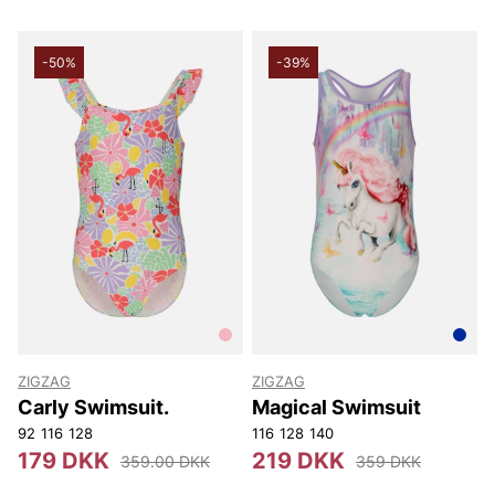
-50%
-39%
ZIGZAG
ZIGZAG
Carly Swimsuit.
Magical Swimsuit
92
116
128
116
128
140
179 DKK
219 DKK
359.00 DKK
359 DKK