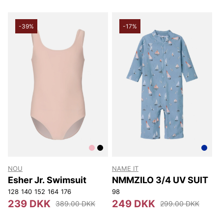
-39%
-17%
NOU
NAME IT
Esher Jr. Swimsuit
NMMZILO 3/4 UV SUIT
128
140
152
164
176
98
239 DKK
249 DKK
389.00 DKK
299.00 DKK