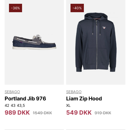
-36%
-40%
SEBAGO
SEBAGO
Portland Jib 976
Liam Zip Hood
42
43
43,5
XL
989 DKK
549 DKK
1549 DKK
919 DKK