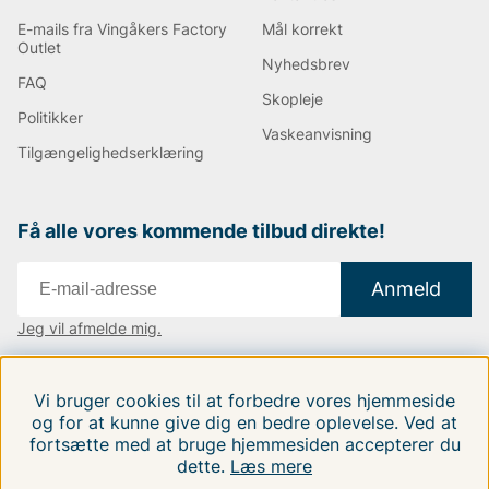
E-mails fra Vingåkers Factory
Mål korrekt
Outlet
Nyhedsbrev
FAQ
Skopleje
Politikker
Vaskeanvisning
Tilgængelighedserklæring
Få alle vores kommende tilbud direkte!
Anmeld
Jeg vil afmelde mig.
Vi findes i:
Danmark
|
Finland
|
Sverige
Vi bruger cookies til at forbedre vores hjemmeside
Følg os på vores sociale medier.
og for at kunne give dig en bedre oplevelse. Ved at
fortsætte med at bruge hjemmesiden accepterer du
dette.
Læs mere
FILTRERA EFTER
SORTER EFTER: