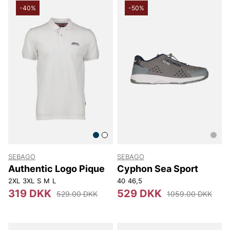
-40%
-50%
SEBAGO
SEBAGO
Authentic Logo Pique
Cyphon Sea Sport
2XL
3XL
S
M
L
40
46,5
319 DKK
529 DKK
529.00 DKK
1059.00 DKK