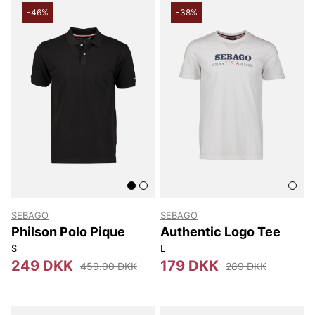
-46%
-38%
SEBAGO
SEBAGO
Philson Polo Pique
Authentic Logo Tee
S
L
249 DKK
179 DKK
459.00 DKK
289 DKK