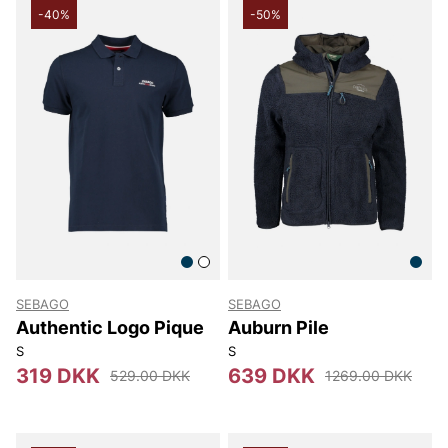
-40%
-50%
SEBAGO
SEBAGO
Authentic Logo Pique
Auburn Pile
S
S
319 DKK
639 DKK
529.00 DKK
1269.00 DKK