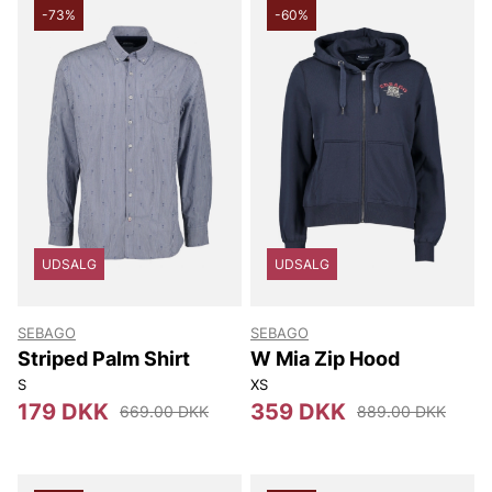
-73%
-60%
UDSALG
UDSALG
SEBAGO
SEBAGO
Striped Palm Shirt
W Mia Zip Hood
S
XS
179 DKK
359 DKK
669.00 DKK
889.00 DKK