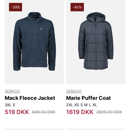
-39%
-40%
SEBAGO
SEBAGO
Mack Fleece Jacket
Marie Puffer Coat
3XL
S
2XL
XS
S
M
L
XL
519 DKK
1619 DKK
849.00 DKK
2699.00 DKK