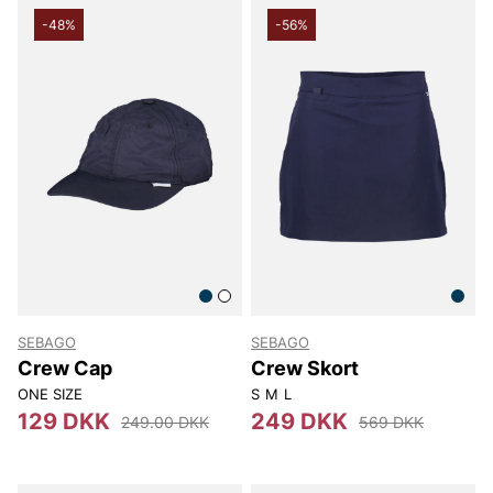
-48%
-56%
SEBAGO
SEBAGO
Crew Cap
Crew Skort
ONE SIZE
S
M
L
129 DKK
249 DKK
249.00 DKK
569 DKK