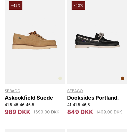
-42%
-40%
SEBAGO
SEBAGO
Askookfield Suede
Docksides Portland.
41,5
45
46
46,5
41
41,5
46,5
989 DKK
849 DKK
1699.00 DKK
1409.00 DKK