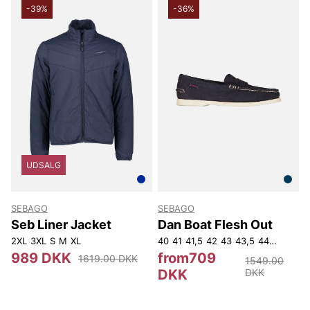
-39%
-36%
UDSALG
SEBAGO
SEBAGO
Seb Liner Jacket
Dan Boat Flesh Out
2XL
3XL
S
M
XL
40
41
41,5
42
43
43,5
44
44,5
45
989 DKK
from709
1619.00 DKK
1549.00
DKK
DKK