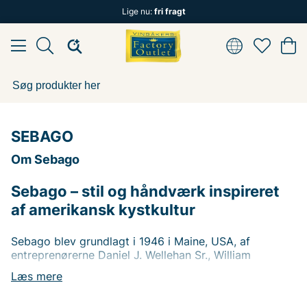
Lige nu:
fri fragt
SEBAGO
Om Sebago
Sebago – stil og håndværk inspireret
af amerikansk kystkultur
Sebago blev grundlagt i 1946 i Maine, USA, af
entreprenørerne Daniel J. Wellehan Sr., William
Beaudoin og Joseph Cordeau. Med inspiration fra det
Læs mere
amerikanske kystlandskab og de traditionelle
mokasiner hos de oprindelige folk lancerede de