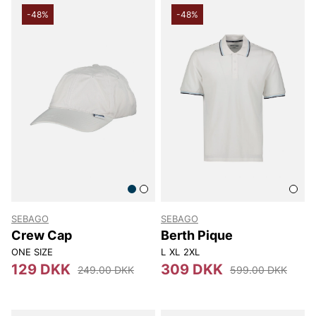
-48%
-48%
SEBAGO
SEBAGO
Crew Cap
Berth Pique
ONE SIZE
L
XL
2XL
129 DKK
309 DKK
249.00 DKK
599.00 DKK