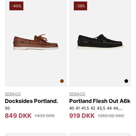
-40%
-28%
SEBAGO
SEBAGO
Docksides Portland.
Portland Flesh Out A6k
50
40
41
41,5
42
43,5
44
44,5
46
46,
849 DKK
919 DKK
1409 DKK
1269.00 DKK