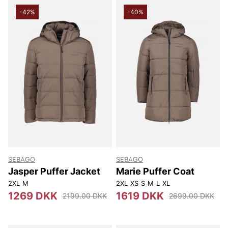
-42%
-40%
SEBAGO
SEBAGO
Jasper Puffer Jacket
Marie Puffer Coat
2XL
M
2XL
XS
S
M
L
XL
1269 DKK
1619 DKK
2199.00 DKK
2699.00 DKK