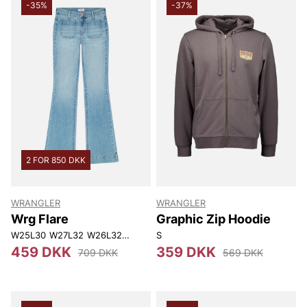
-35%
-37%
2 FOR 850 DKK
WRANGLER
WRANGLER
Wrg Flare
Graphic Zip Hoodie
W25L30
W27L32
W26L32
W30L32
S
W25L32
W28L32
459 DKK
359 DKK
709 DKK
569 DKK