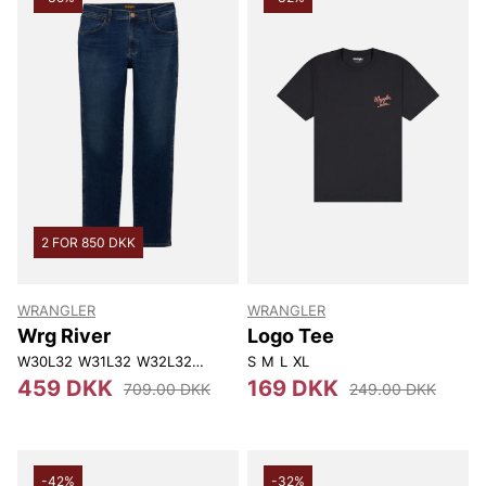
2 FOR 850 DKK
WRANGLER
WRANGLER
Wrg River
Logo Tee
W30L32
W31L32
W32L32
W32L34
S
W33L34
M
L
XL
W34L34
W38L34
459 DKK
169 DKK
709.00 DKK
249.00 DKK
-42%
-32%