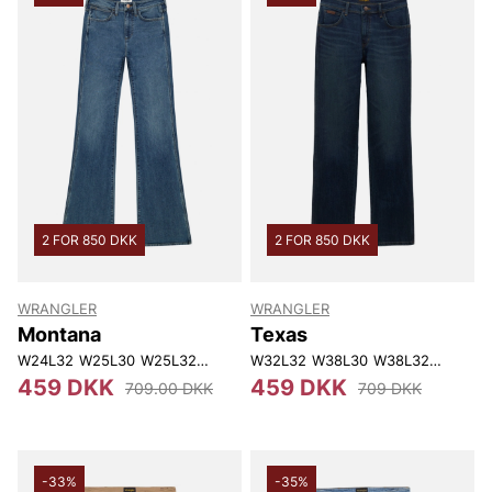
2 FOR 850 DKK
2 FOR 850 DKK
WRANGLER
WRANGLER
Montana
Texas
W24L32
W25L30
W25L32
W26L30
W32L32
W26L32
W38L30
W26L34
W38L32
W27L32
W40L34
W27L
459 DKK
459 DKK
709.00 DKK
709 DKK
-33%
-35%