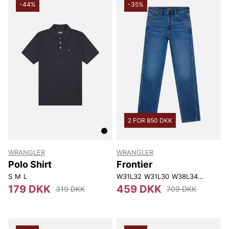
-44%
-35%
2 FOR 850 DKK
WRANGLER
WRANGLER
Polo Shirt
Frontier
S
M
L
W31L32
W31L30
W38L34
W28L32
179 DKK
459 DKK
319 DKK
709 DKK