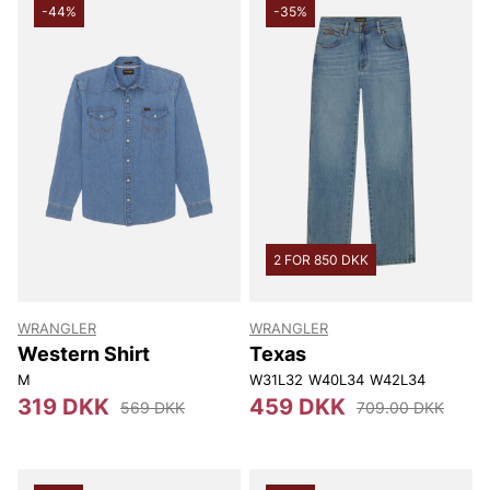
-44%
-35%
2 FOR 850 DKK
WRANGLER
WRANGLER
Western Shirt
Texas
M
W31L32
W40L34
W42L34
319 DKK
459 DKK
569 DKK
709.00 DKK