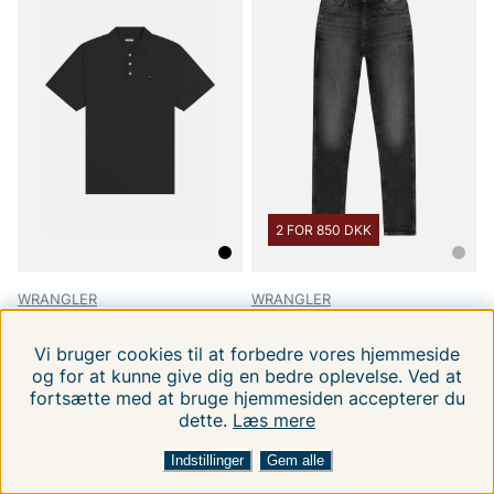
2 FOR 850 DKK
WRANGLER
WRANGLER
Polo Shirt
Sienna
XL
4XL
W25L30
W25L32
W26L30
W26L32
Vi bruger cookies til at forbedre vores hjemmeside
og for at kunne give dig en bedre oplevelse. Ved at
219 DKK
499 DKK
319.00 DKK
709.00 DKK
fortsætte med at bruge hjemmesiden accepterer du
dette.
Læs mere
FILTRERA EFTER
SORTER EFTER:
Indstillinger
Gem alle
-33%
-38%