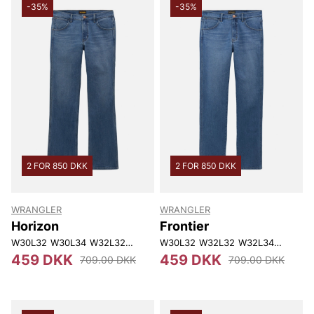
-35%
-35%
2 FOR 850 DKK
2 FOR 850 DKK
WRANGLER
WRANGLER
Horizon
Frontier
W30L32
W30L34
W32L32
W32L34
W30L32
W33L32
W32L32
W34L34
W32L34
W36L32
W34L32
W36L
459 DKK
459 DKK
709.00 DKK
709.00 DKK