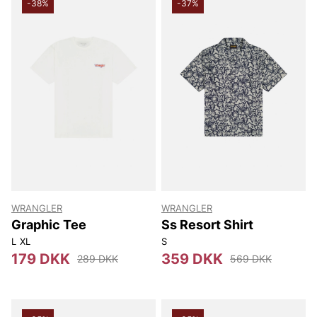
-38%
-37%
WRANGLER
WRANGLER
Graphic Tee
Ss Resort Shirt
L
XL
S
179 DKK
359 DKK
289 DKK
569 DKK