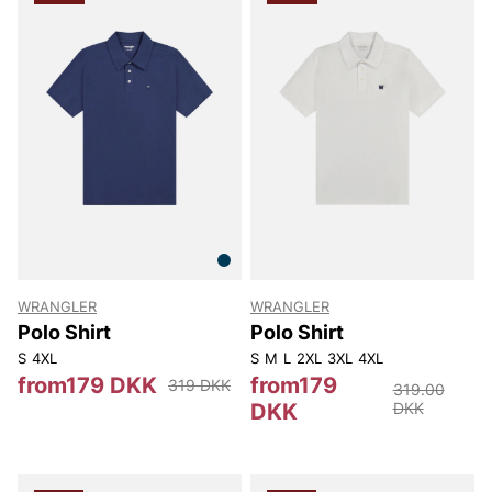
WRANGLER
WRANGLER
Polo Shirt
Polo Shirt
S
4XL
S
M
L
2XL
3XL
4XL
from179 DKK
from179
319 DKK
319.00
DKK
DKK