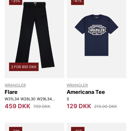
-35%
-41%
2 FOR 850 DKK
WRANGLER
WRANGLER
Flare
Americana Tee
W31L34
W26L30
W29L34
W25L32
S
W32L34
W29L32
W24L32
W32L
459 DKK
129 DKK
709 DKK
219.00 DKK