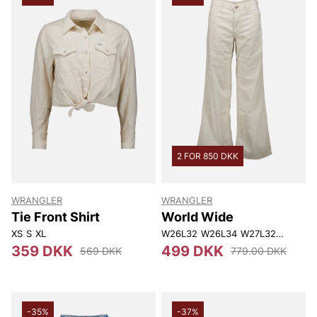
2 FOR 850 DKK
WRANGLER
WRANGLER
Tie Front Shirt
World Wide
XS
S
XL
W26L32
W26L34
W27L32
W32L32
359 DKK
499 DKK
569 DKK
779.00 DKK
-35%
-37%