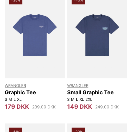
-38%
-40%
WRANGLER
WRANGLER
Graphic Tee
Small Graphic Tee
S
M
L
XL
S
M
L
XL
2XL
179 DKK
149 DKK
289.00 DKK
249.00 DKK
-41%
-32%