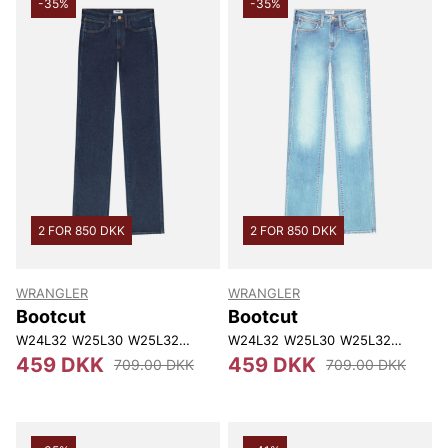
-35%
-35%
2 FOR 850 DKK
2 FOR 850 DKK
WRANGLER
WRANGLER
Bootcut
Bootcut
W24L32
W25L30
W25L32
W26L30
W24L32
W26L32
W25L30
W27L30
W25L32
W27L32
W26L32
W28L
459 DKK
459 DKK
709.00 DKK
709.00 DKK