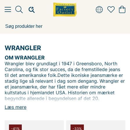
WRANGLER
OM WRANGLER
Wrangler blev grundlagt i 1947 i Greensboro, North
Carolina, og fik stor succes, da de fremstillede jeans
til det amerikanske folk.
Dette ikoniske jeansmærke er
stadig lige så relevant i dag som dengang.
Wrangler er
et jeansmærke, der har fået mere eller mindre
kultstatus i hjemlandet USA. Historien om mærket
begyndte allerede i begyndelsen af det 20.
århundrede, da de producerede jeans til det
Læs mere
amerikanske folk. Kollektionerne har stærke
påvirkninger fra det vilde vesten.
Historien om Wrangler
-41%
-33%