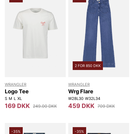
2 FOR 850 DKK
WRANGLER
WRANGLER
Logo Tee
Wrg Flare
S
M
L
XL
W28L30
W32L34
169 DKK
459 DKK
249.00 DKK
709 DKK
-35%
-35%