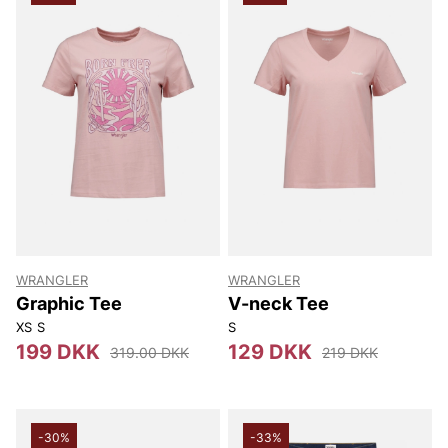
WRANGLER
WRANGLER
Graphic Tee
V-neck Tee
XS
S
S
199 DKK
129 DKK
319.00 DKK
219 DKK
-30%
-33%