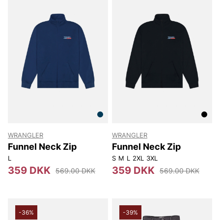
WRANGLER
WRANGLER
Funnel Neck Zip
Funnel Neck Zip
L
S
M
L
2XL
3XL
359 DKK
359 DKK
569.00 DKK
569.00 DKK
-36%
-39%