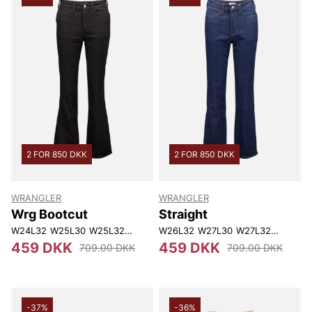
2 FOR 850 DKK
2 FOR 850 DKK
WRANGLER
WRANGLER
Wrg Bootcut
Straight
W24L32
W25L30
W25L32
W26L30
W26L32
W26L32
W27L30
W27L30
W27L32
W27L32
W28L30
W28L
459 DKK
459 DKK
709.00 DKK
709.00 DKK
-37%
-36%