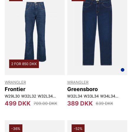
2 FOR 850 DKK
WRANGLER
WRANGLER
Frontier
Greensboro
W29L30
W32L32
W32L34
W33L32
W32L34
W33L34
W33L34
W34L32
W34L34
W34L34
W36L34
W36L
499 DKK
389 DKK
709.00 DKK
639 DKK
-36%
-52%