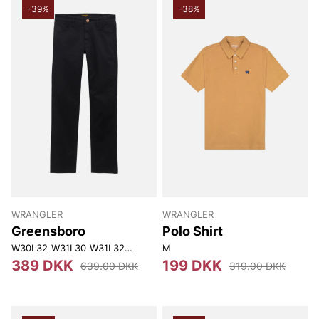
-39%
-38%
WRANGLER
WRANGLER
Greensboro
Polo Shirt
W30L32
W31L30
W31L32
W31L34
M
W32L32
W32L34
W33L32
W33L3
389 DKK
199 DKK
639.00 DKK
319.00 DKK