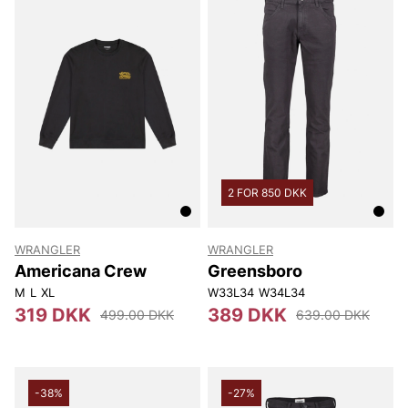
2 FOR 850 DKK
WRANGLER
WRANGLER
Americana Crew
Greensboro
M
L
XL
W33L34
W34L34
319 DKK
389 DKK
499.00 DKK
639.00 DKK
-38%
-27%