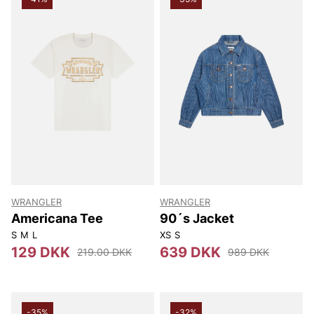
WRANGLER
WRANGLER
Americana Tee
90´s Jacket
S
M
L
XS
S
129 DKK
639 DKK
219.00 DKK
989 DKK
-35%
-32%