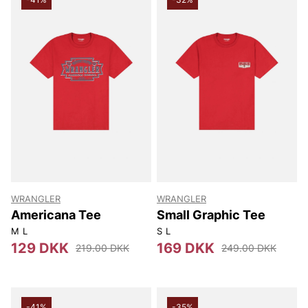
WRANGLER
WRANGLER
Americana Tee
Small Graphic Tee
M
L
S
L
129 DKK
169 DKK
219.00 DKK
249.00 DKK
-41%
-35%