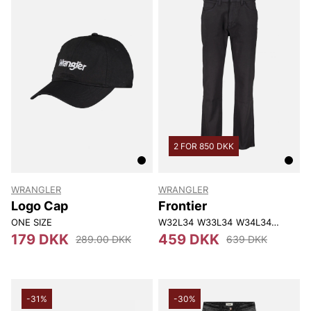
2 FOR 850 DKK
WRANGLER
WRANGLER
Logo Cap
Frontier
ONE SIZE
W32L34
W33L34
W34L34
W36L34
179 DKK
459 DKK
289.00 DKK
639 DKK
-31%
-30%