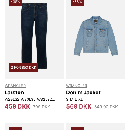
-35%
-33%
2 FOR 850 DKK
WRANGLER
WRANGLER
Larston
Denim Jacket
W29L32
W30L32
W32L32
W32L34
S
W33L32
M
L
XL
W33L34
W34L34
W36L
459 DKK
569 DKK
709 DKK
849.00 DKK