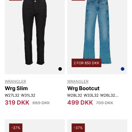
2 FOR 850 DKK
WRANGLER
WRANGLER
Wrg Slim
Wrg Bootcut
W27L32
W31L32
W28L32
W33L32
W26L32
W30L34
319 DKK
499 DKK
669 DKK
709 DKK
-37%
-37%