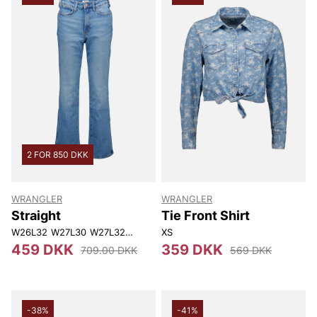
2 FOR 850 DKK
WRANGLER
WRANGLER
Straight
Tie Front Shirt
W26L32
W27L30
W27L32
W28L30
XS
W28L32
W28L34
W29L32
W29L
459 DKK
359 DKK
709.00 DKK
569 DKK
-38%
-41%