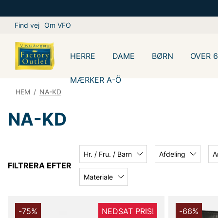
Find vej
Om VFO
HERRE
DAME
BØRN
OVER 
MÆRKER A-Ö
HEM
/
NA-KD
NA-KD
Hr. / Fru. / Barn
Afdeling
A
FILTRERA EFTER
Materiale
-75%
NEDSAT PRIS!
-66%