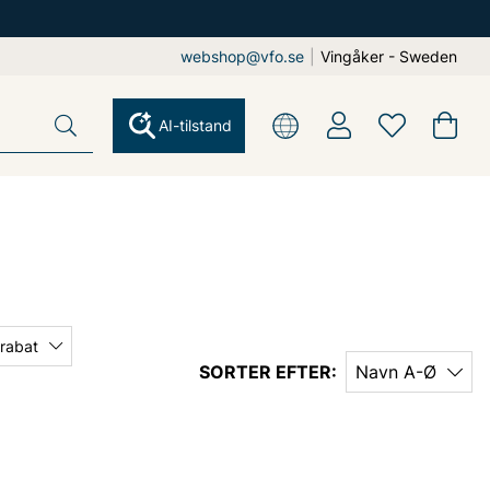
webshop@vfo.se
|
Vingåker - Sweden
AI-tilstand
 rabat
SORTER EFTER:
Navn A-Ø