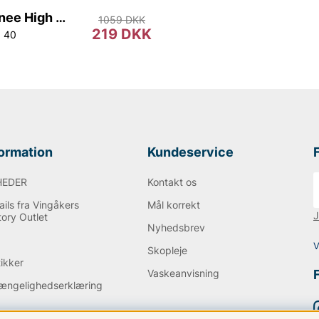
Leather Knee High Boots
1059 DKK
219 DKK
40
formation
Kundeservice
HEDER
Kontakt os
ils fra Vingåkers
Mål korrekt
J
tory Outlet
Nyhedsbrev
Q
V
Skopleje
tikker
Vaskeanvisning
gængelighedserklæring