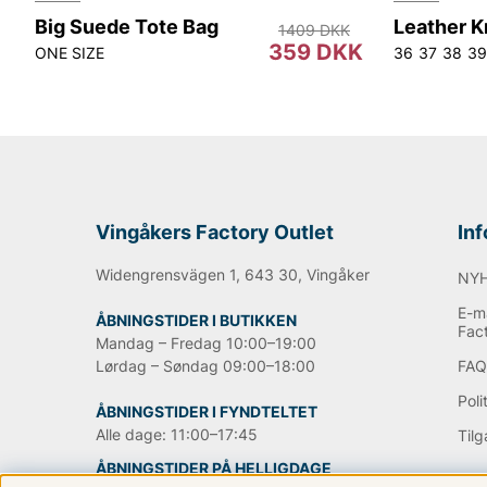
Big Suede Tote Bag
1409 DKK
359 DKK
ONE SIZE
36
37
38
39
Vingåkers Factory Outlet
In
Widengrensvägen 1, 643 30, Vingåker
NY
E-ma
ÅBNINGSTIDER I BUTIKKEN
Fac
Mandag – Fredag 10:00–19:00
Lørdag – Søndag 09:00–18:00
FA
Poli
ÅBNINGSTIDER I FYNDTELTET
Alle dage: 11:00–17:45
Til
ÅBNINGSTIDER PÅ HELLIGDAGE