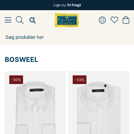
Lige nu:
fri fragt
BOSWEEL
-30%
-33%