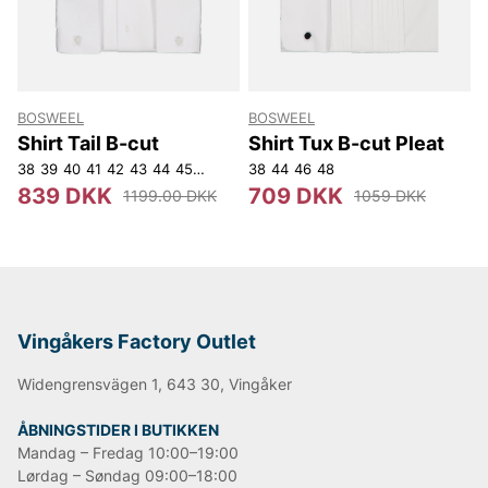
BOSWEEL
BOSWEEL
Shirt Tail B-cut
Shirt Tux B-cut Pleat
38
39
40
41
42
43
44
45
46
48
38
44
46
48
839 DKK
709 DKK
1199.00 DKK
1059 DKK
Vingåkers Factory Outlet
Widengrensvägen 1, 643 30, Vingåker
ÅBNINGSTIDER I BUTIKKEN
Mandag – Fredag 10:00–19:00
Lørdag – Søndag 09:00–18:00