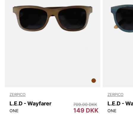
ZERPICO
ZERPICO
L.E.D - Wayfarer
709.00 DKK
149 DKK
ONE
ONE