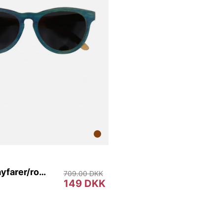
L.E.D - Wayfarer/round
709.00 DKK
149 DKK