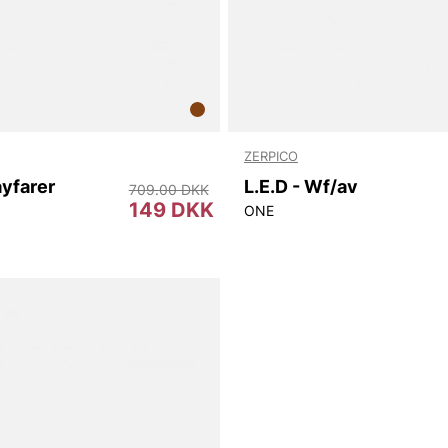
ZERPICO
ayfarer
L.E.D - Wf/av
709.00 DKK
149 DKK
ONE