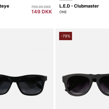
ateye
L.E.D - Clubmaster
709.00 DKK
149 DKK
ONE
-79%