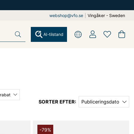
webshop@vfo.se
|
Vingåker - Sweden
AI-tilstand
 rabat
SORTER EFTER:
Publiceringsdato
-79%