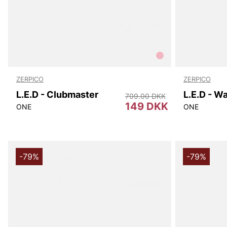
ZERPICO
ZERPICO
L.E.D - Clubmaster
L.E.D - W
709.00 DKK
149 DKK
ONE
ONE
-79%
-79%