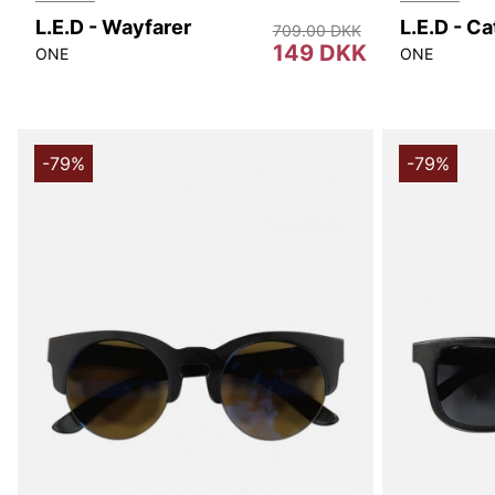
L.E.D - Wayfarer
L.E.D - C
709.00 DKK
149 DKK
ONE
ONE
-79%
-79%