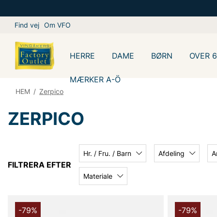
Find vej
Om VFO
HERRE
DAME
BØRN
OVER 
MÆRKER A-Ö
HEM
/
Zerpico
ZERPICO
Hr. / Fru. / Barn
Afdeling
A
FILTRERA EFTER
Materiale
-79%
-79%