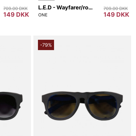
L.E.D - Wayfarer/round
709.00 DKK
709.00 DKK
149 DKK
149 DKK
ONE
-79%