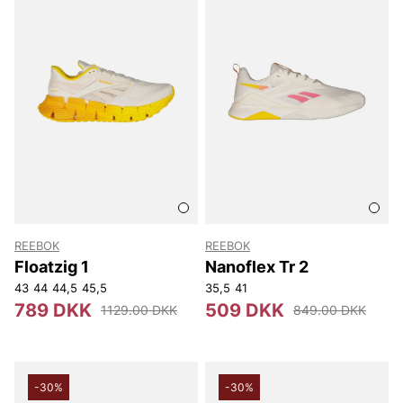
REEBOK
REEBOK
Floatzig 1
Nanoflex Tr 2
43
44
44,5
45,5
35,5
41
789 DKK
509 DKK
1129.00 DKK
849.00 DKK
-30%
-30%