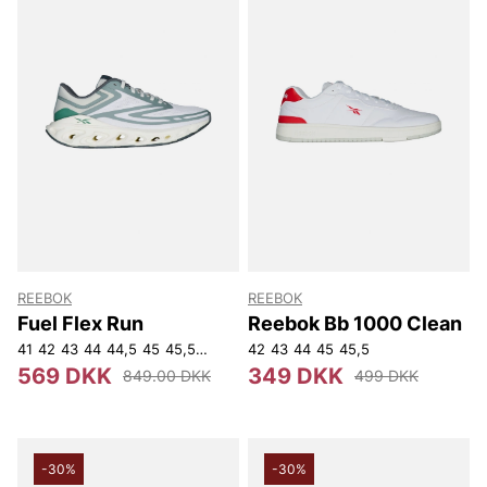
REEBOK
REEBOK
Fuel Flex Run
Reebok Bb 1000 Clean
41
42
43
44
44,5
45
45,5
47
42
43
44
45
45,5
569 DKK
349 DKK
849.00 DKK
499 DKK
-30%
-30%