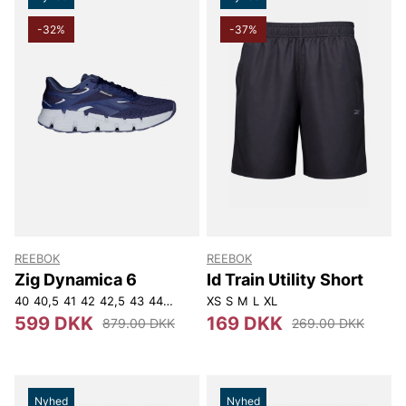
-32%
-37%
REEBOK
REEBOK
Zig Dynamica 6
Id Train Utility Short
40
40,5
41
42
42,5
43
44
44,5
45
XS
45,5
S
M
46
L
XL
47
599 DKK
169 DKK
879.00 DKK
269.00 DKK
Nyhed
Nyhed