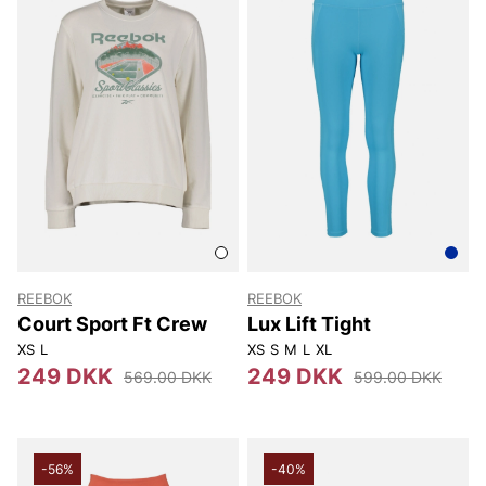
REEBOK
REEBOK
Court Sport Ft Crew
Lux Lift Tight
XS
L
XS
S
M
L
XL
249 DKK
249 DKK
569.00 DKK
599.00 DKK
-56%
-40%