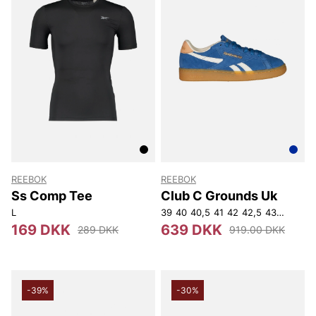
REEBOK
REEBOK
Ss Comp Tee
Club C Grounds Uk
L
39
40
40,5
41
42
42,5
43
44
44,5
169 DKK
639 DKK
289 DKK
919.00 DKK
-39%
-30%