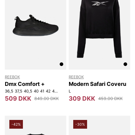
REEBOK
REEBOK
Dmx Comfort +
Modern Safari Coveru
36,5
37,5
40,5
40
41
42
42,5
L
509 DKK
309 DKK
849.00 DKK
459.00 DKK
-42%
-30%