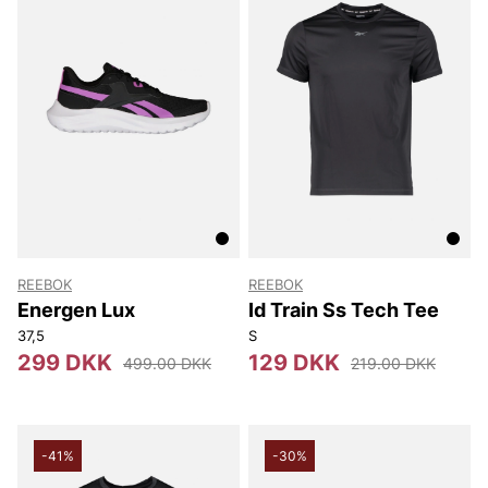
REEBOK
REEBOK
Energen Lux
Id Train Ss Tech Tee
37,5
S
299 DKK
129 DKK
499.00 DKK
219.00 DKK
-41%
-30%