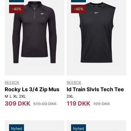
-40%
-40%
REEBOK
REEBOK
Rocky Ls 3/4 Zip Mus
Id Train Slvls Tech Tee
M
L
XL
2XL
2XL
309 DKK
119 DKK
519.00 DKK
199 DKK
Nyhed
Nyhed