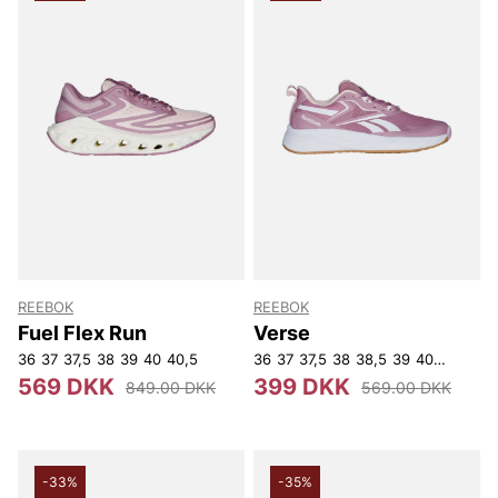
REEBOK
REEBOK
Fuel Flex Run
Verse
36
37
37,5
38
39
40
40,5
36
37
37,5
38
38,5
39
40
40,5
41
569 DKK
399 DKK
849.00 DKK
569.00 DKK
-33%
-35%