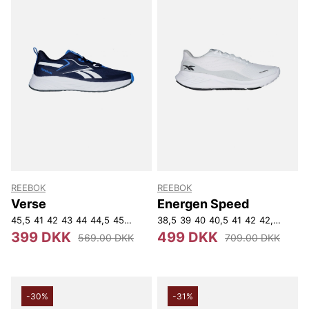
REEBOK
REEBOK
Verse
Energen Speed
45,5
41
42
43
44
44,5
45
47
38,5
39
40
40,5
41
42
42,5
43
44
399 DKK
499 DKK
569.00 DKK
709.00 DKK
-30%
-31%