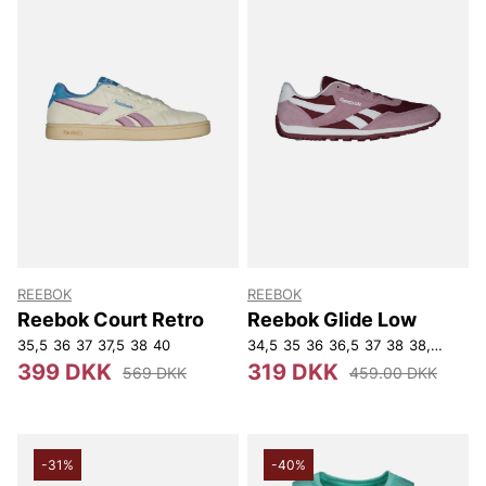
REEBOK
REEBOK
Reebok Court Retro
Reebok Glide Low
35,5
36
37
37,5
38
40
34,5
35
36
36,5
37
38
38,5
39
399 DKK
319 DKK
569 DKK
459.00 DKK
-31%
-40%