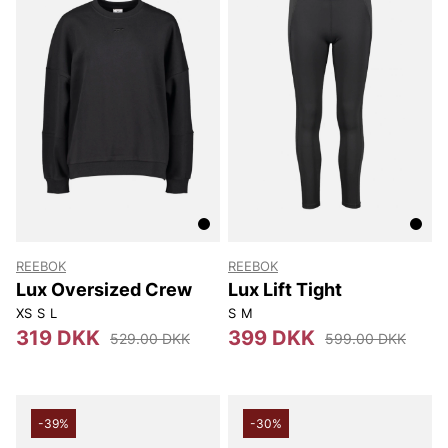
REEBOK
REEBOK
Lux Oversized Crew
Lux Lift Tight
XS
S
L
S
M
319 DKK
399 DKK
529.00 DKK
599.00 DKK
-39%
-30%