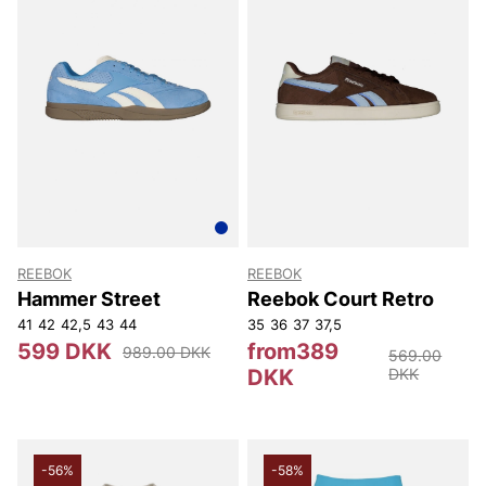
REEBOK
REEBOK
Hammer Street
Reebok Court Retro
41
42
42,5
43
44
35
36
37
37,5
599 DKK
from389
989.00 DKK
569.00
DKK
DKK
-56%
-58%