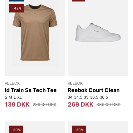
-42%
REEBOK
REEBOK
Id Train Ss Tech Tee
Reebok Court Clean
S
M
L
XL
34
34,5
35
36,5
38,5
139 DKK
269 DKK
239.00 DKK
389.00 DKK
-30%
-30%