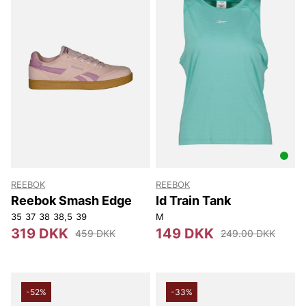
REEBOK
REEBOK
Reebok Smash Edge
Id Train Tank
35
37
38
38,5
39
M
319 DKK
149 DKK
459 DKK
249.00 DKK
-52%
-33%