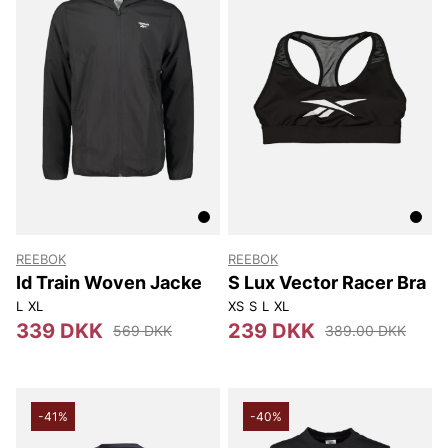
REEBOK
REEBOK
Id Train Woven Jacke
S Lux Vector Racer Bra
L
XL
XS
S
L
XL
339 DKK
239 DKK
569 DKK
389.00 DKK
-41%
-40%