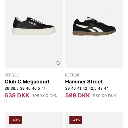
REEBOK
REEBOK
Club C Megacourt
Hammer Street
36
38,5
39
40
40,5
41
39
40
41
42
42,5
43
44
639 DKK
599 DKK
1059.00 DKK
989.00 DKK
-40%
-41%