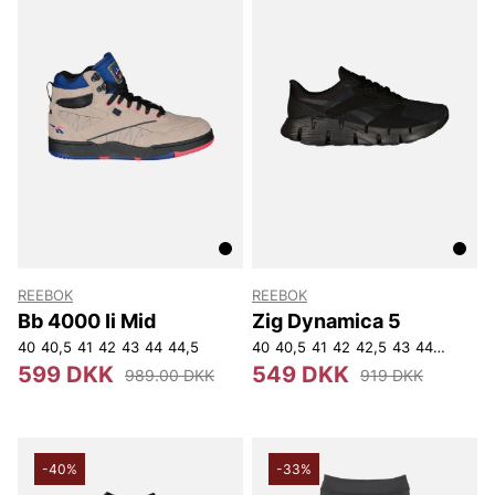
REEBOK
REEBOK
Bb 4000 Ii Mid
Zig Dynamica 5
40
40,5
41
42
43
44
44,5
40
40,5
41
42
42,5
43
44
44,5
45
599 DKK
549 DKK
989.00 DKK
919 DKK
-40%
-33%