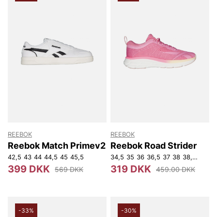
REEBOK
REEBOK
Reebok Match Primev2
Reebok Road Strider
42,5
43
44
44,5
45
45,5
34,5
35
36
36,5
37
38
38,5
39
399 DKK
319 DKK
569 DKK
459.00 DKK
-33%
-30%