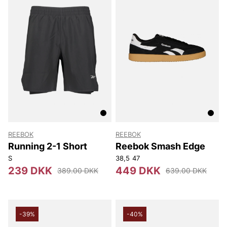
REEBOK
REEBOK
Running 2-1 Short
Reebok Smash Edge
S
38,5
47
239 DKK
449 DKK
389.00 DKK
639.00 DKK
-39%
-40%