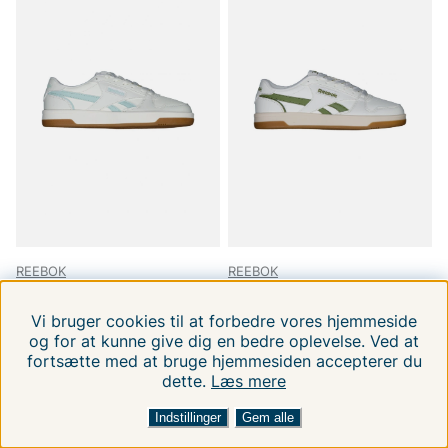
REEBOK
REEBOK
Reebok Match Primev2
Reebok Match Primev2
36
37
39
40
41
42
41
42
43
44
44,5
45
Vi bruger cookies til at forbedre vores hjemmeside
og for at kunne give dig en bedre oplevelse. Ved at
399 DKK
399 DKK
569.00 DKK
569.00 DKK
fortsætte med at bruge hjemmesiden accepterer du
dette.
Læs mere
FILTRERA EFTER
SORTER EFTER:
Indstillinger
Gem alle
-30%
-30%