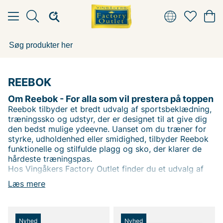
REEBOK
Om Reebok - For alla som vil prestera på toppen
Reebok tilbyder et bredt udvalg af sportsbeklædning,
træningssko og udstyr, der er designet til at give dig
den bedst mulige ydeevne. Uanset om du træner for
styrke, udholdenhed eller smidighed, tilbyder Reebok
funktionelle og stilfulde plagg og sko, der klarer de
hårdeste træningspas.
Hos Vingåkers Factory Outlet finder du et udvalg af
Reebok-produkter, der gør dig i stand til at præstere
Læs mere
på topniveau – fra løbesko til træningstøj og
sportstilbehør.
Nyhed
Nyhed