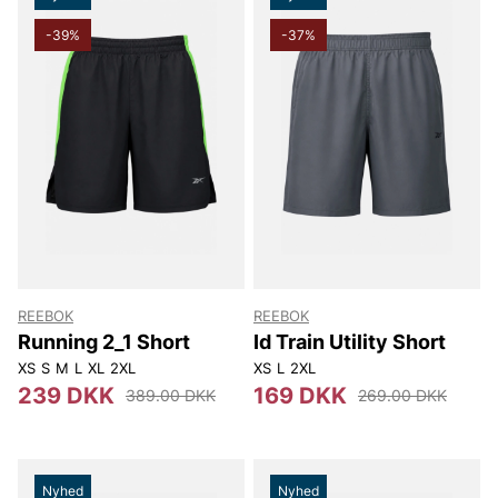
-39%
-37%
REEBOK
REEBOK
Running 2_1 Short
Id Train Utility Short
XS
S
M
L
XL
2XL
XS
L
2XL
239 DKK
169 DKK
389.00 DKK
269.00 DKK
Nyhed
Nyhed