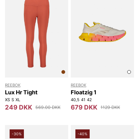
REEBOK
REEBOK
Lux Hr Tight
Floatzig 1
XS
S
XL
40,5
41
42
249 DKK
679 DKK
569.00 DKK
1129 DKK
-30%
-40%