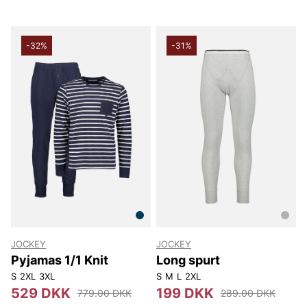
-32%
-31%
JOCKEY
JOCKEY
Pyjamas 1/1 Knit
Long spurt
S
2XL
3XL
S
M
L
2XL
529 DKK
199 DKK
779.00 DKK
289.00 DKK