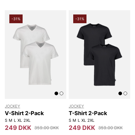
-31%
-31%
JOCKEY
JOCKEY
V-Shirt 2-Pack
T-Shirt 2-Pack
S
M
L
XL
2XL
S
M
L
XL
2XL
249 DKK
249 DKK
359.00 DKK
359.00 DKK