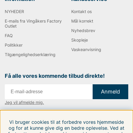
NYHEDER
Kontakt os
E-mails fra Vingåkers Factory
Mål korrekt
Outlet
Nyhedsbrev
FAQ
Skopleje
Politikker
Vaskeanvisning
Tilgængelighedserklæring
Få alle vores kommende tilbud direkte!
Anmeld
Jeg vil afmelde mig.
Vi findes i:
Danmark
|
Finland
|
Sverige
Vi bruger cookies til at forbedre vores hjemmeside
Følg os på vores sociale medier.
og for at kunne give dig en bedre oplevelse. Ved at