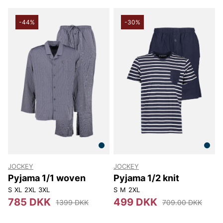
-44%
-30%
JOCKEY
JOCKEY
Pyjama 1/1 woven
Pyjama 1/2 knit
S
XL
2XL
3XL
S
M
2XL
785 DKK
499 DKK
1399 DKK
709.00 DKK