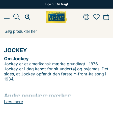
Lige nu:
fri fragt
JOCKEY
Om Jockey
Jockey er et amerikansk mærke grundlagt i 1876.
Jockey er i dag kendt for sit undertøj og pyjamas. Det
siges, at Jockey opfandt den første Y-front-kalsong i
1934.
Andre populære mærker:
Læs mere
Lee
NN07