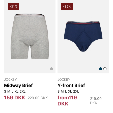
-31%
-32%
JOCKEY
JOCKEY
Midway Brief
Y-front Brief
S
M
L
XL
2XL
S
M
L
XL
2XL
159 DKK
from119
229.00 DKK
219.00
DKK
DKK