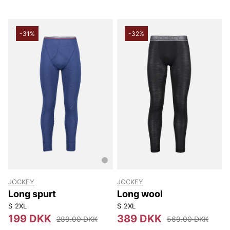
-31%
-32%
JOCKEY
JOCKEY
Long spurt
Long wool
S
2XL
S
2XL
199 DKK
389 DKK
289.00 DKK
569.00 DKK