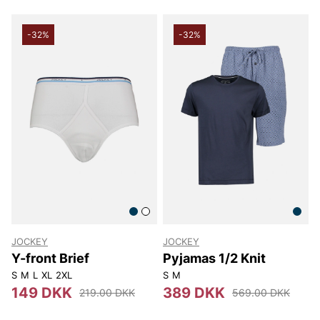
-32%
-32%
JOCKEY
JOCKEY
Y-front Brief
Pyjamas 1/2 Knit
S
M
L
XL
2XL
S
M
149 DKK
389 DKK
219.00 DKK
569.00 DKK