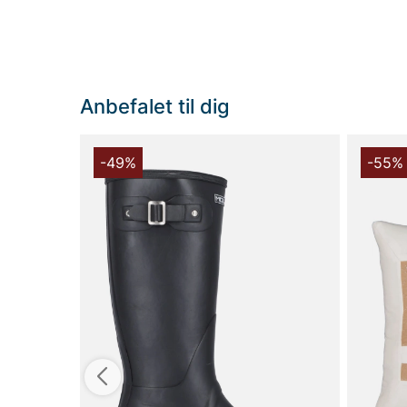
Anbefalet til dig
-49%
-55%