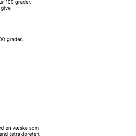
r 100 grader.
ive
00 grader.
ed en væske som
tetrakloreten.