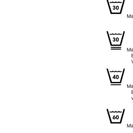
Ma
Normal
Ma
Et progr
Vasken 
Ma
Et progr
vasken
Ma
Normal