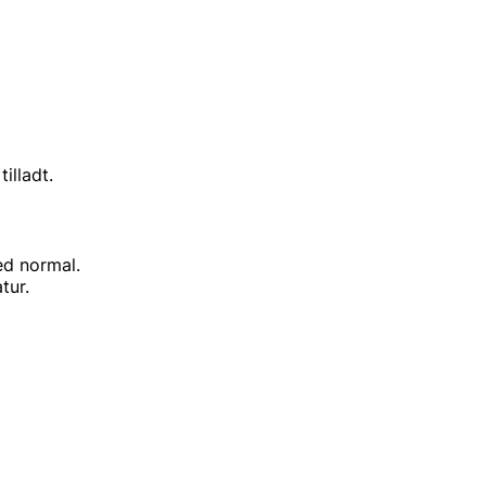
illadt.
ed normal.
r.