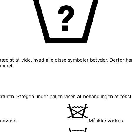
cist at vide, hvad alle disse symboler betyder. Derfor har v
rummet.
turen. Stregen under baljen viser, at behandlingen af teks
ndvask.
Må ikke vaskes.