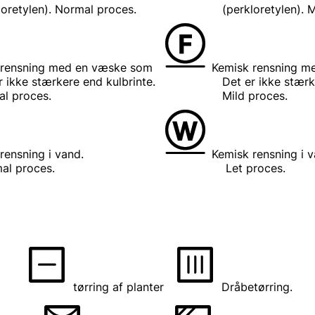
en). Normal proces.
(perkloretylen). Mild
 rensning med en væske som
Kemisk rensning m
tærkere end kulbrinte.
Det er ikke stærkere 
oces.
Mild proces.
rensning i vand.
Kemisk rensning i v
roces.
Let proces.
tørring af planter
Dråbetørring.