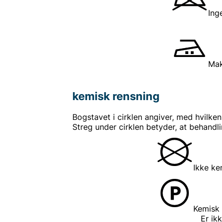
Ing
Mak
kemisk rensning
Bogstavet i cirklen angiver, med hvilke
Streg under cirklen betyder, at behandl
Ikke ke
Kemisk
Er ikke stærk