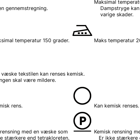
Maksimal temperatu
en gennemstregning.
Dampstryge kan g
varige skader.
simal temperatur 150 grader.
Maks temperatur 2
n væske tekstilen kan renses kemisk.
ingen skal være mildere.
misk rens.
Kan kemisk renses.
 rensning med en væske som
Kemisk rensning m
ere end tetrakloreten.
Er ikke stærkere end 