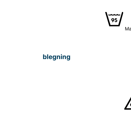
Ma
Normal
blegning
kl