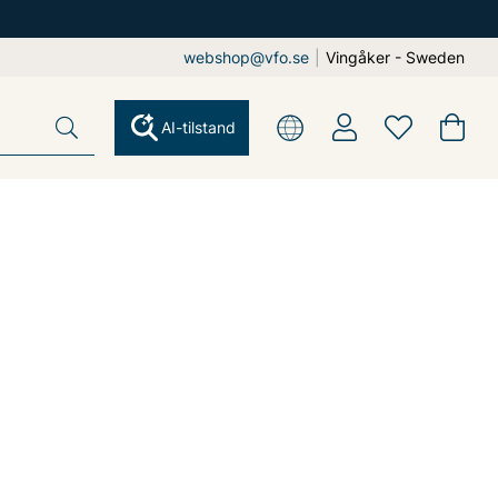
webshop@vfo.se
|
Vingåker - Sweden
AI-tilstand