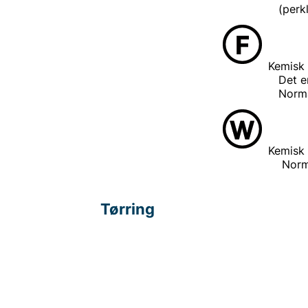
(perkloretyl
Kemisk
Det er ikke s
Normal pr
Kemisk 
Normal p
Tørring