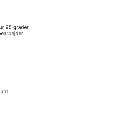
ur 95 grader
rbejder
ladt.