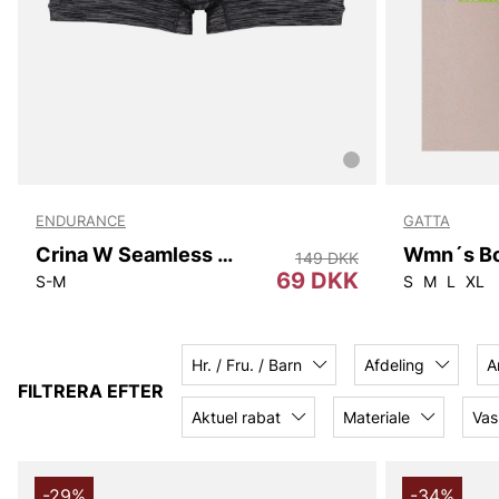
ENDURANCE
GATTA
Crina W Seamless Melange Hipster
149 DKK
69 DKK
S-M
S
M
L
XL
Hr. / Fru. / Barn
Afdeling
A
FILTRERA EFTER
Aktuel rabat
Materiale
Vas
-29%
-34%