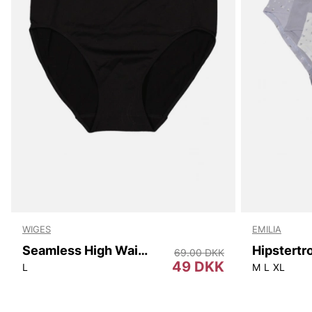
WIGES
EMILIA
Seamless High Waist
69.00 DKK
49 DKK
L
M
L
XL