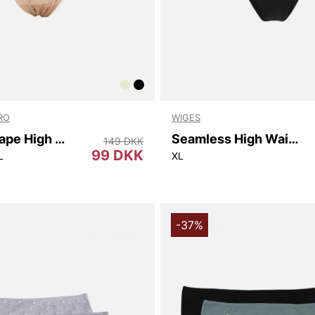
RO
WIGES
Ladies Shape High Waist
Seamless High Waist
149 DKK
99 DKK
L
XL
-37%