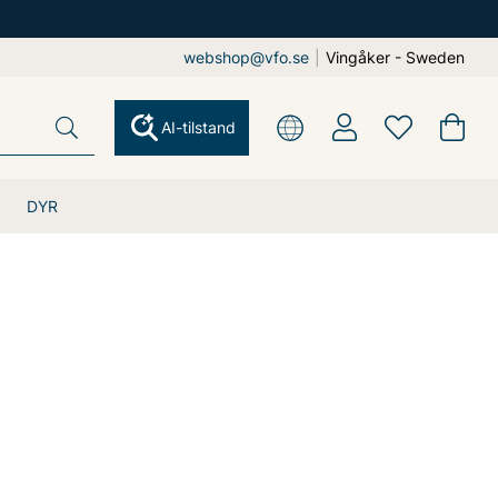
webshop@vfo.se
|
Vingåker - Sweden
AI-tilstand
DYR