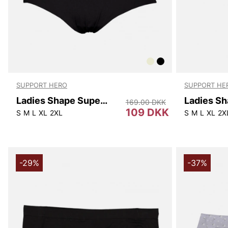
SUPPORT HERO
SUPPORT HE
Ladies Shape Super High Waist
169.00 DKK
109 DKK
S
M
L
XL
2XL
S
M
L
XL
2X
-29%
-37%