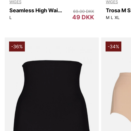
WIGES
WIGES
Seamless High Waist
69.00 DKK
49 DKK
L
M
L
XL
-36%
-34%