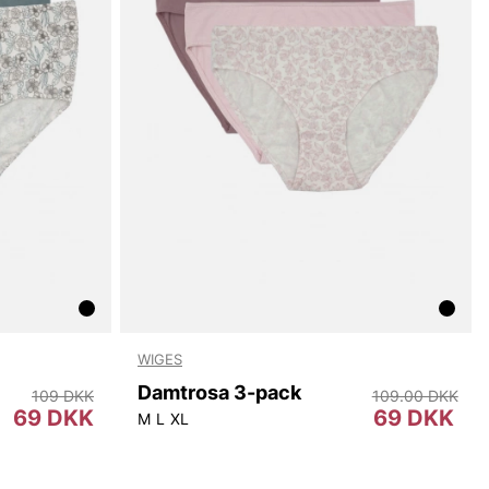
WIGES
Damtrosa 3-pack
109 DKK
109.00 DKK
69 DKK
69 DKK
M
L
XL