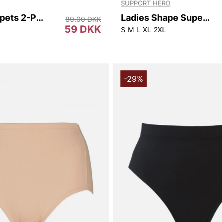
SUPPORT HERO
Trosa M Spets 2-Pack 240926.
Ladies Shape Super High Waist
89.00 DKK
59 DKK
S
M
L
XL
2XL
-29%