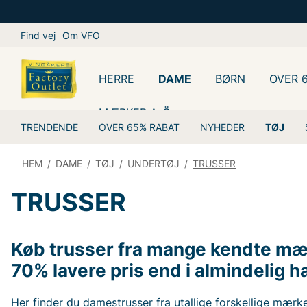
Find vej
Om VFO
HERRE
DAME
BØRN
OVER 
MÆRKER A-Ö
TRENDENDE
OVER 65% RABAT
NYHEDER
TØJ
HEM
/
DAME
/
TØJ
/
UNDERTØJ
/
TRUSSER
TRUSSER
Køb trusser fra mange kendte mærke
70% lavere pris end i almindelig h
Her finder du damestrusser fra utallige forskellige mærk