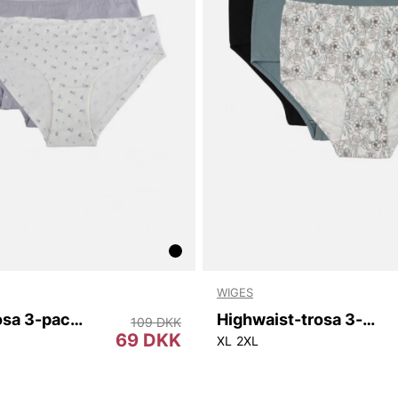
WIGES
Hipstertrosa 3-pack Blue Pack
Highwaist-trosa 3-pk
109 DKK
69 DKK
XL
2XL