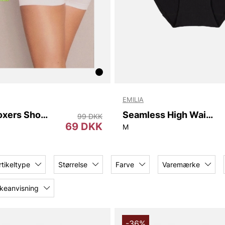
EMILIA
Wmn´s Boxers Short Viki
Seamless High Waist
99 DKK
69 DKK
M
rtikeltype
Størrelse
Farve
Varemærke
keanvisning
-36%