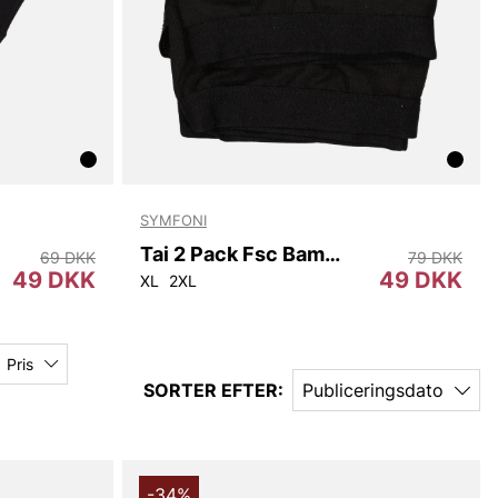
SYMFONI
Tai 2 Pack Fsc Bamboo
69 DKK
79 DKK
49 DKK
49 DKK
XL
2XL
Pris
SORTER EFTER:
Publiceringsdato
-34%