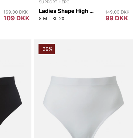
SUPPORT HERO
Ladies Shape High Waist
169.00 DKK
149.00 DKK
109 DKK
99 DKK
S
M
L
XL
2XL
-29%