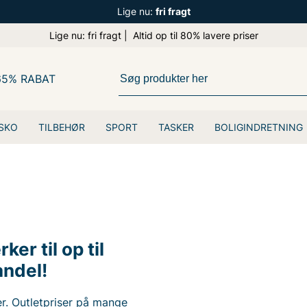
Lige nu:
fri fragt
Lige nu: fri fragt | Altid op til 80% lavere priser
65% RABAT
SKO
TILBEHØR
SPORT
TASKER
BOLIGINDRETNING
r til op til
andel!
er. Outletpriser på mange