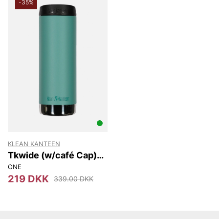
-35%
KLEAN KANTEEN
Tkwide (w/café Cap)
473 Ml
ONE
219 DKK
339.00 DKK