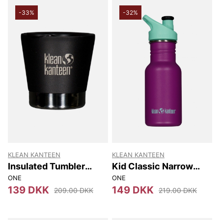
-33%
-32%
KLEAN KANTEEN
KLEAN KANTEEN
Insulated Tumbler
Kid Classic Narrow
237Ml
(w/sport Cap) 355Ml
ONE
ONE
139 DKK
149 DKK
209.00 DKK
219.00 DKK