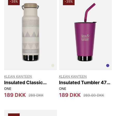
-35%
-35%
KLEAN KANTEEN
KLEAN KANTEEN
Insulated Classic
Insulated Tumbler 473
Narrow (w/loop Cap)
Ml
ONE
ONE
355 Ml
189 DKK
189 DKK
289 DKK
289.00 DKK