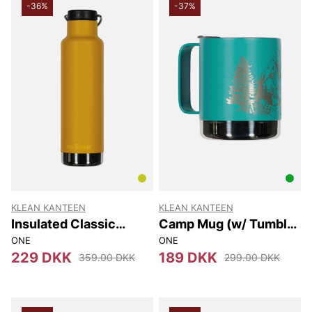
-36%
-37%
KLEAN KANTEEN
KLEAN KANTEEN
Insulated Classic
Camp Mug (w/ Tumbler
(w/loop Cap) 592 Ml
Lid) 355 Ml
ONE
ONE
229 DKK
189 DKK
359.00 DKK
299.00 DKK