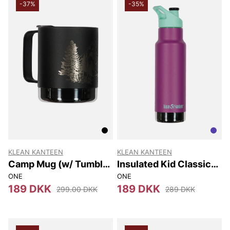
-37%
-35%
KLEAN KANTEEN
KLEAN KANTEEN
Camp Mug (w/ Tumbler
Insulated Kid Classic
Lid) 355 Ml
Narrow (w/sport Cap)
ONE
ONE
355 Ml
189 DKK
189 DKK
299.00 DKK
289 DKK