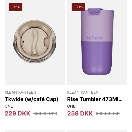
-36%
-33%
KLEAN KANTEEN
KLEAN KANTEEN
Tkwide (w/café Cap)
Rise Tumbler 473Ml
(w/flip Lid) 473Ml
ONE
ONE
229 DKK
259 DKK
359.00 DKK
389.00 DKK