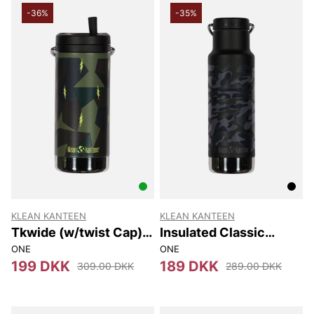
-36%
-35%
KLEAN KANTEEN
KLEAN KANTEEN
Tkwide (w/twist Cap)
Insulated Classic
355 Ml
Narrow (w/loop Cap)
ONE
ONE
355 Ml
199 DKK
189 DKK
309.00 DKK
289.00 DKK