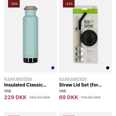
-36%
-42%
KLEAN KANTEEN
KLEAN KANTEEN
Insulated Classic
Straw Lid Set (for
(w/loop Cap) 592 Ml
Tkwide Bottles)
ONE
ONE
229 DKK
69 DKK
359.00 DKK
119.00 DKK