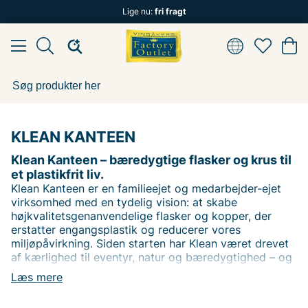
Lige nu:
fri fragt
KLEAN KANTEEN
Klean Kanteen – bæredygtige flasker og krus til
et plastikfrit liv.
Klean Kanteen er en familieejet og medarbejder-ejet
virksomhed med en tydelig vision: at skabe
højkvalitetsgenanvendelige flasker og kopper, der
erstatter engangsplastik og reducerer vores
miljøpåvirkning. Siden starten har Klean været drevet
af kærlighed til eventyr, natur og bæredygtighed – og
alt fremstilles med omtanke for både menneske og
Læs mere
planeten.