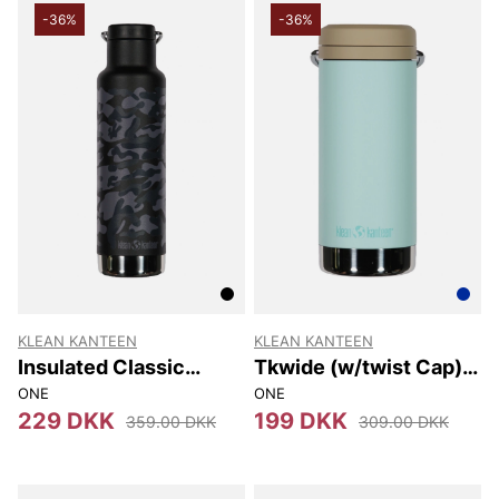
-36%
-36%
KLEAN KANTEEN
KLEAN KANTEEN
Insulated Classic
Tkwide (w/twist Cap)
(w/loop Cap) 592 Ml
355 Ml
ONE
ONE
229 DKK
199 DKK
359.00 DKK
309.00 DKK