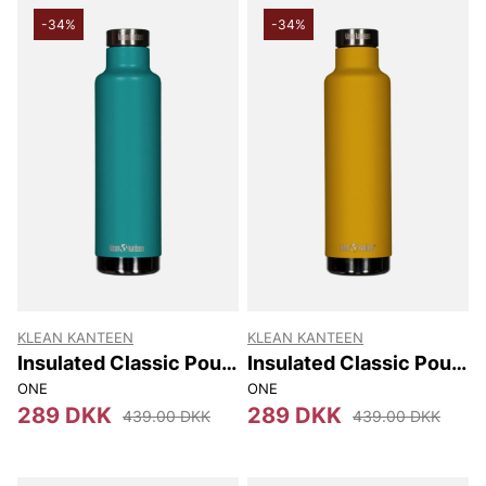
-34%
-34%
KLEAN KANTEEN
KLEAN KANTEEN
Insulated Classic Pour
Insulated Classic Pour
Through 750Ml
Through 750Ml
ONE
ONE
289 DKK
289 DKK
439.00 DKK
439.00 DKK