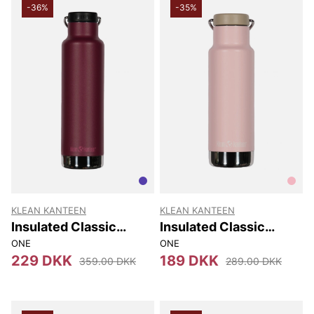
-36%
-35%
KLEAN KANTEEN
KLEAN KANTEEN
Insulated Classic
Insulated Classic
(w/loop Cap) 592 Ml
Narrow (w/loop Cap)
ONE
ONE
355 Ml
229 DKK
189 DKK
359.00 DKK
289.00 DKK