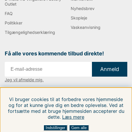
Outlet
Nyhedsbrev
FAQ
Skopleje
Politikker
Vaskeanvisning
Tilgængelighedserklæring
Få alle vores kommende tilbud direkte!
Anmeld
Jeg vil afmelde mig.
Vi findes i:
Danmark
|
Finland
|
Sverige
Vi bruger cookies til at forbedre vores hjemmeside
Følg os på vores sociale medier.
og for at kunne give dig en bedre oplevelse. Ved at
fortsætte med at bruge hjemmesiden accepterer du
dette.
Læs mere
FILTRERA EFTER
SORTER EFTER:
Indstillinger
Gem alle