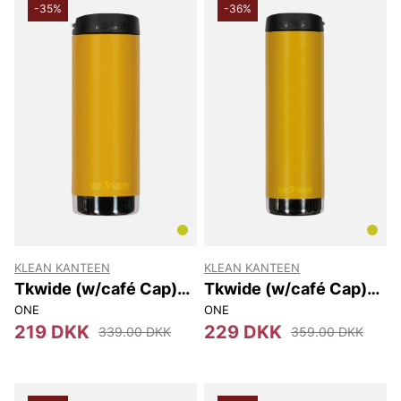
-35%
-36%
KLEAN KANTEEN
KLEAN KANTEEN
Tkwide (w/café Cap)
Tkwide (w/café Cap)
473 Ml
592 Ml
ONE
ONE
219 DKK
229 DKK
339.00 DKK
359.00 DKK