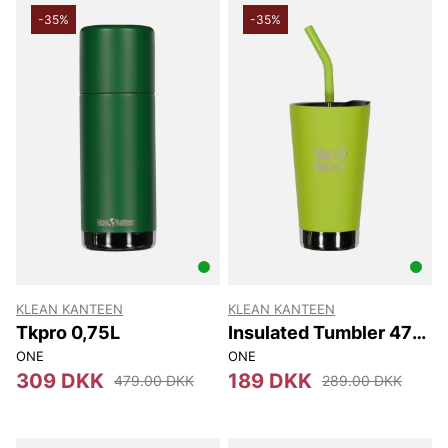
-35%
-35%
KLEAN KANTEEN
KLEAN KANTEEN
Tkpro 0,75L
Insulated Tumbler 473
Ml
ONE
ONE
309 DKK
189 DKK
479.00 DKK
289.00 DKK