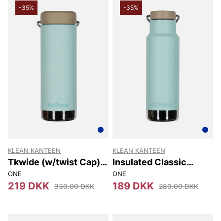
-35%
-35%
KLEAN KANTEEN
KLEAN KANTEEN
Tkwide (w/twist Cap)
Insulated Classic
473 Ml
Narrow (w/loop Cap)
ONE
ONE
355 Ml
219 DKK
189 DKK
339.00 DKK
289.00 DKK