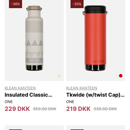
-36%
-35%
KLEAN KANTEEN
KLEAN KANTEEN
Insulated Classic
Tkwide (w/twist Cap)
(w/loop Cap) 592 Ml
473 Ml
ONE
ONE
229 DKK
219 DKK
359.00 DKK
339.00 DKK