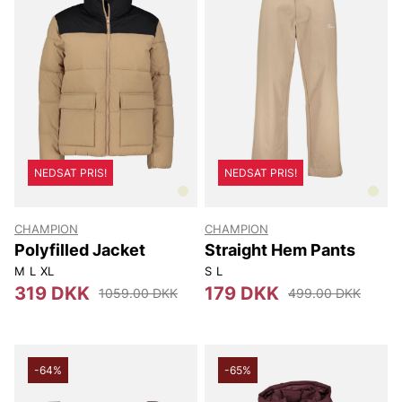
NEDSAT PRIS!
NEDSAT PRIS!
CHAMPION
CHAMPION
Polyfilled Jacket
Straight Hem Pants
M
L
XL
S
L
319 DKK
179 DKK
1059.00 DKK
499.00 DKK
-64%
-65%