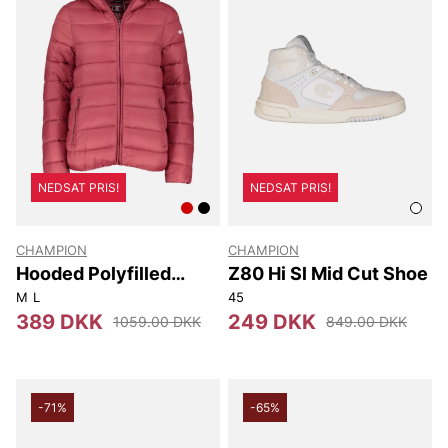
NEDSAT PRIS!
NEDSAT PRIS!
CHAMPION
CHAMPION
Hooded Polyfilled
Z80 Hi Sl Mid Cut Shoe
Jacket
M
L
45
389 DKK
249 DKK
1059.00 DKK
849.00 DKK
-71%
-65%