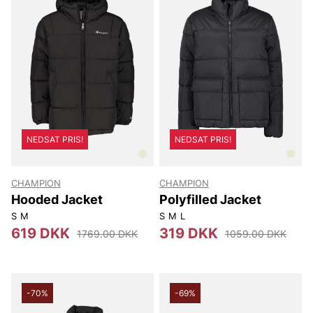
NEDSAT PRIS!
NEDSAT PRIS!
CHAMPION
CHAMPION
Hooded Jacket
Polyfilled Jacket
S
M
S
M
L
619 DKK
319 DKK
1769.00 DKK
1059.00 DKK
-70%
-69%