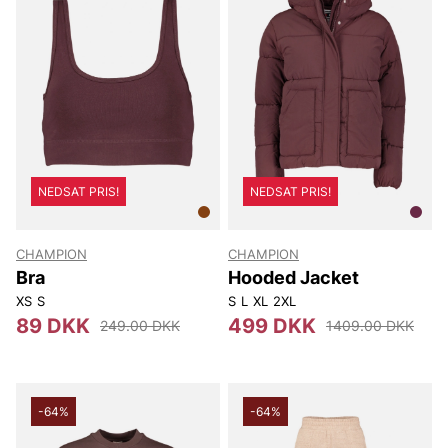
NEDSAT PRIS!
NEDSAT PRIS!
CHAMPION
CHAMPION
Bra
Hooded Jacket
XS
S
S
L
XL
2XL
89 DKK
499 DKK
249.00 DKK
1409.00 DKK
-64%
-64%