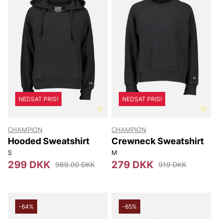
NEDSAT PRIS!
NEDSAT PRIS!
CHAMPION
CHAMPION
Hooded Sweatshirt
Crewneck Sweatshirt
S
M
299 DKK
279 DKK
989.00 DKK
919 DKK
-64%
-65%