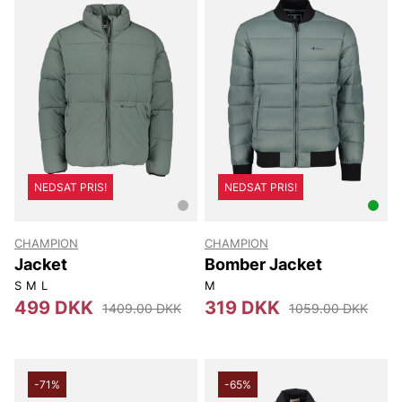
NEDSAT PRIS!
NEDSAT PRIS!
CHAMPION
CHAMPION
Jacket
Bomber Jacket
S
M
L
M
499 DKK
319 DKK
1409.00 DKK
1059.00 DKK
-71%
-65%