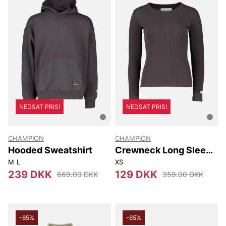
NEDSAT PRIS!
NEDSAT PRIS!
CHAMPION
CHAMPION
Hooded Sweatshirt
Crewneck Long Sleeve
T-shirt
M
L
XS
239 DKK
129 DKK
669.00 DKK
359.00 DKK
-65%
-65%