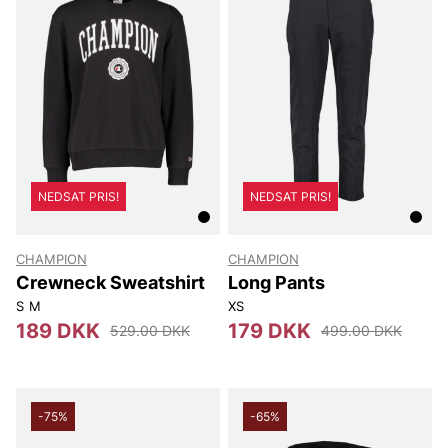
NEDSAT PRIS!
NEDSAT PRIS!
CHAMPION
CHAMPION
Crewneck Sweatshirt
Long Pants
S
M
XS
189 DKK
179 DKK
529.00 DKK
499.00 DKK
-75%
-65%