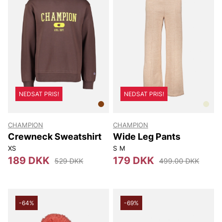
NEDSAT PRIS!
NEDSAT PRIS!
CHAMPION
CHAMPION
Crewneck Sweatshirt
Wide Leg Pants
XS
S
M
189 DKK
179 DKK
529 DKK
499.00 DKK
-64%
-69%