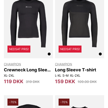
NEDSAT PRIS!
NEDSAT PRIS!
CHAMPION
CHAMPION
Crewneck Long Sleeve
Long Sleeve T-shirt
T-shirt
XL-2XL
L-XL
S-M
XL-2XL
119 DKK
159 DKK
319 DKK
109.00 DKK
-70%
-70%