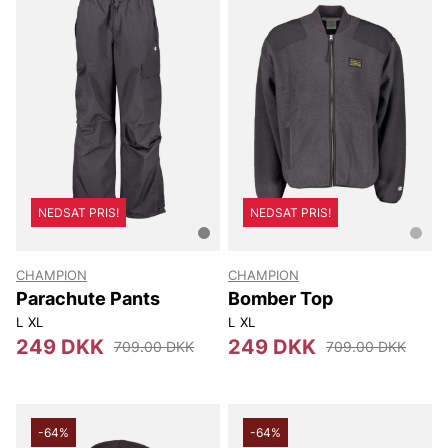
NEDSAT PRIS!
NEDSAT PRIS!
CHAMPION
CHAMPION
Parachute Pants
Bomber Top
L
XL
L
XL
249 DKK
249 DKK
709.00 DKK
709.00 DKK
-64%
-64%