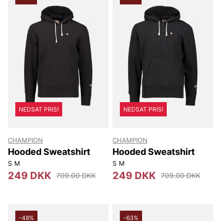
NEDSAT PRIS!
NEDSAT PRIS!
CHAMPION
CHAMPION
Hooded Sweatshirt
Hooded Sweatshirt
S
M
S
M
249 DKK
249 DKK
709.00 DKK
709.00 DKK
-48%
-63%