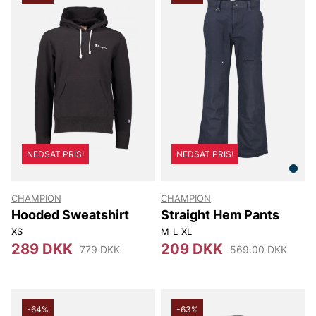
NEDSAT PRIS!
NEDSAT PRIS!
CHAMPION
CHAMPION
Hooded Sweatshirt
Straight Hem Pants
XS
M
L
XL
289 DKK
209 DKK
779 DKK
569.00 DKK
-64%
-63%