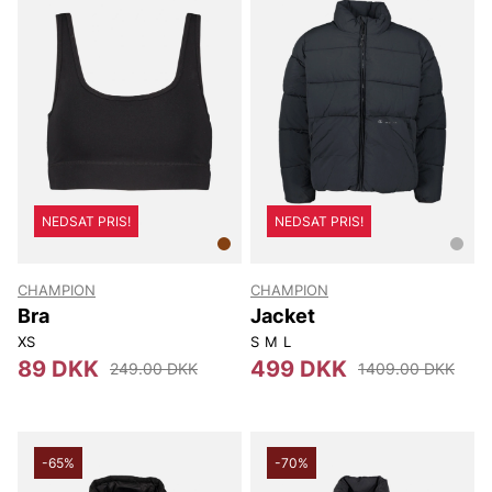
NEDSAT PRIS!
NEDSAT PRIS!
CHAMPION
CHAMPION
Bra
Jacket
XS
S
M
L
89 DKK
499 DKK
249.00 DKK
1409.00 DKK
-65%
-70%