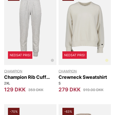
NEDSAT PRIS!
NEDSAT PRIS!
CHAMPION
CHAMPION
Champion Rib Cuff
Crewneck Sweatshirt
Pants
2XL
S
129 DKK
279 DKK
359 DKK
919.00 DKK
-70%
-63%