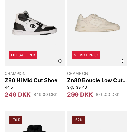
NEDSAT PRIS!
NEDSAT PRIS!
CHAMPION
CHAMPION
Z80 Hi Mid Cut Shoe
Zn80 Boucle Low Cut
Shoe
44,5
37,5
39
40
249 DKK
299 DKK
849.00 DKK
849.00 DKK
-70%
-62%