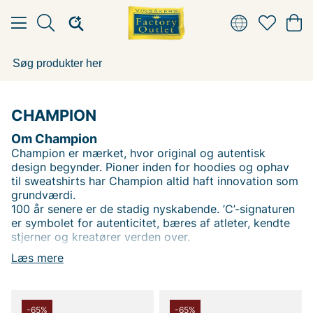
CHAMPION
Om Champion
Champion er mærket, hvor original og autentisk
design begynder. Pioner inden for hoodies og ophav
til sweatshirts har Champion altid haft innovation som
grundværdi.
100 år senere er de stadig nyskabende. ’C’-signaturen
er symbolet for autenticitet, bæres af atleter, kendte
stjerner og kreatører verden over.
Læs mere
Hos Vingåkers Factory Outlet finder du et stort udvalg
af tøj fra Champion, det ikoniske sportmærke kendt
for sin kombination af funktion og stil. Champion
tilbyder alt fra klassiske hoodies og sweatshirts til t-
-65%
-65%