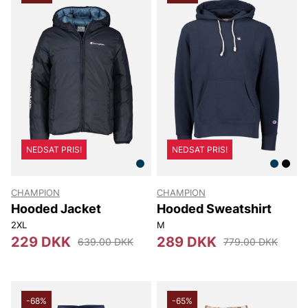
NEDSAT PRIS!
NEDSAT PRIS!
CHAMPION
CHAMPION
Hooded Jacket
Hooded Sweatshirt
2XL
M
229 DKK
289 DKK
639.00 DKK
779.00 DKK
-68%
-65%