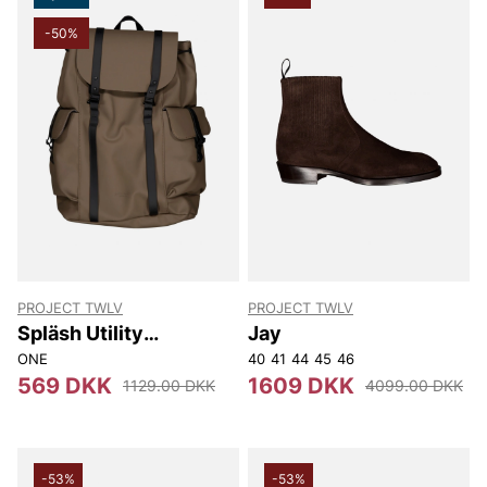
-50%
PROJECT TWLV
PROJECT TWLV
Spläsh Utility
Jay
Backpack 16"
ONE
40
41
44
45
46
569 DKK
1609 DKK
1129.00 DKK
4099.00 DKK
-53%
-53%