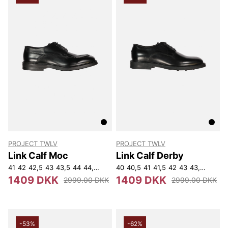
PROJECT TWLV
PROJECT TWLV
Link Calf Moc
Link Calf Derby
41
42
42,5
43
43,5
44
44,5
45
45,5
40
40,5
46
41
41,5
42
43
43,5
44
44,
1409 DKK
1409 DKK
2999.00 DKK
2999.00 DKK
-53%
-62%