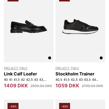
PROJECT TWLV
PROJECT TWLV
Link Calf Loafer
Stockholm Trainer
40
41
41,5
42
42,5
43
43,5
44
44,5
40,5
45
41,5
45,5
42,5
46,5
43
46
43,5
44
44,5
45
1409 DKK
1059 DKK
2999.00 DKK
2799.00 DKK
-48%
-48%