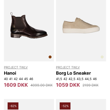
PROJECT TWLV
PROJECT TWLV
Hanoi
Borg Lo Sneaker
40
41
42
44
45
46
41,5
42
42,5
43,5
44,5
46
1609 DKK
1059 DKK
4099.00 DKK
2199 DKK
-62%
-52%