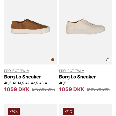
PROJECT TWLV
PROJECT TWLV
Borg Lo Sneaker
Borg Lo Sneaker
40,5
41
41,5
42
42,5
43
44
44,5
45
46,5
1059 DKK
1059 DKK
2799.00 DKK
2199.00 DKK
-70%
-71%