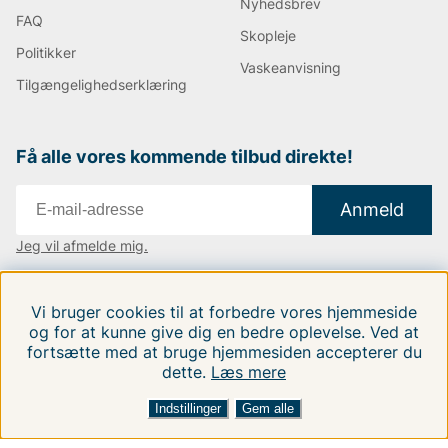
Nyhedsbrev
FAQ
Skopleje
Politikker
Vaskeanvisning
Tilgængelighedserklæring
Få alle vores kommende tilbud direkte!
Anmeld
Jeg vil afmelde mig.
Vi findes i:
Danmark
|
Finland
|
Sverige
Vi bruger cookies til at forbedre vores hjemmeside
Følg os på vores sociale medier.
og for at kunne give dig en bedre oplevelse. Ved at
fortsætte med at bruge hjemmesiden accepterer du
dette.
Læs mere
FILTRERA EFTER
SORTER EFTER:
Indstillinger
Gem alle