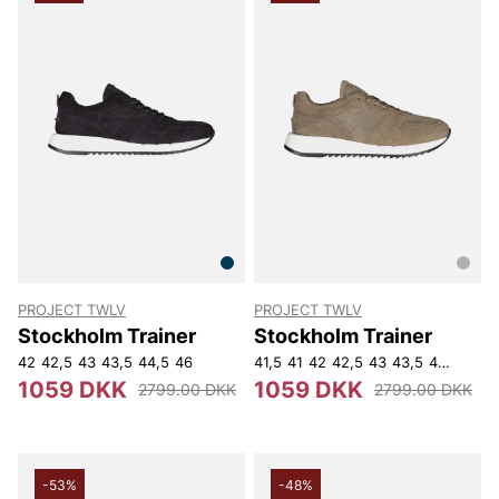
PROJECT TWLV
PROJECT TWLV
Stockholm Trainer
Stockholm Trainer
42
42,5
43
43,5
44,5
46
41,5
41
42
42,5
43
43,5
44,5
45
4
1059 DKK
1059 DKK
2799.00 DKK
2799.00 DKK
-53%
-48%