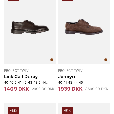
PROJECT TWLV
PROJECT TWLV
Link Calf Derby
Jermyn
40
40,5
41
42
43
43,5
44
44,5
45
40
45,5
41
43
46,5
44
46
45
1409 DKK
1939 DKK
2999.00 DKK
3699.00 DKK
-48%
-51%