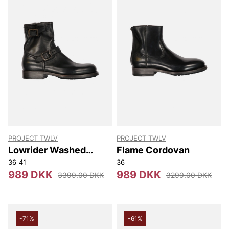
PROJECT TWLV
PROJECT TWLV
Lowrider Washed
Flame Cordovan
Leather
36
41
36
989 DKK
989 DKK
3399.00 DKK
3299.00 DKK
-71%
-61%