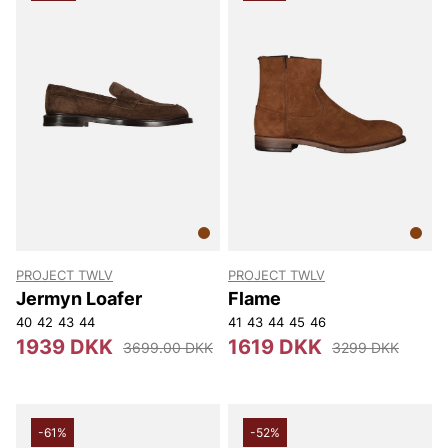
PROJECT TWLV
PROJECT TWLV
Jermyn Loafer
Flame
40
42
43
44
41
43
44
45
46
1939 DKK
1619 DKK
3699.00 DKK
3299 DKK
-61%
-52%