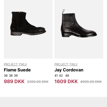
PROJECT TWLV
PROJECT TWLV
Flame Suede
Jay Cordovan
36
38
39
41
42
46
989 DKK
1609 DKK
3399.00 DKK
4099.00 DKK