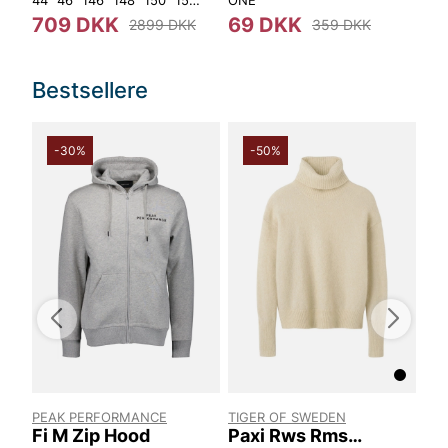
709 DKK
69 DKK
2
2899 DKK
359 DKK
Bestsellere
-30%
-50%
PEAK PERFORMANCE
TIGER OF SWEDEN
EN
0
Fi M Zip Hood
Paxi Rws Rms
La