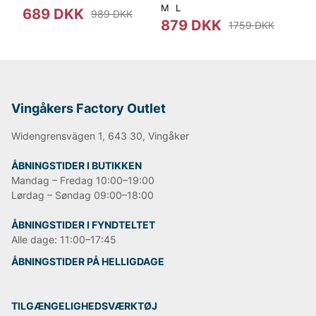
S00002 1CT
M
L
689 DKK
6
989 DKK
879 DKK
1759 DKK
Vingåkers Factory Outlet
Widengrensvägen 1, 643 30, Vingåker
ÅBNINGSTIDER I BUTIKKEN
Mandag – Fredag 10:00–19:00
Lørdag – Søndag 09:00–18:00
ÅBNINGSTIDER I FYNDTELTET
Alle dage: 11:00–17:45
ÅBNINGSTIDER PÅ HELLIGDAGE
TILGÆNGELIGHEDSVÆRKTØJ