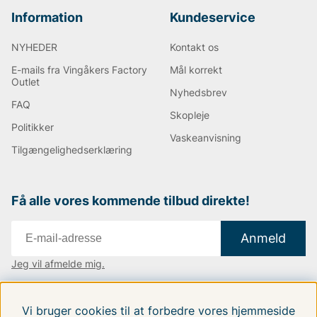
Information
Kundeservice
NYHEDER
Kontakt os
E-mails fra Vingåkers Factory
Mål korrekt
Outlet
Nyhedsbrev
FAQ
Skopleje
Politikker
Vaskeanvisning
Tilgængelighedserklæring
Få alle vores kommende tilbud direkte!
Anmeld
Jeg vil afmelde mig.
Vi findes i:
Danmark
|
Finland
|
Sverige
Vi bruger cookies til at forbedre vores hjemmeside