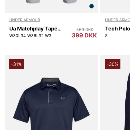
UNDER ARMOUR
UNDER ARM
Ua Matchplay Tapered Pant
Tech Pol
569 DKK
399 DKK
W30L34
W36L32
W38L32
S
-31%
-30%