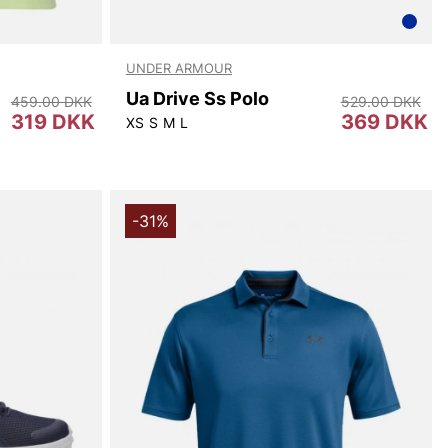
UNDER ARMOUR
Ua Drive Ss Polo
459.00 DKK
529.00 DKK
319 DKK
369 DKK
XS
S
M
L
-31%