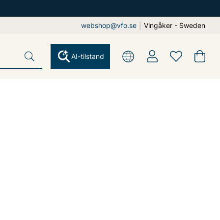
webshop@vfo.se
|
Vingåker - Sweden
AI-tilstand