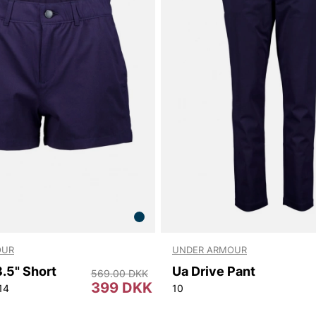
OUR
UNDER ARMOUR
3.5" Short
Ua Drive Pant
569.00 DKK
399 DKK
14
10