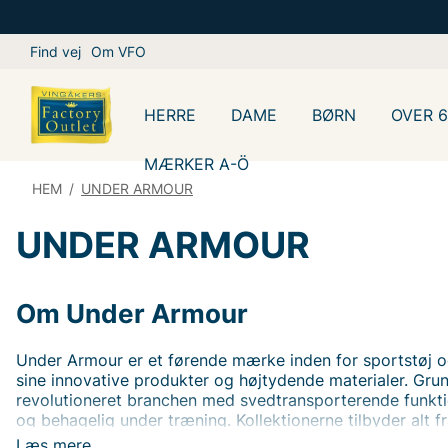
Find vej
Om VFO
HERRE
DAME
BØRN
OVER 
MÆRKER A-Ö
HEM
/
UNDER ARMOUR
UNDER ARMOUR
Om Under Armour
Under Armour er et førende mærke inden for sportstøj 
sine innovative produkter og højtydende materialer. Gru
revolutioneret branchen med svedtransporterende funktio
og behagelig under træning. Kollektionerne tilbyder alt 
træningssko til sportstrøjer og jakker, designet til at fo
Læs mere