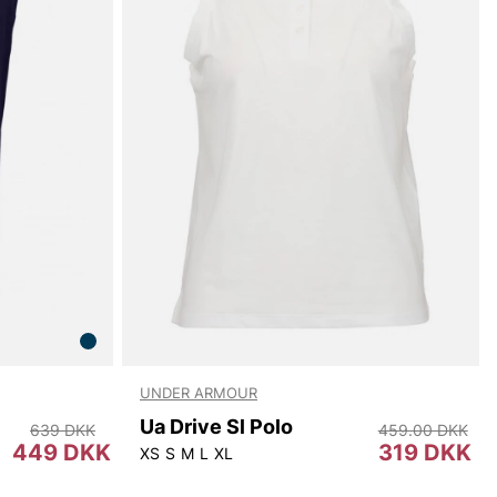
UNDER ARMOUR
Ua Drive Sl Polo
639 DKK
459.00 DKK
449 DKK
319 DKK
XS
S
M
L
XL