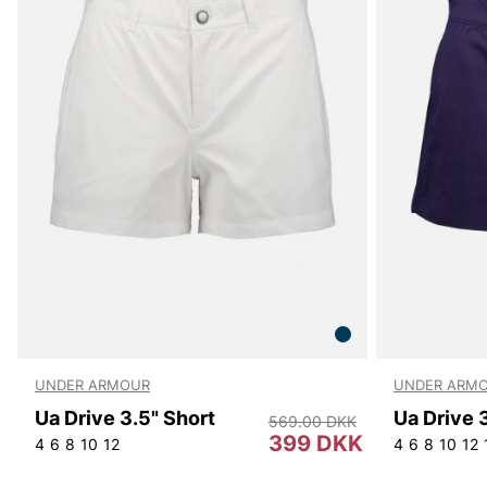
UNDER ARMOUR
UNDER ARM
Ua Drive 3.5" Short
Ua Drive 
569.00 DKK
399 DKK
4
6
8
10
12
4
6
8
10
12