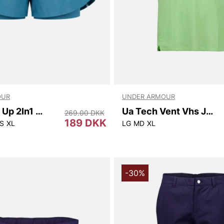
OUR
UNDER ARMOUR
Tech Play Up 2In1 Shorts
Ua Tech Vent Vhs Jacquard Ss
269.00 DKK
189 DKK
S
XL
LG
MD
XL
-30%