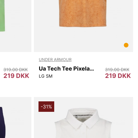
UNDER ARMOUR
Ua Tech Tee Pixelate
319.00 DKK
319.00 DKK
219 DKK
219 DKK
LG
SM
-31%