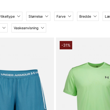
ktion kombinerer Under
Uanset om du træner i
øjt niveau, hjælper Under
rtikeltype
Størrelse
Farve
Bredde
Læ
Vaskeanvisning
-31%