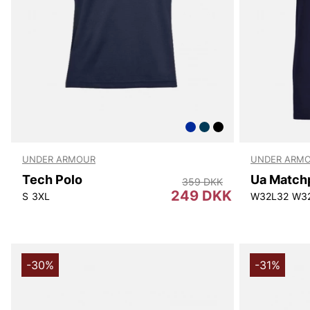
UNDER ARMOUR
UNDER ARM
Tech Polo
359 DKK
249 DKK
S
3XL
W32L32
W3
-30%
-31%