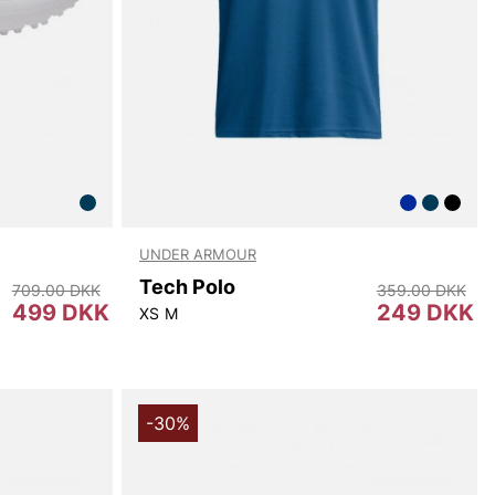
UNDER ARMOUR
Tech Polo
709.00 DKK
359.00 DKK
499 DKK
249 DKK
5
41
42
XS
M
-30%