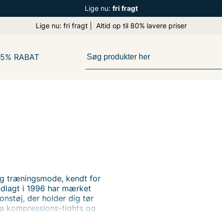
Lige nu:
fri fragt
Lige nu: fri fragt | Altid op til 80% lavere priser
65% RABAT
og træningsmode, kendt for
ndlagt i 1996 har mærket
nstøj, der holder dig tør
fra kompressions-tights og
rbedre din præstation uanset