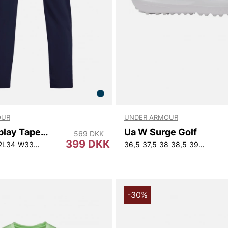
OUR
UNDER ARMOUR
Ua Matchplay Tapered Pant
Ua W Surge Golf
569 DKK
399 DKK
2L34
W33L32
36,5
37,5
38
38,5
39
40
40,
-30%