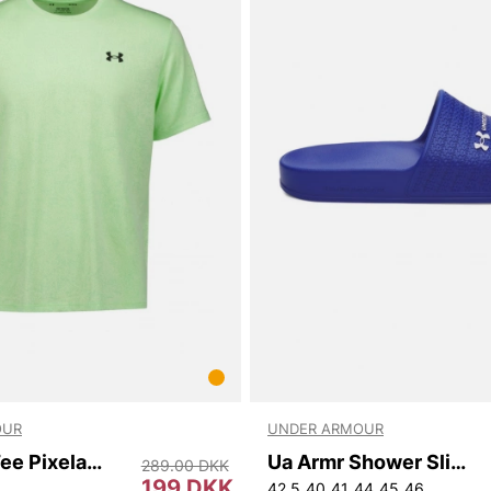
OUR
UNDER ARMOUR
Ua Tech Tee Pixelate
Ua Armr Shower Slide
289.00 DKK
199 DKK
42,5
40
41
44
45
46