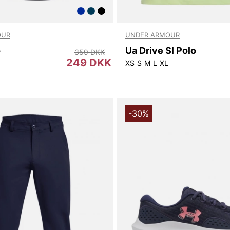
OUR
UNDER ARMOUR
o
Ua Drive Sl Polo
359 DKK
249 DKK
XS
S
M
L
XL
-30%