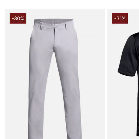
-30%
-31%