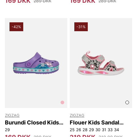
169 DKK
169 DKK
289 DKK
289 DKK
-42%
-31%
ZIGZAG
ZIGZAG
Burundi Closed Kids
Flouer Kids Sandal
Sandal W/lights
W/lights.
29
25
26
28
29
30
31
33
34