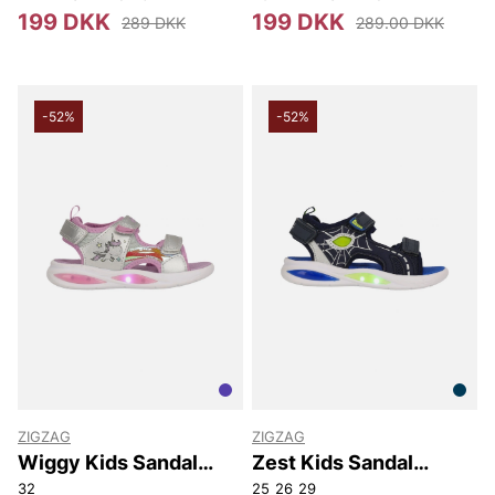
199 DKK
199 DKK
289 DKK
289.00 DKK
-52%
-52%
ZIGZAG
ZIGZAG
Wiggy Kids Sandal
Zest Kids Sandal
w/Lights
w/Lights
32
25
26
29