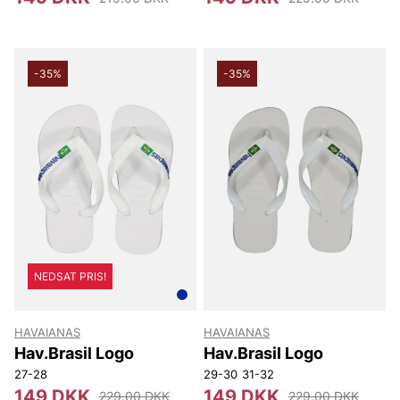
-35%
-35%
NEDSAT PRIS!
HAVAIANAS
HAVAIANAS
Hav.Brasil Logo
Hav.Brasil Logo
27-28
29-30
31-32
149 DKK
149 DKK
229.00 DKK
229.00 DKK