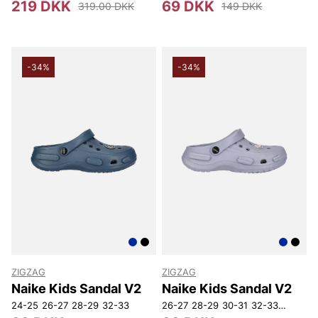
219 DKK
69 DKK
319.00 DKK
149 DKK
-34%
-34%
ZIGZAG
ZIGZAG
Naike Kids Sandal V2
Naike Kids Sandal V2
24-25
26-27
28-29
32-33
26-27
28-29
30-31
32-33
34-35