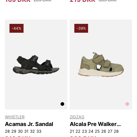
-44%
-39%
WHISTLER
ZIGZAG
Acamas Jr. Sandal
Alcala Pre Walker
Sandal
28
29
30
31
32
33
21
22
23
24
25
26
27
28