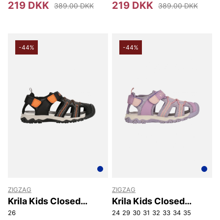
219 DKK
219 DKK
389.00 DKK
389.00 DKK
-44%
-44%
ZIGZAG
ZIGZAG
Krila Kids Closed
Krila Kids Closed
Sandal
Sandal
26
24
29
30
31
32
33
34
35