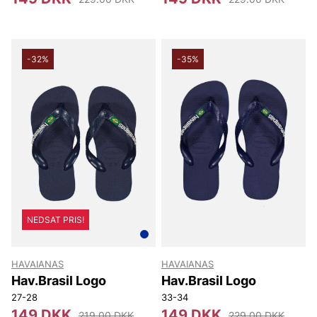
-32%
-35%
NEDSAT PRIS!
HAVAIANAS
HAVAIANAS
Hav.Brasil Logo
Hav.Brasil Logo
27-28
33-34
149 DKK
149 DKK
219.00 DKK
229.00 DKK