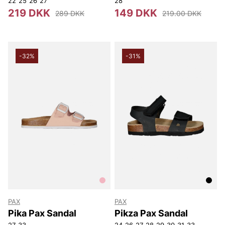
22
25
26
27
28
219 DKK
149 DKK
289 DKK
219.00 DKK
-32%
-31%
PAX
PAX
Pika Pax Sandal
Pikza Pax Sandal