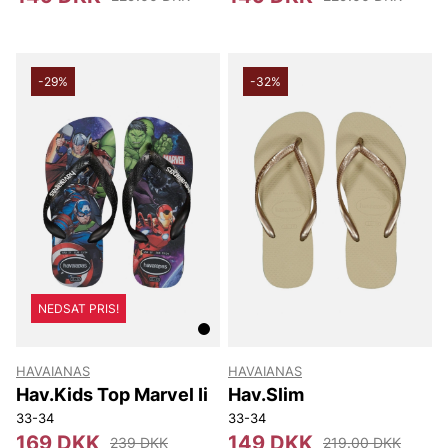
-29%
-32%
NEDSAT PRIS!
HAVAIANAS
HAVAIANAS
Hav.Kids Top Marvel Ii
Hav.Slim
33-34
33-34
169 DKK
149 DKK
239 DKK
219.00 DKK