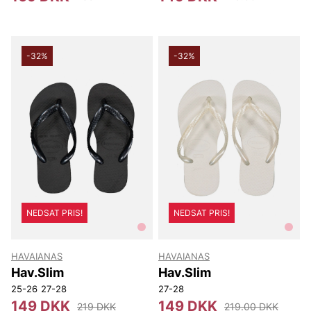
-32%
-32%
NEDSAT PRIS!
NEDSAT PRIS!
HAVAIANAS
HAVAIANAS
Hav.Slim
Hav.Slim
25-26
27-28
27-28
149 DKK
149 DKK
219 DKK
219.00 DKK