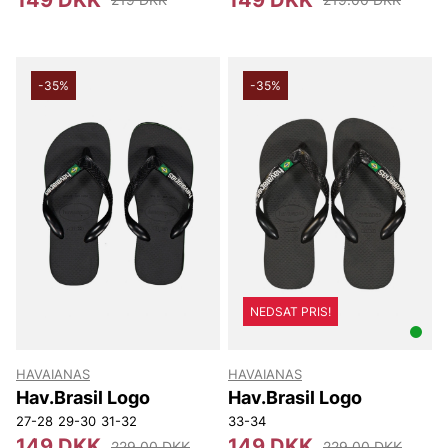
-35%
-35%
NEDSAT PRIS!
HAVAIANAS
HAVAIANAS
Hav.Brasil Logo
Hav.Brasil Logo
27-28
29-30
31-32
33-34
149 DKK
149 DKK
229.00 DKK
229.00 DKK