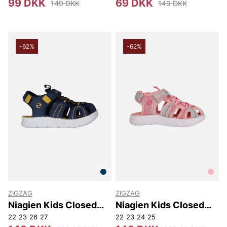
99 DKK
69 DKK
149 DKK
149 DKK
-62%
-62%
ZIGZAG
ZIGZAG
Niagien Kids Closed
Niagien Kids Closed
Sandal
Sandal.
22
23
26
27
22
23
24
25