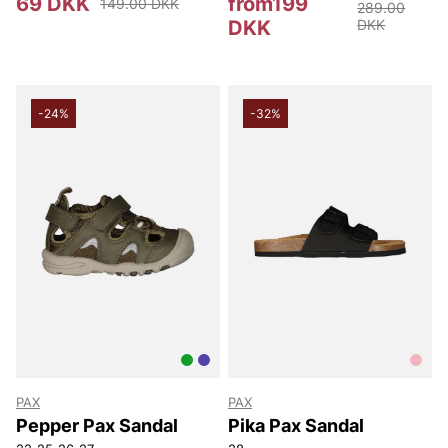
69 DKK
from199
149.00 DKK
289.00
DKK
DKK
-24%
-32%
PAX
PAX
Pepper Pax Sandal
Pika Pax Sandal