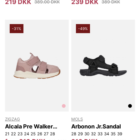
219 DKK
239 DKK
389.00 DKK
389 DKK
-31%
-49%
ZIGZAG
MOLS
Alcala Pre Walker
Arbonon Jr.Sandal
Sandal
21
22
23
24
25
26
27
28
28
29
30
32
33
34
35
39