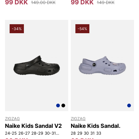
99 DKK
99 DKK
149.00 DKK
149 DKK
-34%
-54%
ZIGZAG
ZIGZAG
Naike Kids Sandal V2
Naike Kids Sandal.
24-25
26-27
28-29
30-31
32-33
34-35
28
29
30
31
33