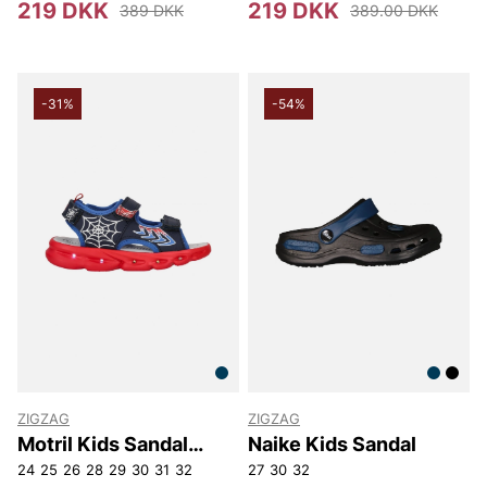
219 DKK
219 DKK
389 DKK
389.00 DKK
-31%
-54%
ZIGZAG
ZIGZAG
Motril Kids Sandal
Naike Kids Sandal
W/Lights
24
25
26
28
29
30
31
32
27
30
32