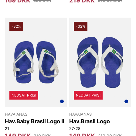
169 DKK
219 DKK
289 DKK
319.00 DKK
-32%
-32%
NEDSAT PRIS!
NEDSAT PRIS!
HAVAIANAS
HAVAIANAS
Hav.Baby Brasil Logo Ii
Hav.Brasil Logo
21
27-28
149 DKK
149 DKK
219 DKK
219.00 DKK