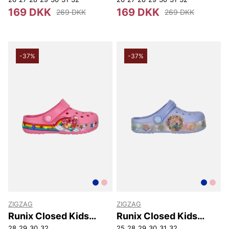
169 DKK
169 DKK
269 DKK
269 DKK
-37%
-37%
ZIGZAG
ZIGZAG
Runix Closed Kids
Runix Closed Kids
Sandal W/lights
Sandal W/lights
28
29
30
32
25
28
29
30
31
32