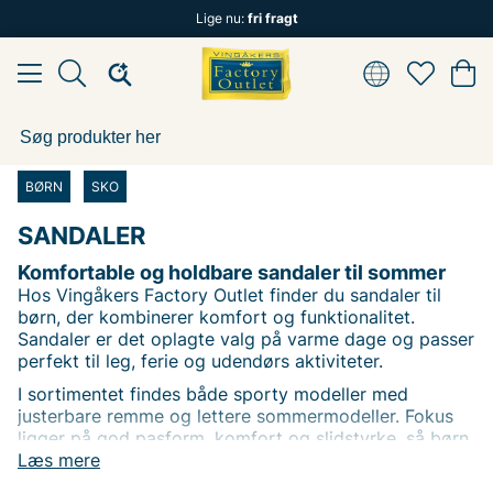
Lige nu:
fri fragt
BØRN
SKO
SANDALER
Komfortable og holdbare sandaler til sommer
Hos Vingåkers Factory Outlet finder du sandaler til
børn, der kombinerer komfort og funktionalitet.
Sandaler er det oplagte valg på varme dage og passer
perfekt til leg, ferie og udendørs aktiviteter.
I sortimentet findes både sporty modeller med
justerbare remme og lettere sommermodeller. Fokus
ligger på god pasform, komfort og slidstyrke, så børn
Læs mere
kan bevæge sig frit hele dagen.