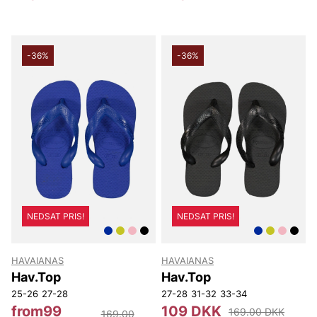
-36%
-36%
NEDSAT PRIS!
NEDSAT PRIS!
HAVAIANAS
HAVAIANAS
Hav.Top
Hav.Top
25-26
27-28
27-28
31-32
33-34
from99
109 DKK
169.00 DKK
169.00