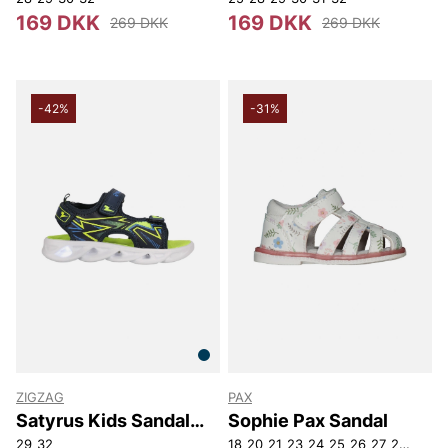
169 DKK
169 DKK
269 DKK
269 DKK
-42%
-31%
ZIGZAG
PAX
Satyrus Kids Sandal
Sophie Pax Sandal
W/Lights
29
32
18
20
21
23
24
25
26
27
28