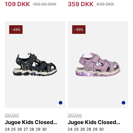
109 DKK
359 DKK
169.00 DKK
639 DKK
-49%
-49%
ZIGZAG
ZIGZAG
Jugoe Kids Closed
Jugoe Kids Closed
Sandal W/Lights
Sandal W/Lights
24
25
26
27
28
29
30
24
25
26
28
29
30