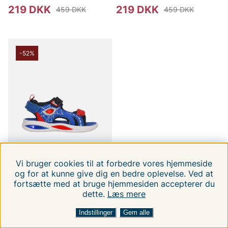
219 DKK
219 DKK
459 DKK
459 DKK
-52%
Vi bruger cookies til at forbedre vores hjemmeside
og for at kunne give dig en bedre oplevelse. Ved at
fortsætte med at bruge hjemmesiden accepterer du
dette.
Læs mere
FILTRERA EFTER
SORTER EFTER:
ZIGZAG
Zest Kids Sandal
Indstillinger
Gem alle
w/Lights
24
25
26
27
28
29
30