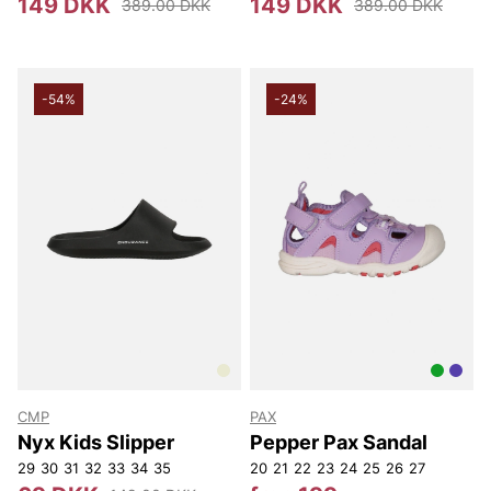
149 DKK
149 DKK
389.00 DKK
389.00 DKK
-54%
-24%
CMP
PAX
Nyx Kids Slipper
Pepper Pax Sandal
29
30
31
32
33
34
35
20
21
22
23
24
25
26
27