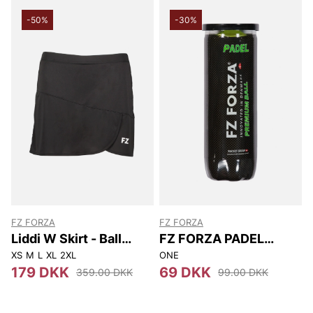
-50%
-30%
FZ FORZA
FZ FORZA
Liddi W Skirt - Ball
FZ FORZA PADEL
pocket
PREMIUM BALL
XS
M
L
XL
2XL
ONE
179 DKK
69 DKK
359.00 DKK
99.00 DKK