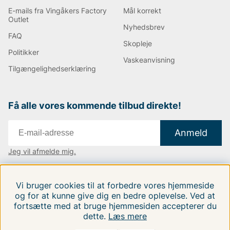
E-mails fra Vingåkers Factory
Mål korrekt
Outlet
Nyhedsbrev
FAQ
Skopleje
Politikker
Vaskeanvisning
Tilgængelighedserklæring
Få alle vores kommende tilbud direkte!
Anmeld
Jeg vil afmelde mig.
Vi findes i:
Danmark
|
Finland
|
Sverige
Vi bruger cookies til at forbedre vores hjemmeside
Følg os på vores sociale medier.
og for at kunne give dig en bedre oplevelse. Ved at
fortsætte med at bruge hjemmesiden accepterer du
dette.
Læs mere
FILTRERA EFTER
SORTER EFTER: