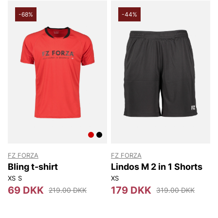
-68%
-44%
Lee
NN07
Björn Borg
Replay
Oscar Jacobson
FZ FORZA
FZ FORZA
Bling t-shirt
Lindos M 2 in 1 Shorts
XS
S
XS
69 DKK
179 DKK
219.00 DKK
319.00 DKK