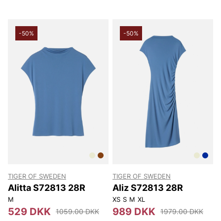
-50%
-50%
TIGER OF SWEDEN
TIGER OF SWEDEN
Alitta S72813 28R
Aliz S72813 28R
M
XS
S
M
XL
529 DKK
989 DKK
1059.00 DKK
1979.00 DKK