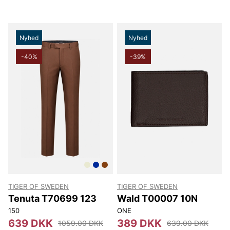
Nyhed
Nyhed
-40%
-39%
TIGER OF SWEDEN
TIGER OF SWEDEN
Tenuta T70699 123
Wald T00007 10N
150
ONE
639 DKK
389 DKK
1059.00 DKK
639.00 DKK