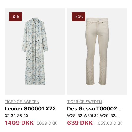
-51%
-40%
TIGER OF SWEDEN
TIGER OF SWEDEN
Leoner S00001 X72
Des Gesso T00002
D1E
32
34
36
40
W28L32
W30L32
W29L32
W30L34
1409 DKK
639 DKK
2899 DKK
1059.00 DKK