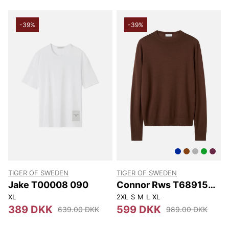
-39%
-39%
TIGER OF SWEDEN
TIGER OF SWEDEN
Jake T00008 090
Connor Rws T68915
113
XL
2XL
S
M
L
XL
389 DKK
599 DKK
639.00 DKK
989.00 DKK