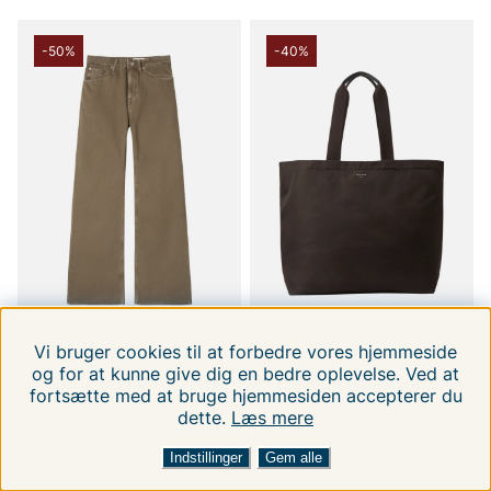
-50%
-40%
Vi bruger cookies til at forbedre vores hjemmeside
TIGER OF SWEDEN
TIGER OF SWEDEN
og for at kunne give dig en bedre oplevelse. Ved at
Kinne Bright S00009
Pera T00007 10N
fortsætte med at bruge hjemmesiden accepterer du
136
dette.
Læs mere
W29L30
ONE
FILTRERA EFTER
SORTER EFTER:
569 DKK
849 DKK
1129.00 DKK
1409.00 DKK
Indstillinger
Gem alle