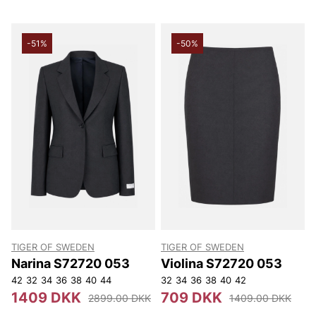
-51%
-50%
TIGER OF SWEDEN
TIGER OF SWEDEN
Narina S72720 053
Violina S72720 053
42
32
34
36
38
40
44
32
34
36
38
40
42
1409 DKK
709 DKK
2899.00 DKK
1409.00 DKK