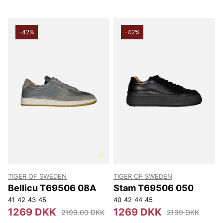
-42%
-42%
TIGER OF SWEDEN
TIGER OF SWEDEN
Bellicu T69506 08A
Stam T69506 050
41
42
43
45
40
42
44
45
1269 DKK
1269 DKK
2199.00 DKK
2199 DKK