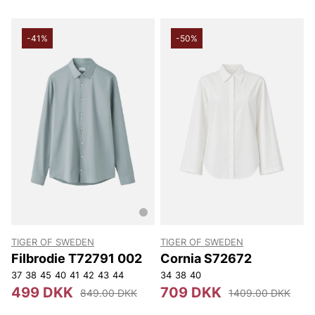
-41%
-50%
TIGER OF SWEDEN
TIGER OF SWEDEN
Filbrodie T72791 002
Cornia S72672
37
38
45
40
41
42
43
44
34
38
40
499 DKK
709 DKK
849.00 DKK
1409.00 DKK