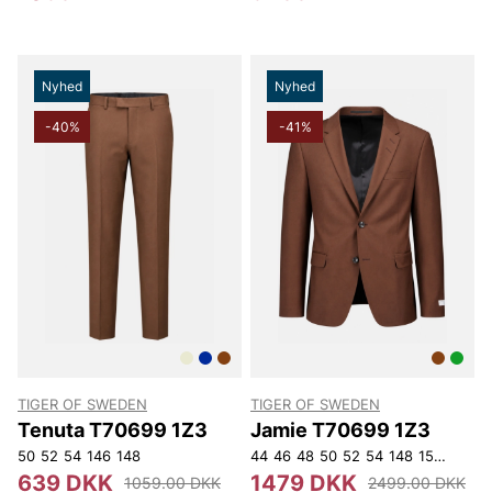
Nyhed
Nyhed
-40%
-41%
TIGER OF SWEDEN
TIGER OF SWEDEN
Tenuta T70699 1Z3
Jamie T70699 1Z3
50
52
54
146
148
44
46
48
50
52
54
148
150
152
639 DKK
1479 DKK
1059.00 DKK
2499.00 DKK