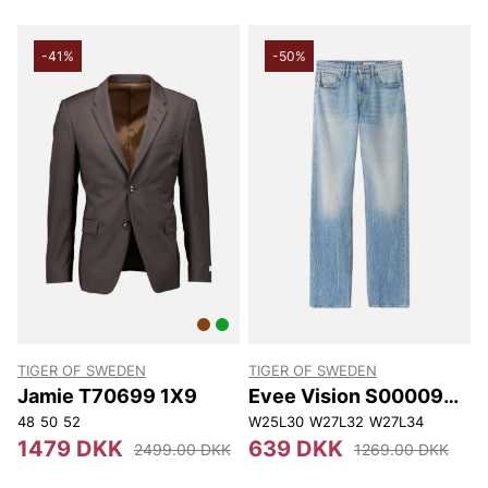
-41%
-50%
TIGER OF SWEDEN
TIGER OF SWEDEN
Jamie T70699 1X9
Evee Vision S00009
200
48
50
52
W25L30
W27L32
W27L34
1479 DKK
639 DKK
2499.00 DKK
1269.00 DKK