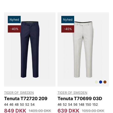
Nyhed
Nyhed
-40%
-40%
TIGER OF SWEDEN
TIGER OF SWEDEN
Tenuta T72720 209
Tenuta T70699 03D
44
46
48
50
52
54
46
52
54
56
148
150
152
849 DKK
639 DKK
1409.00 DKK
1059.00 DKK