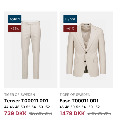
Nyhed
Nyhed
-42%
-41%
TIGER OF SWEDEN
TIGER OF SWEDEN
Tenser T00011 0D1
Ease T00011 0D1
44
46
48
50
52
54
150
152
46
48
50
52
54
150
152
739 DKK
1479 DKK
1269.00 DKK
2499.00 DKK