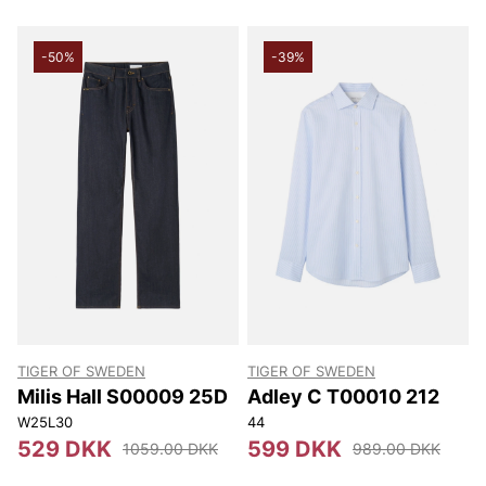
-50%
-39%
TIGER OF SWEDEN
TIGER OF SWEDEN
Milis Hall S00009 25D
Adley C T00010 212
W25L30
44
529 DKK
599 DKK
1059.00 DKK
989.00 DKK