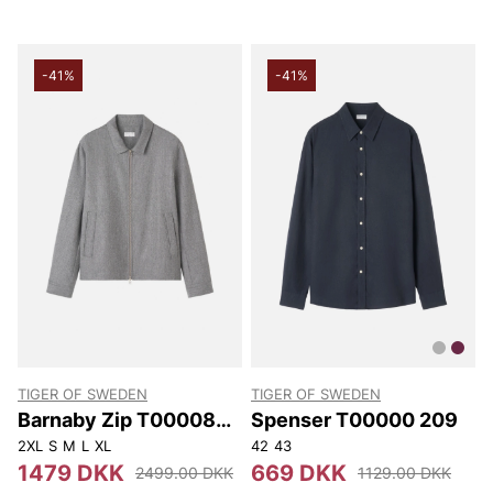
-41%
-41%
TIGER OF SWEDEN
TIGER OF SWEDEN
Barnaby Zip T00008
Spenser T00000 209
M08
2XL
S
M
L
XL
42
43
1479 DKK
669 DKK
2499.00 DKK
1129.00 DKK