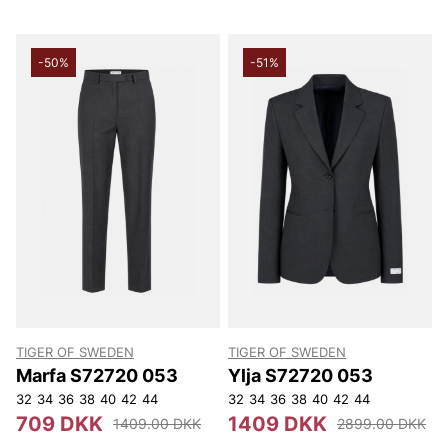
-50%
-51%
TIGER OF SWEDEN
TIGER OF SWEDEN
Marfa S72720 053
Ylja S72720 053
32
34
36
38
40
42
44
32
34
36
38
40
42
44
709 DKK
1409 DKK
1409.00 DKK
2899.00 DKK