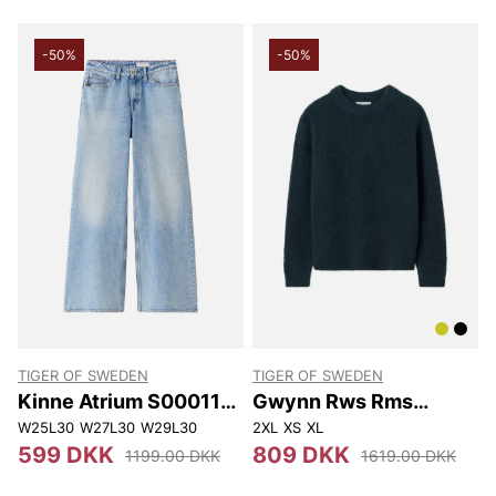
-50%
-50%
TIGER OF SWEDEN
TIGER OF SWEDEN
Kinne Atrium S00011
Gwynn Rws Rms
200
S00002 284
W25L30
W27L30
W29L30
2XL
XS
XL
599 DKK
809 DKK
1199.00 DKK
1619.00 DKK