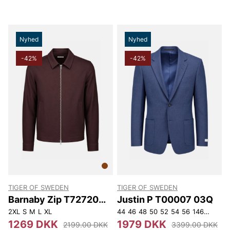
Nyhed
Nyhed
-42%
-42%
TIGER OF SWEDEN
TIGER OF SWEDEN
Barnaby Zip T72720
Justin P T00007 03Q
03H
2XL
S
M
L
XL
44
46
48
50
52
54
56
146
148
15
1269 DKK
1979 DKK
2199.00 DKK
3399.00 DKK