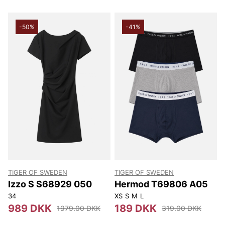
-50%
-41%
TIGER OF SWEDEN
TIGER OF SWEDEN
Izzo S S68929 050
Hermod T69806 A05
34
XS
S
M
L
989 DKK
189 DKK
1979.00 DKK
319.00 DKK