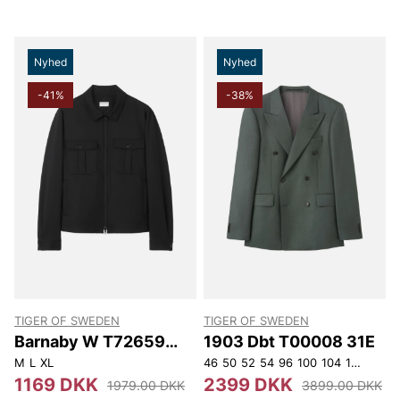
Nyhed
Nyhed
-41%
-38%
TIGER OF SWEDEN
TIGER OF SWEDEN
Barnaby W T72659
1903 Dbt T00008 31E
050
M
L
XL
46
50
52
54
96
100
104
108
1169 DKK
2399 DKK
1979.00 DKK
3899.00 DKK