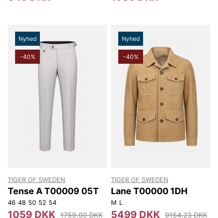
Nyhed
Nyhed
-40%
-40%
TIGER OF SWEDEN
TIGER OF SWEDEN
Tense A T00009 05T
Lane T00000 1DH
46
48
50
52
54
M
L
1059 DKK
5499 DKK
1759.00 DKK
9154.23 DKK