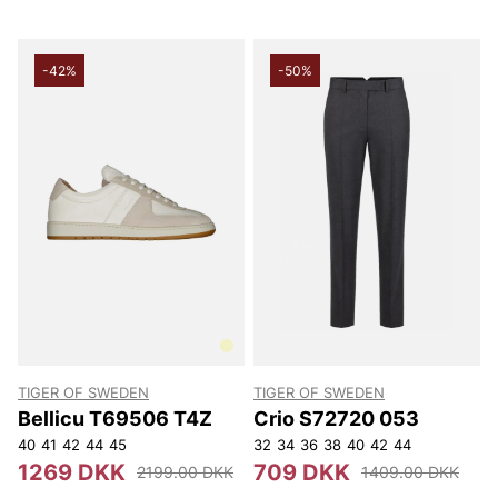
-42%
-50%
TIGER OF SWEDEN
TIGER OF SWEDEN
Bellicu T69506 T4Z
Crio S72720 053
40
41
42
44
45
32
34
36
38
40
42
44
1269 DKK
709 DKK
2199.00 DKK
1409.00 DKK