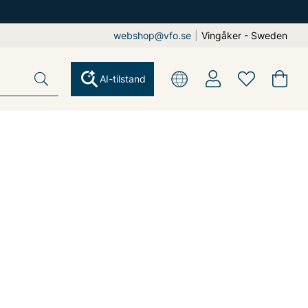
webshop@vfo.se
|
Vingåker - Sweden
AI-tilstand