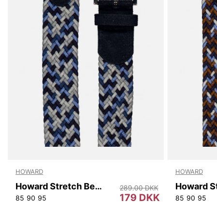
HOWARD
HOWARD
Howard Stretch Belt Marvin.
289.00 DKK
179 DKK
85
90
95
85
90
95