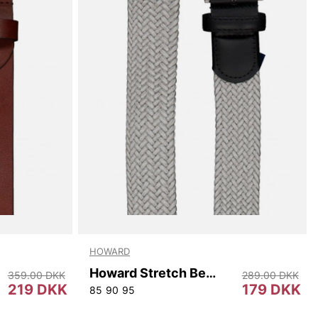
HOWARD
Howard Stretch Belt Marvin.
359.00 DKK
289.00 DKK
219 DKK
179 DKK
85
90
95