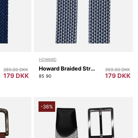
HOWARD
Howard Braided Stretch Belt
289.00 DKK
359.00 DKK
179 DKK
179 DKK
85
90
-38%