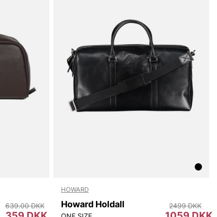
HOWARD
Howard Holdall
639.00 DKK
2499 DKK
359 DKK
1059 DKK
ONE SIZE