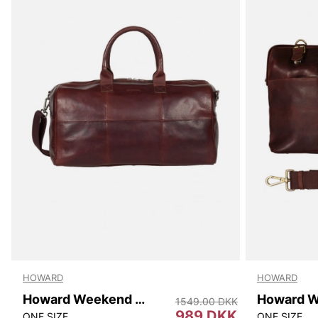
HOWARD
HOWARD
Howard Weekend Bag Sam
1549.00 DKK
989 DKK
ONE SIZE
ONE SIZE