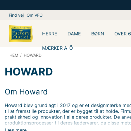
Find vej
Om VFO
HERRE
DAME
BØRN
OVER 
MÆRKER A-Ö
HEM
/
HOWARD
HOWARD
Om Howard
Howard blev grundlagt i 2017 og er et designmærke med 
til at fremstille produkter, der er bygget til at holde. Fir
praktiskhed og innovation i alle deres produkter. De an
produktionsprocesser til deres lædervarer, da disse met
kvalitetsniveau.
Læs mere