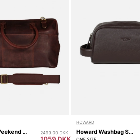
HOWARD
Howard Weekend Bag Ken
Howard Washbag Sam
2499.00 DKK
1059 DKK
ONE SIZE