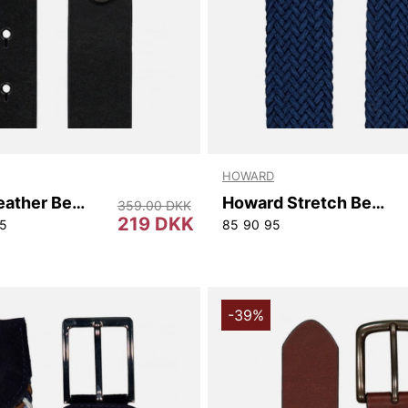
bidrage til retfærdige
kker til små familieejede
t de bedste komponenter
producenter, der deler
levetid og bæredygtighed.
ide*
HOWARD
let AB!
Howard Leather Belt Paul
Howard Stretch Belt Marvin.
359.00 DKK
219 DKK
5
85
90
95
-39%