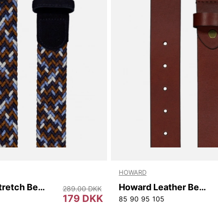
HOWARD
Howard Stretch Belt Marvin.
Howard Leather Belt Davies
289.00 DKK
179 DKK
85
90
95
105