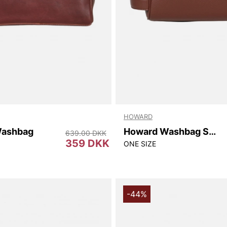
HOWARD
Washbag
Howard Washbag Sam
639.00 DKK
359 DKK
ONE SIZE
-44%