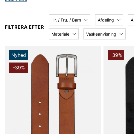
Howard er et modemærke for alle med en passion for læd
udvalg af lædertilbehør som tasker, bælter, handsker, 
lædervarer.
Hr. / Fru. / Barn
Afdeling
A
FILTRERA EFTER
Vil give tilbage
Materiale
Vaskeanvisning
Howard London vil hjælpe projekter, organisationer og 
Nyhed
-39%
del af sine indtægter for at støtte lokale projekter i pro
donerede de i 2019 rygsække til en organisation, der still
arbejdere i Indien. I Sverige støttede de Diabetesorgani
-39%
Foundation.
At kunne støtte forskellige organisationer er noget, s
fortsætte med at støtte, og de har flere aktiviteter planla
"Motivationen, vi får, når vi hjælper børn eller en anden o
magi; for mig er det en vigtig del af, hvorfor jeg gør det 
Holmström, adm. direktør i Howard London
Miljøpåvirkning og produktion
For Howard handler det om at føre løbende dialoger med