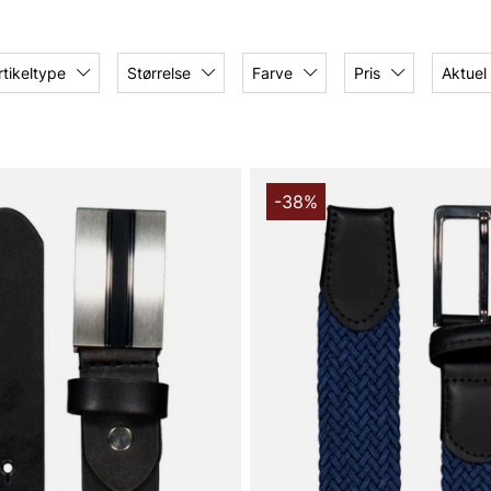
er – de tilbyder et bredt
lommebøger og andre små
rtikeltype
Størrelse
Farve
Pris
Aktuel
fonde og donerer derfor en
-38%
duktionslande. Blandt andet
er skolelektioner til børn af
sationen og World Childhood
om Howard London-mærket vil
gt til fremtiden.
rganisation, er bare ren
her." - Christopher
 leverandører for en