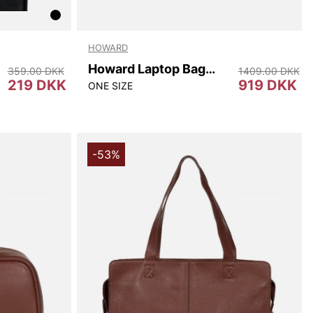
HOWARD
Howard Laptop Bag Sam
359.00 DKK
1409.00 DKK
219 DKK
919 DKK
ONE SIZE
-53%