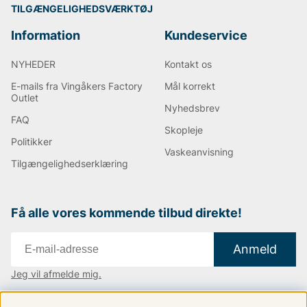
TILGÆNGELIGHEDSVÆRKTØJ
Information
Kundeservice
NYHEDER
Kontakt os
E-mails fra Vingåkers Factory
Mål korrekt
Outlet
Nyhedsbrev
FAQ
Skopleje
Politikker
Vaskeanvisning
Tilgængelighedserklæring
Få alle vores kommende tilbud direkte!
Anmeld
Jeg vil afmelde mig.
Vi findes i:
Danmark
|
Finland
|
Sverige