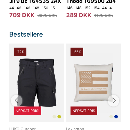
Jil 9 Bz T64535 2AX
Thodd T69500 284
Mö
44
46
146
148
150
152
92
146
96
100
148
104
152
108
154
44
46
48
ON
50
709 DKK
289 DKK
6
2899 DKK
1199 DKK
Bestsellere
-72%
-55%
NEDSAT PRIS!
NEDSAT PRIS
LUKO Outdoor
Lexington
LUK