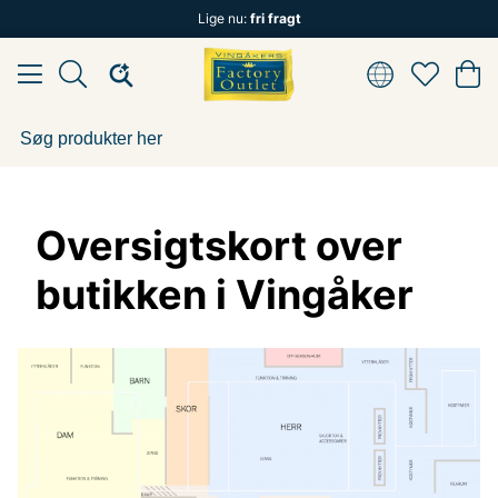
Lige nu:
fri fragt
Oversigtskort over
butikken i Vingåker