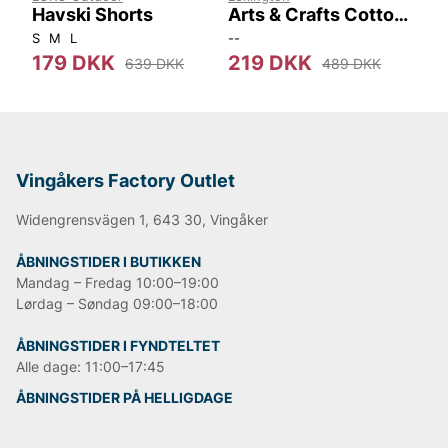
Havski Shorts
Arts & Crafts Cotton
Ha
Twill Pillow Cover
S
M
L
--
S
179 DKK
219 DKK
2
639 DKK
489 DKK
Vingåkers Factory Outlet
Widengrensvägen 1, 643 30, Vingåker
ÅBNINGSTIDER I BUTIKKEN
Mandag – Fredag 10:00–19:00
Lørdag – Søndag 09:00–18:00
ÅBNINGSTIDER I FYNDTELTET
Alle dage: 11:00–17:45
ÅBNINGSTIDER PÅ HELLIGDAGE