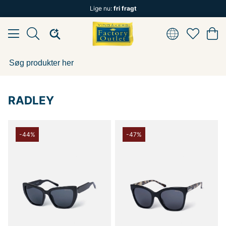
Lige nu:
fri fragt
RADLEY
-44%
-47%