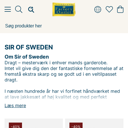
SIR OF SWEDEN
Om Sir of Sweden
Dragt – mesterværk i enhver mands garderobe.
Intet vil give dig den der fantastiske fornemmelse af at
fremstå ekstra skarp og se godt ud i en veltilpasset
dragt.
I næsten hundrede år har vi forfinet håndværket med
at lave jakkesæt af høj kvalitet og med perfekt
pasform. Ved at arbejde med stoffer fra nogle af
Læs mere
verdens bedste leverandører, såsom Loro Piana, Vitale
Barberis Canonico, Reda, Marling og Evans med flere,
vil vores jakkesæt ikke skuffe dig. Vi har jakkesæt til
alle anledninger, fra den daglige forretningsmand til
-40%
-40%