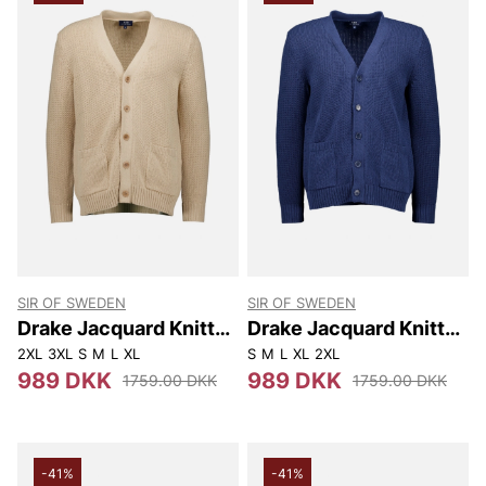
SIR OF SWEDEN
SIR OF SWEDEN
Drake Jacquard Knitted
Drake Jacquard Knitted
Cardigan
Cardigan
2XL
3XL
S
M
L
XL
S
M
L
XL
2XL
989 DKK
989 DKK
1759.00 DKK
1759.00 DKK
-41%
-41%