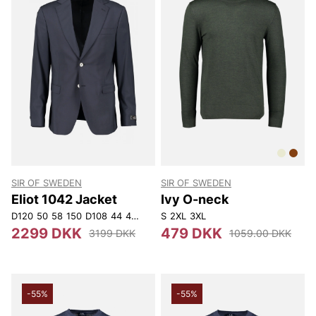
SIR OF SWEDEN
SIR OF SWEDEN
Eliot 1042 Jacket
Ivy O-neck
D120
50
58
150
D108
44
48
96
108
S
2XL
156
3XL
D116
52
54
116
148
D104
4
2299 DKK
479 DKK
3199 DKK
1059.00 DKK
-55%
-55%