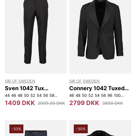
SIR OF SWEDEN
SIR OF SWEDEN
Sven 1042 Tux
Connery 1042 Tuxedo
Trousers
Jacket
44
46
48
50
52
54
56
58
96
100
46
104
48
108
50
112
52
116
54
56
148
96
150
100
152
104
154
10
1409 DKK
2799 DKK
2099.00 DKK
3899 DKK
-33%
-30%