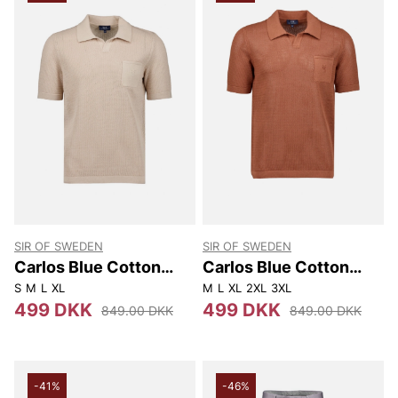
SIR OF SWEDEN
SIR OF SWEDEN
Carlos Blue Cotton
Carlos Blue Cotton
Linen Polo
Linen Polo
S
M
L
XL
M
L
XL
2XL
3XL
499 DKK
499 DKK
849.00 DKK
849.00 DKK
-41%
-46%