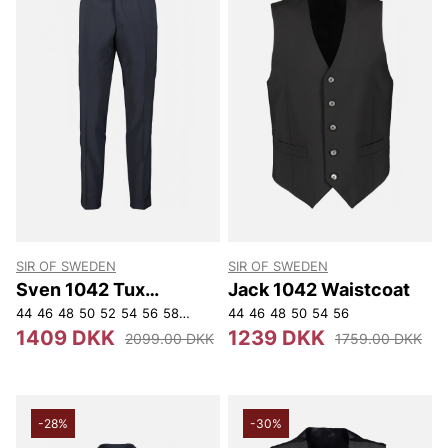
SIR OF SWEDEN
SIR OF SWEDEN
Sven 1042 Tux
Jack 1042 Waistcoat
Trousers
44
46
48
50
52
54
56
58
96
100
44
104
46
108
48
112
50
116
54
56
148
150
152
154
1409 DKK
1239 DKK
2099.00 DKK
1759.00 DKK
-28%
-30%