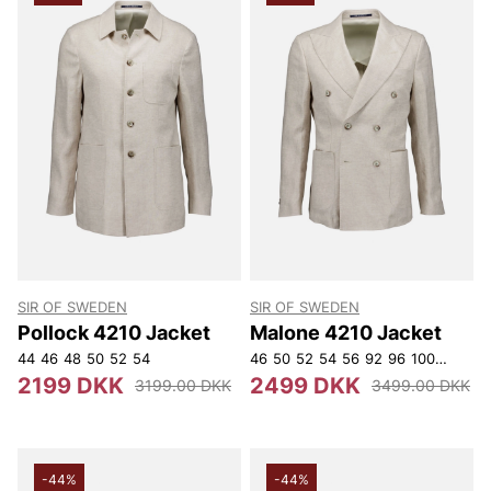
SIR OF SWEDEN
SIR OF SWEDEN
Pollock 4210 Jacket
Malone 4210 Jacket
44
46
48
50
52
54
46
50
52
54
56
92
96
100
104
10
2199 DKK
2499 DKK
3199.00 DKK
3499.00 DKK
-44%
-44%