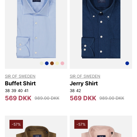
SIR OF SWEDEN
SIR OF SWEDEN
Buffet Shirt
Jerry Shirt
38
39
40
41
38
42
569 DKK
569 DKK
989.00 DKK
989.00 DKK
-57%
-57%