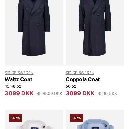
SIR OF SWEDEN
SIR OF SWEDEN
Waltz Coat
Coppola Coat
46
48
52
50
52
3099 DKK
3099 DKK
4299.00 DKK
4299 DKK
-42%
-42%