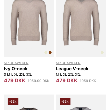
SIR OF SWEDEN
SIR OF SWEDEN
Ivy O-neck
League V-neck
S
M
L
XL
2XL
3XL
M
L
XL
2XL
3XL
479 DKK
479 DKK
1059.00 DKK
1059 DKK
-55%
-55%