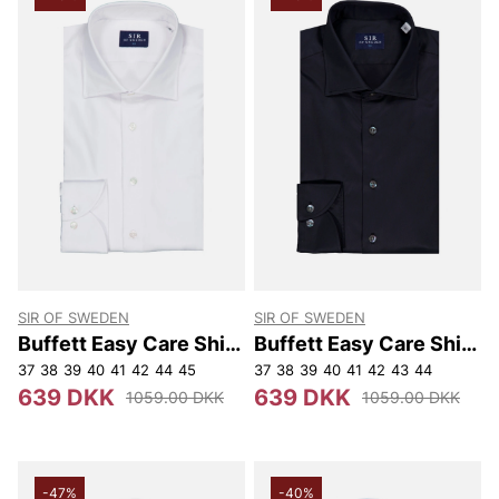
den dag, hvor du sandsynligvis vil se dit allerbedste
ud, din bryllupsdag. Eller hvis du bare vil være den
bedst klædte mand på arbejdet, til fester eller ved en
anden lejlighed. Opdag vores brede udvalg af
jakkesæt.
Andre populære mærker:
Lee
NN07
Björn Borg
Replay
Oscar Jacobson
SIR OF SWEDEN
SIR OF SWEDEN
Buffett Easy Care Shirt
Buffett Easy Care Shirt
W.Xtra-long Arm
W.Xtra-long Arm
37
38
39
40
41
42
44
45
37
38
39
40
41
42
43
44
639 DKK
639 DKK
1059.00 DKK
1059.00 DKK
-47%
-40%