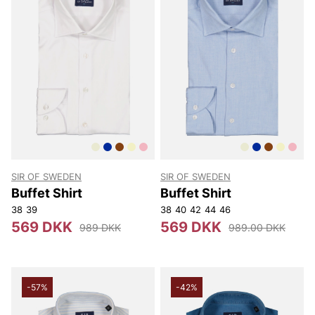
SIR OF SWEDEN
SIR OF SWEDEN
Buffet Shirt
Buffet Shirt
38
39
38
40
42
44
46
569 DKK
569 DKK
989 DKK
989.00 DKK
-57%
-42%