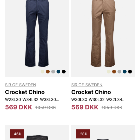
SIR OF SWEDEN
SIR OF SWEDEN
Crocket Chino
Crocket Chino
W28L30
W34L32
W38L30
W38L34
W30L30
W30L32
W30L32
W31L30
W32L34
W32L34
W33L30
W33L
569 DKK
569 DKK
1059 DKK
1059 DKK
-46%
-28%