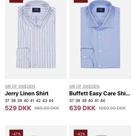
SIR OF SWEDEN
SIR OF SWEDEN
Jerry Linen Shirt
Buffett Easy Care Shirt
W.Xtra-long Arm
37
38
39
40
41
42
43
44
37
38
39
40
41
44
529 DKK
639 DKK
989.00 DKK
1059.00 DKK
-47%
-42%