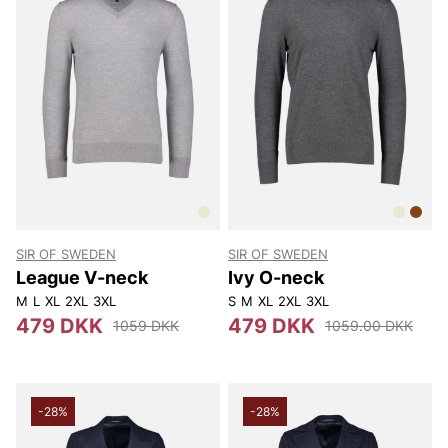
SIR OF SWEDEN
SIR OF SWEDEN
League V-neck
Ivy O-neck
M
L
XL
2XL
3XL
S
M
XL
2XL
3XL
479 DKK
479 DKK
1059 DKK
1059.00 DKK
-28%
-28%