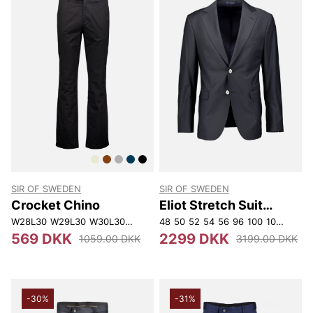
SIR OF SWEDEN
SIR OF SWEDEN
Crocket Chino
Eliot Stretch Suit
Jacket
W28L30
W29L30
W30L30
W31L30
48
W32L30
50
52
54
W33L30
56
96
W34L30
100
104
W36L
108
1
569 DKK
2299 DKK
1059.00 DKK
3199.00 DKK
-30%
-31%