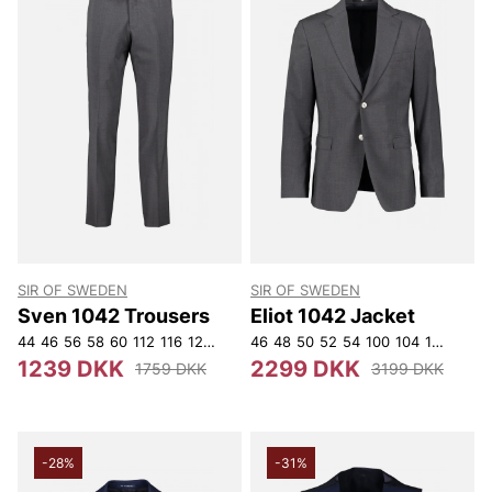
SIR OF SWEDEN
SIR OF SWEDEN
Sven 1042 Trousers
Eliot 1042 Jacket
44
46
56
58
60
112
116
120
156
D108
46
48
D112
50
52
D116
54
D120
100
104
108
112
1
1239 DKK
2299 DKK
1759 DKK
3199 DKK
-28%
-31%