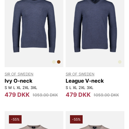
SIR OF SWEDEN
SIR OF SWEDEN
Ivy O-neck
League V-neck
S
M
L
XL
2XL
3XL
S
L
XL
2XL
3XL
479 DKK
479 DKK
1059.00 DKK
1059.00 DKK
-55%
-55%