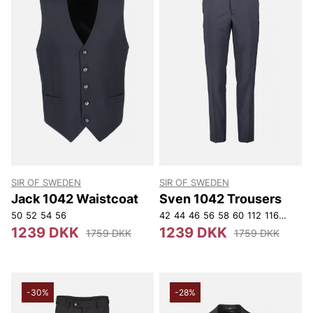
SIR OF SWEDEN
SIR OF SWEDEN
Jack 1042 Waistcoat
Sven 1042 Trousers
50
52
54
56
42
44
46
56
58
60
112
116
120
15
1239 DKK
1239 DKK
1759 DKK
1759 DKK
-30%
-28%