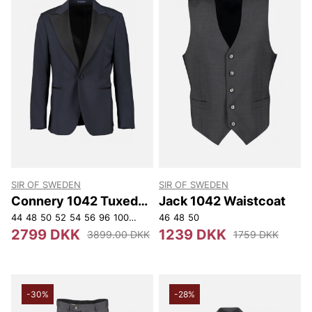
SIR OF SWEDEN
SIR OF SWEDEN
Connery 1042 Tuxedo
Jack 1042 Waistcoat
Jacket
44
48
50
52
54
56
96
100
104
108
46
112
48
148
50
150
152
154
46
2799 DKK
1239 DKK
3899.00 DKK
1759 DKK
-30%
-28%