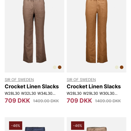
SIR OF SWEDEN
SIR OF SWEDEN
Crocket Linen Slacks
Crocket Linen Slacks
W28L30
W32L30
W34L30
W36L30
W28L30
W38L30
W29L30
W29L32
W30L30
W33L30
W31L30
W30L
709 DKK
709 DKK
1409.00 DKK
1409.00 DKK
-46%
-46%