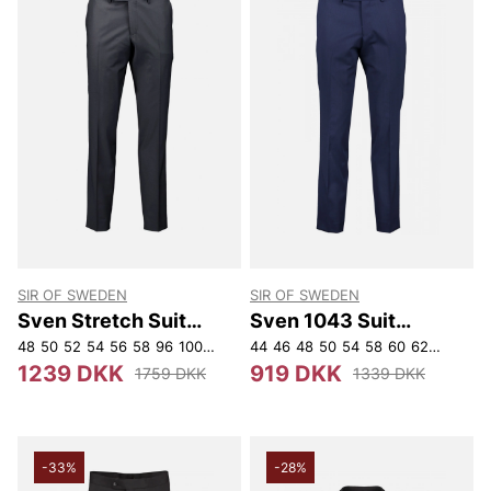
SIR OF SWEDEN
SIR OF SWEDEN
Sven Stretch Suit
Sven 1043 Suit
Trousers
Trousers
48
50
52
54
56
58
96
100
104
108
44
112
46
48
50
54
58
60
62
96
104
1239 DKK
919 DKK
1759 DKK
1339 DKK
-33%
-28%