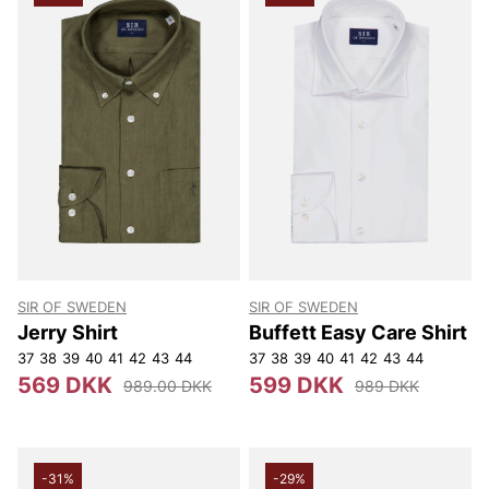
SIR OF SWEDEN
SIR OF SWEDEN
Jerry Shirt
Buffett Easy Care Shirt
37
38
39
40
41
42
43
44
37
38
39
40
41
42
43
44
569 DKK
599 DKK
989.00 DKK
989 DKK
-31%
-29%