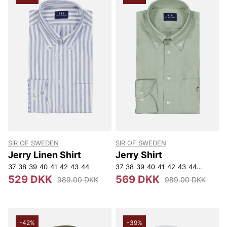
SIR OF SWEDEN
SIR OF SWEDEN
Jerry Linen Shirt
Jerry Shirt
37
38
39
40
41
42
43
44
37
38
39
40
41
42
43
44
45
529 DKK
569 DKK
989.00 DKK
989.00 DKK
-42%
-39%