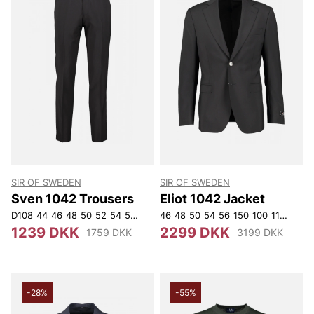
SIR OF SWEDEN
SIR OF SWEDEN
Sven 1042 Trousers
Eliot 1042 Jacket
D108
44
46
48
50
52
54
56
58
152
46
D120
48
50
96
54
116
56
D104
150
100
112
112
120
104
150
1
1239 DKK
2299 DKK
1759 DKK
3199 DKK
-28%
-55%