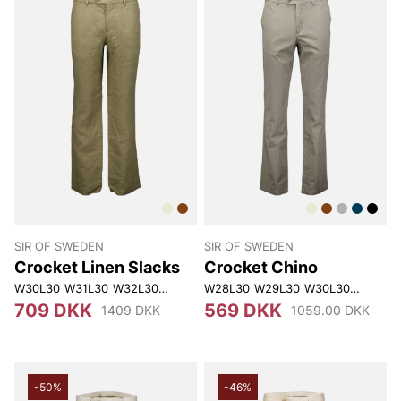
SIR OF SWEDEN
SIR OF SWEDEN
Crocket Linen Slacks
Crocket Chino
W30L30
W31L30
W32L30
W33L30
W28L30
W36L30
W29L30
W29L32
W30L30
W30L32
W31L30
W31L3
709 DKK
569 DKK
1409 DKK
1059.00 DKK
-50%
-46%