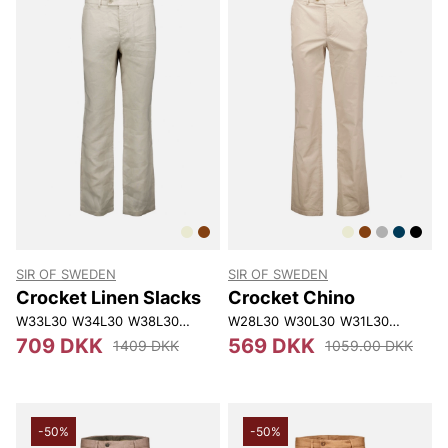
SIR OF SWEDEN
SIR OF SWEDEN
Crocket Linen Slacks
Crocket Chino
W33L30
W34L30
W38L30
W31L32
W28L30
W32L32
W30L30
W33L32
W31L30
W36L32
W32L30
W31L3
709 DKK
569 DKK
1409 DKK
1059.00 DKK
-50%
-50%