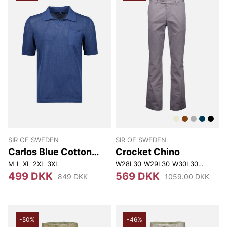
SIR OF SWEDEN
SIR OF SWEDEN
Carlos Blue Cotton
Crocket Chino
Linen Polo
M
L
XL
2XL
3XL
W28L30
W29L30
W30L30
W31L30
499 DKK
569 DKK
849 DKK
1059.00 DKK
-50%
-46%