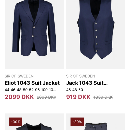
SIR OF SWEDEN
SIR OF SWEDEN
Eliot 1043 Suit Jacket
Jack 1043 Suit
Waistcoat
44
46
48
50
52
96
100
108
112
148
46
150
48
50
152
154
156
D104
D108
2099 DKK
919 DKK
2899 DKK
1339 DKK
-30%
-30%