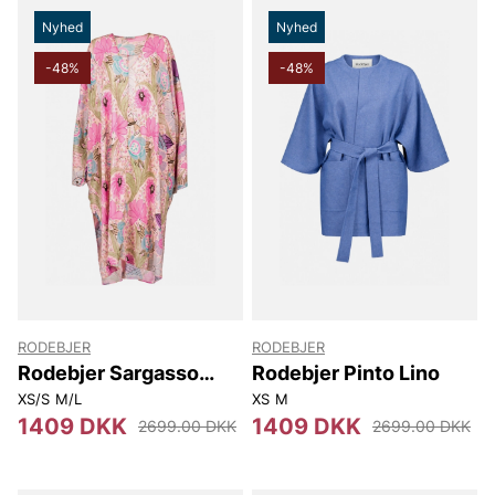
Nyhed
Nyhed
-48%
-48%
RODEBJER
RODEBJER
Rodebjer Sargasso
Rodebjer Pinto Lino
Ducharne
XS/S
M/L
XS
M
1409 DKK
1409 DKK
2699.00 DKK
2699.00 DKK