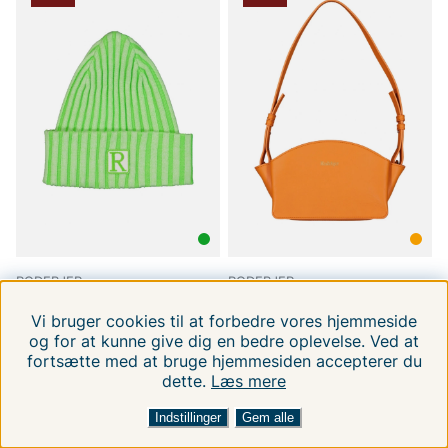
RODEBJER
RODEBJER
Rodebjer Thema
Rodebjer Haya
Vi bruger cookies til at forbedre vores hjemmeside
ONE SIZE
ONE SIZE
og for at kunne give dig en bedre oplevelse. Ved at
239 DKK
1539 DKK
559.00 DKK
3599.00 DKK
fortsætte med at bruge hjemmesiden accepterer du
dette.
Læs mere
FILTRERA EFTER
SORTER EFTER:
Indstillinger
Gem alle
-57%
-50%