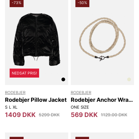
-73%
-50%
NEDSAT PRIS!
RODEBJER
RODEBJER
Rodebjer Pillow Jacket
Rodebjer Anchor Wrap
Belt
S
L
XL
ONE SIZE
1409 DKK
569 DKK
5299 DKK
1129.00 DKK