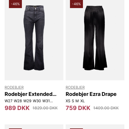
-46%
-46%
RODEBJER
RODEBJER
Rodebjer Extended
Rodebjer Ezra Drape
Flare
W27
W28
W29
W30
W31
W32
XS
S
M
XL
989 DKK
759 DKK
1829.00 DKK
1409.00 DKK