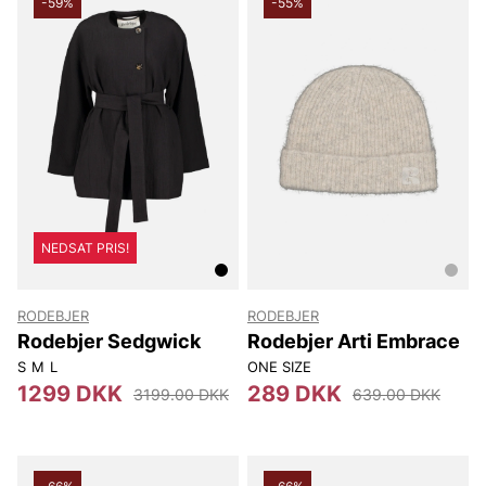
-59%
-55%
NEDSAT PRIS!
RODEBJER
RODEBJER
Rodebjer Sedgwick
Rodebjer Arti Embrace
S
M
L
ONE SIZE
1299 DKK
289 DKK
3199.00 DKK
639.00 DKK