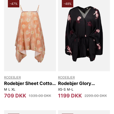
-47%
-48%
RODEBJER
RODEBJER
Rodebjer Sheet Cotton
Rodebjer Glory
Print
Bouquet Chine
M
L
XL
XS-S
M-L
709 DKK
1199 DKK
1339.00 DKK
2299.00 DKK