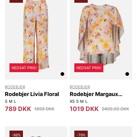
NEDSAT PRIS!
NEDSAT PRIS!
RODEBJER
RODEBJER
Rodebjer Livia Floral
Rodebjer Margaux
Floral
S
M
L
XS
S
M
L
789 DKK
1019 DKK
1899 DKK
2499.00 DKK
-66%
-79%