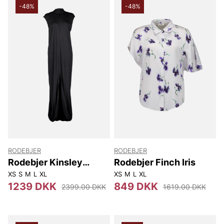
-48%
-48%
RODEBJER
RODEBJER
Rodebjer Kinsley
Rodebjer Finch Iris
Jersey
XS
S
M
L
XL
XS
M
L
XL
1239 DKK
849 DKK
2399.00 DKK
1619.00 DKK