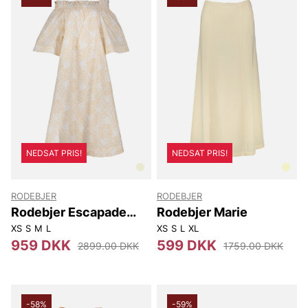
NEDSAT PRIS!
NEDSAT PRIS!
RODEBJER
RODEBJER
Rodebjer Escapade
Rodebjer Marie
Cotton
XS
S
M
L
XS
S
L
XL
959 DKK
599 DKK
2899.00 DKK
1759.00 DKK
-58%
-59%