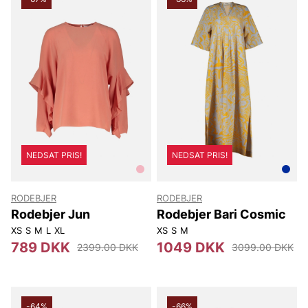
NEDSAT PRIS!
NEDSAT PRIS!
RODEBJER
RODEBJER
Rodebjer Jun
Rodebjer Bari Cosmic
XS
S
M
L
XL
XS
S
M
789 DKK
1049 DKK
2399.00 DKK
3099.00 DKK
-64%
-66%