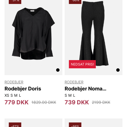
NEDSAT PRIS!
RODEBJER
RODEBJER
Rodebjer Doris
Rodebjer Noma
Jacquard
XS
S
M
L
S
M
L
779 DKK
739 DKK
1829.00 DKK
2199 DKK
-67%
-66%