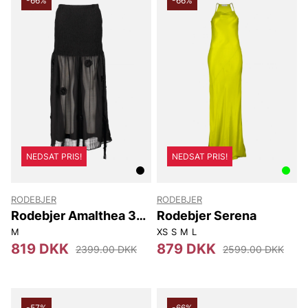
-66%
-66%
NEDSAT PRIS!
NEDSAT PRIS!
RODEBJER
RODEBJER
Rodebjer Amalthea 3D
Rodebjer Serena
Floral
M
XS
S
M
L
819 DKK
879 DKK
2399.00 DKK
2599.00 DKK
-57%
-66%