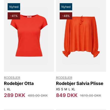
Nyhed
Nyhed
-41%
-48%
RODEBJER
RODEBJER
Rodebjer Otta
Rodebjer Salvia Plisse
L
XL
XS
S
M
L
XL
289 DKK
849 DKK
489.00 DKK
1619.00 DKK