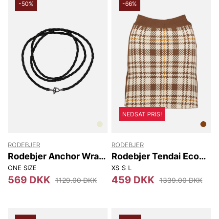
-50%
-66%
NEDSAT PRIS!
RODEBJER
RODEBJER
Rodebjer Anchor Wrap
Rodebjer Tendai Eco
Belt
Check
ONE SIZE
XS
S
L
569 DKK
459 DKK
1129.00 DKK
1339.00 DKK