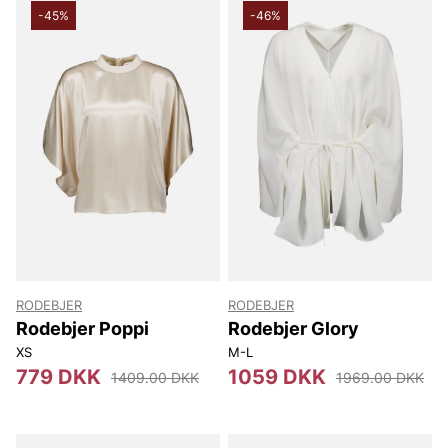
-45%
-46%
RODEBJER
RODEBJER
Rodebjer Poppi
Rodebjer Glory
XS
M-L
779 DKK
1059 DKK
1409.00 DKK
1969.00 DKK