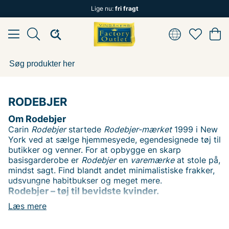
Lige nu:
fri fragt
RODEBJER
Om Rodebjer
Carin
Rodebjer
startede
Rodebjer-mærket
1999 i New
York ved at sælge hjemmesyede, egendesignede tøj til
butikker og venner.
For at opbygge en skarp
basisgarderobe er
Rodebjer
en
varemærke
at stole på,
mindst sagt. Find blandt andet minimalistiske frakker,
udsvungne habitbukser og meget mere.
Rodebjer – tøj til bevidste kvinder.
På Vingåkers Factory Outlet finder du Rodebjer-plagg
Læs mere
til fantastiske priser. Med fokus på både komfort og
æstetik skaber Rodebjer tøj, der passer til den