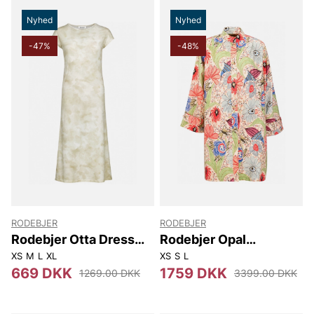
Nyhed
Nyhed
-47%
-48%
RODEBJER
RODEBJER
Rodebjer Otta Dress
Rodebjer Opal
Clouds
Ducharne
XS
M
L
XL
XS
S
L
669 DKK
1759 DKK
1269.00 DKK
3399.00 DKK