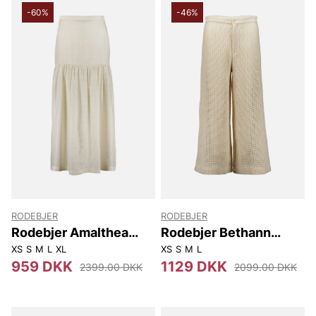
-60%
-46%
RODEBJER
RODEBJER
Rodebjer Amalthea
Rodebjer Bethann
Brush
Cotton
XS
S
M
L
XL
XS
S
M
L
959 DKK
1129 DKK
2399.00 DKK
2099.00 DKK