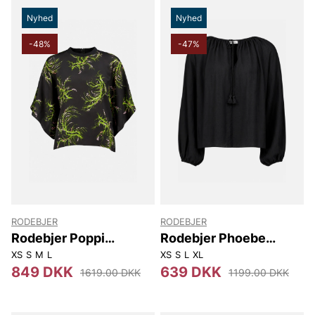
Nyhed
Nyhed
-48%
-47%
RODEBJER
RODEBJER
Rodebjer Poppi
Rodebjer Phoebe
Seaweed
Monalisa
XS
S
M
L
XS
S
L
XL
849 DKK
639 DKK
1619.00 DKK
1199.00 DKK