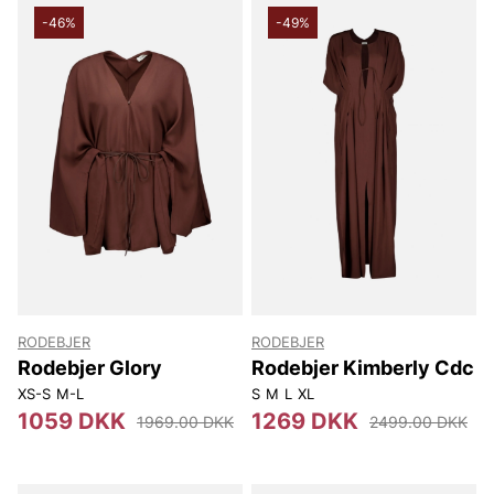
-46%
-49%
RODEBJER
RODEBJER
Rodebjer Glory
Rodebjer Kimberly Cdc
XS-S
M-L
S
M
L
XL
1059 DKK
1269 DKK
1969.00 DKK
2499.00 DKK