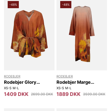
-48%
-48%
RODEBJER
RODEBJER
Rodebjer Glory
Rodebjer Marge
Meadow
Meadow
XS-S
M-L
XS-S
M-L
1409 DKK
1889 DKK
2699.00 DKK
3599.00 DKK