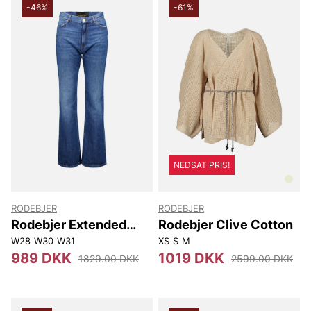
-46%
-61%
NEDSAT PRIS!
RODEBJER
RODEBJER
Rodebjer Extended
Rodebjer Clive Cotton
Flare
W28
W30
W31
XS
S
M
989 DKK
1019 DKK
1829.00 DKK
2599.00 DKK