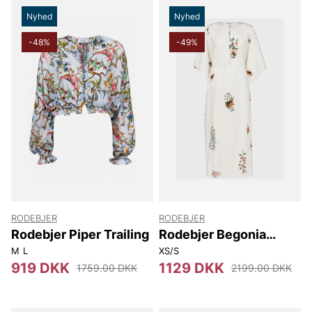
Nyhed
Nyhed
-48%
-49%
RODEBJER
RODEBJER
Rodebjer Piper Trailing
Rodebjer Begonia
Duchess
M
L
XS/S
919 DKK
1129 DKK
1759.00 DKK
2199.00 DKK