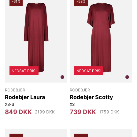
-61%
-58%
NEDSAT PRIS!
NEDSAT PRIS!
RODEBJER
RODEBJER
Rodebjer Laura
Rodebjer Scotty
XS-S
XS
849 DKK
739 DKK
2199 DKK
1759 DKK