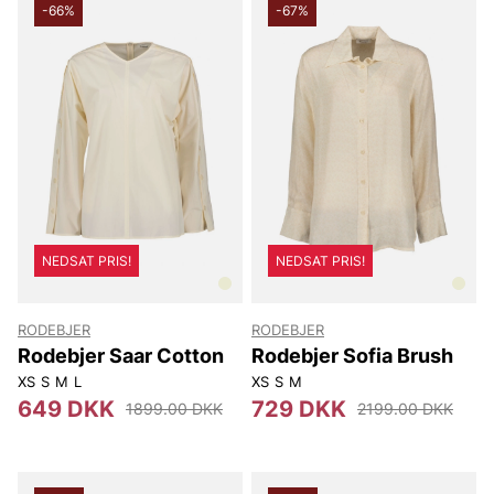
-66%
-67%
NEDSAT PRIS!
NEDSAT PRIS!
RODEBJER
RODEBJER
Rodebjer Saar Cotton
Rodebjer Sofia Brush
XS
S
M
L
XS
S
M
649 DKK
729 DKK
1899.00 DKK
2199.00 DKK