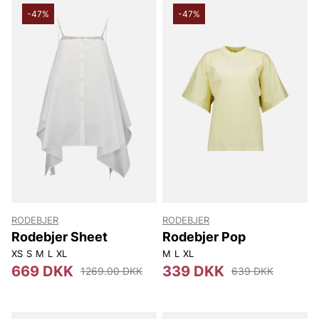
-47%
-47%
RODEBJER
RODEBJER
Rodebjer Sheet
Rodebjer Pop
XS
S
M
L
XL
M
L
XL
669 DKK
339 DKK
1269.00 DKK
639 DKK