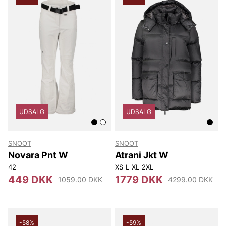
UDSALG
UDSALG
SNOOT
SNOOT
Novara Pnt W
Atrani Jkt W
42
XS
L
XL
2XL
449 DKK
1779 DKK
1059.00 DKK
4299.00 DKK
-58%
-59%