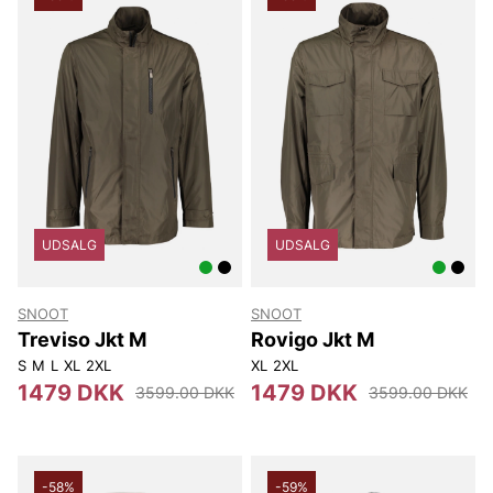
giver både stil og funktionalitet!
UDSALG
UDSALG
SNOOT
SNOOT
Treviso Jkt M
Rovigo Jkt M
S
M
L
XL
2XL
XL
2XL
1479 DKK
1479 DKK
3599.00 DKK
3599.00 DKK
-58%
-59%