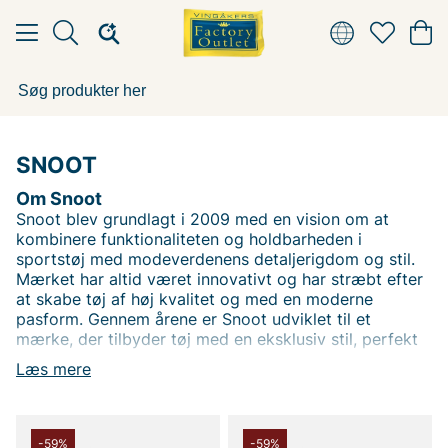
SNOOT
Om Snoot
Snoot blev grundlagt i 2009 med en vision om at
kombinere funktionaliteten og holdbarheden i
sportstøj med modeverdenens detaljerigdom og stil.
Mærket har altid været innovativt og har stræbt efter
at skabe tøj af høj kvalitet og med en moderne
pasform. Gennem årene er Snoot udviklet til et
mærke, der tilbyder tøj med en eksklusiv stil, perfekt
for den, der søger funktionelt tøj uden at gå på
Læs mere
kompromis med designet. Deres filosofi bygger på at
skabe tidløse, alsidige og innovative produkter.
Hos Vingåkers Factory Outlet finder du Snoot-tøj til
fantastiske outletpriser. Find sportstøj og modetøj, der
-59%
-59%