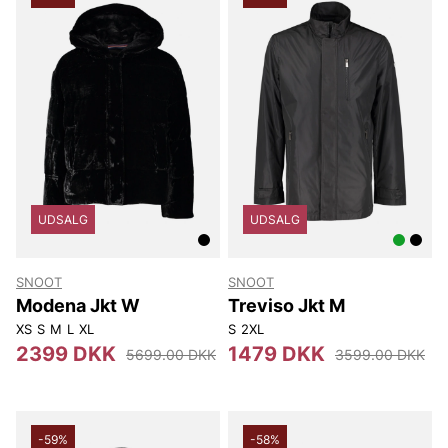
UDSALG
UDSALG
SNOOT
SNOOT
Modena Jkt W
Treviso Jkt M
XS
S
M
L
XL
S
2XL
2399 DKK
1479 DKK
5699.00 DKK
3599.00 DKK
-59%
-58%