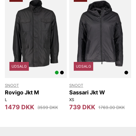
UDSALG
UDSALG
SNOOT
SNOOT
Rovigo Jkt M
Sassari Jkt W
L
XS
1479 DKK
739 DKK
3599 DKK
1769.00 DKK