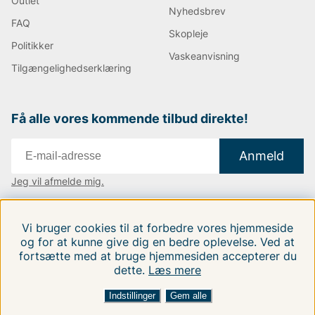
Outlet
Nyhedsbrev
FAQ
Skopleje
Politikker
Vaskeanvisning
Tilgængelighedserklæring
Få alle vores kommende tilbud direkte!
Anmeld
Jeg vil afmelde mig.
Vi findes i:
Danmark
|
Finland
|
Sverige
Vi bruger cookies til at forbedre vores hjemmeside
Følg os på vores sociale medier.
og for at kunne give dig en bedre oplevelse. Ved at
fortsætte med at bruge hjemmesiden accepterer du
dette.
Læs mere
FILTRERA EFTER
SORTER EFTER:
Indstillinger
Gem alle