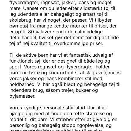
flyverdragter, regnsæt, jakker, jeans og meget
mere. Uanset om du leder efter slidstærkt tøj til
leg udendørs eller behageligt og smart tøj til
skolebrug, har vi noget, der passer. Vi tilbyder
børnetøj fra mange kendte mærker til priser, der
er op til 80 % lavere end i den almindelige
detailhandel, hvilket gør det nemt for dig at finde
tøj af høj kvalitet til overkommelige priser.
Til de aktive børn har vi et fantastisk udvalg af
funktionelt tøj, der er designet til både leg og
sport. Vores regnsæt og flyverdragter holder
børnene tørre og komfortable i al slags vejr, mens
vores jakker og jeans kombinerer stil med
holdbarhed. Vi har også blødt og behageligt tøj til
indendørs brug, såsom trøjer, bukser og
pyjamasser.
Vores kyndige personale står altid klar til at
hjælpe dig med at finde den rette størrelse og
model til dit barn. Vi stræber efter at give dig en
personlig og behagelig shoppingoplevelse, og
vores medarbejdere er altid klar til at give