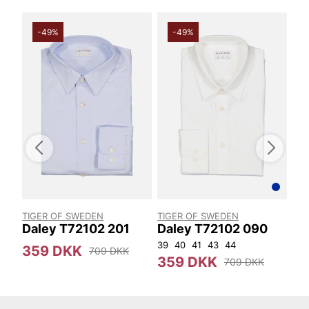
-49%
-49%
TIGER OF SWEDEN
TIGER OF SWEDEN
TIG
Daley T72102 201
Daley T72102 090
Th
39
40
41
43
44
146
359 DKK
709 DKK
359 DKK
2
709 DKK