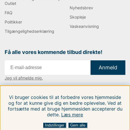
Outlet
Nyhedsbrev
FAQ
Skopleje
Politikker
Vaskeanvisning
Tilgængelighedserklæring
Få alle vores kommende tilbud direkte!
Anmeld
Jeg vil afmelde mig.
Vi findes i:
Danmark
|
Finland
|
Sverige
Vi bruger cookies til at forbedre vores hjemmeside
Følg os på vores sociale medier.
og for at kunne give dig en bedre oplevelse. Ved at
fortsætte med at bruge hjemmesiden accepterer du
dette.
Læs mere
Indstillinger
Gem alle