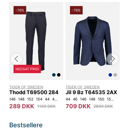
-76%
-76%
NEDSAT PRIS!
TIGER OF SWEDEN
TIGER OF SWEDEN
LA
Thodd T69500 284
Jil 9 Bz T64535 2AX
Mö
146
148
152
154
44
46
48
44
50
46
52
146
54
56
148
92
150
104
152
92
ON
96
289 DKK
709 DKK
6
1199 DKK
2899 DKK
Bestsellere