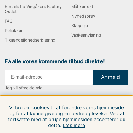
E-mails fra Vingåkers Factory
Mål korrekt
Outlet
Nyhedsbrev
FAQ
Skopleje
Politikker
Vaskeanvisning
Tilgængelighedserklæring
Få alle vores kommende tilbud direkte!
Anmeld
Jeg vil afmelde mig.
Vi findes i:
Danmark
|
Finland
|
Sverige
Vi bruger cookies til at forbedre vores hjemmeside
Følg os på vores sociale medier.
og for at kunne give dig en bedre oplevelse. Ved at
fortsætte med at bruge hjemmesiden accepterer du
dette.
Læs mere
FILTRERA EFTER
SORTER EFTER: