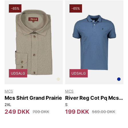
du står over for.
-65%
-65%
UDSALG
UDSALG
MCS
MCS
Mcs Shirt Grand Prairie
River Reg Cot Pq Mcs
M Polo
2XL
S
249 DKK
199 DKK
709 DKK
569.00 DKK