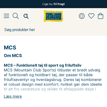
Lige nu:
fri fragt
MCS
Om MCS
MCS – Funktionelt tøj til sport og friluftsliv
MCS (Mountain Club Sports) tilbyder et bredt udvalg
af funktionelt og holdbart tøj, der passer til både
friluftseventyr og hverdagsbrug. Deres tøj kombinerer
et robust design med komfort, hvilket gør dem ideelle
til alt fra vandreture og skiløb til afslappede dage i
naturen.
Læs mere
Fra vindtætte jakker og skaljakker til praktiske bukser
og poloer – MCS har tøj, der klarer alle udfordringer,