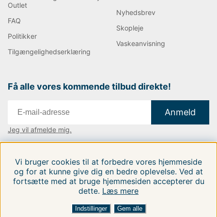
Outlet
Nyhedsbrev
FAQ
Skopleje
Politikker
Vaskeanvisning
Tilgængelighedserklæring
Få alle vores kommende tilbud direkte!
Anmeld
Jeg vil afmelde mig.
Vi findes i:
Danmark
|
Finland
|
Sverige
Vi bruger cookies til at forbedre vores hjemmeside
Følg os på vores sociale medier.
og for at kunne give dig en bedre oplevelse. Ved at
fortsætte med at bruge hjemmesiden accepterer du
dette.
Læs mere
FILTRERA EFTER
SORTER EFTER:
Indstillinger
Gem alle