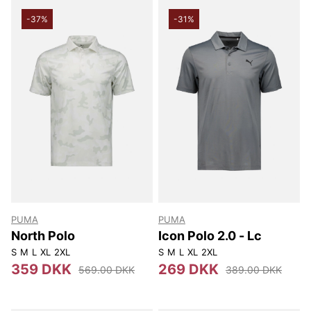
-37%
-31%
PUMA
PUMA
North Polo
Icon Polo 2.0 - Lc
S
M
L
XL
2XL
S
M
L
XL
2XL
359 DKK
269 DKK
569.00 DKK
389.00 DKK