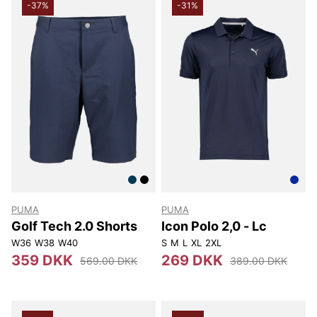
-37%
-31%
PUMA
PUMA
Golf Tech 2.0 Shorts
Icon Polo 2,0 - Lc
W36
W38
W40
S
M
L
XL
2XL
359 DKK
269 DKK
569.00 DKK
389.00 DKK