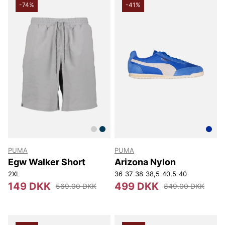
-74%
-41%
PUMA
PUMA
Egw Walker Short
Arizona Nylon
2XL
36
37
38
38,5
40,5
40
149 DKK
499 DKK
569.00 DKK
849.00 DKK