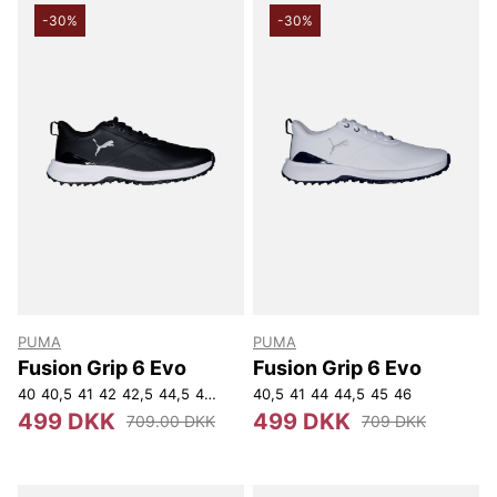
-30%
-30%
PUMA
PUMA
Fusion Grip 6 Evo
Fusion Grip 6 Evo
40
40,5
41
42
42,5
44,5
45
46
40,5
41
44
44,5
45
46
499 DKK
499 DKK
709.00 DKK
709 DKK