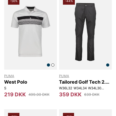
-56%
-44%
PUMA
PUMA
West Polo
Tailored Golf Tech 2.0
Pant
S
W36L32
W34L34
W34L30
W34L32
219 DKK
359 DKK
499.00 DKK
639 DKK