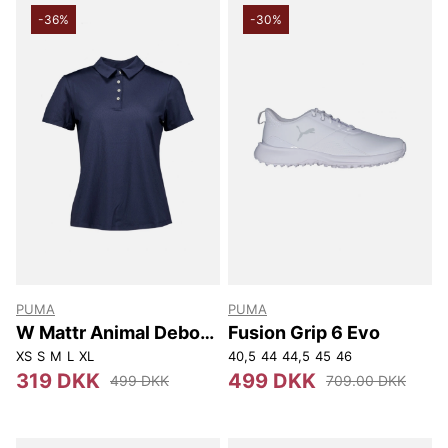
-36%
-30%
PUMA
PUMA
W Mattr Animal Deboss
Fusion Grip 6 Evo
Ss Polo
XS
S
M
L
XL
40,5
44
44,5
45
46
319 DKK
499 DKK
499 DKK
709.00 DKK