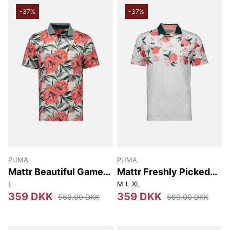
-37%
-37%
PUMA
PUMA
Mattr Beautiful Game
Mattr Freshly Picked
Polo
Polo
L
M
L
XL
359 DKK
359 DKK
569.00 DKK
569.00 DKK