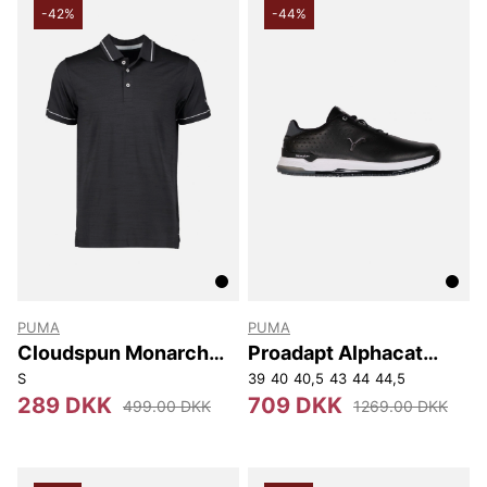
-42%
-44%
PUMA
PUMA
Cloudspun Monarch
Proadapt Alphacat
Polo
Leather
S
39
40
40,5
43
44
44,5
289 DKK
709 DKK
499.00 DKK
1269.00 DKK