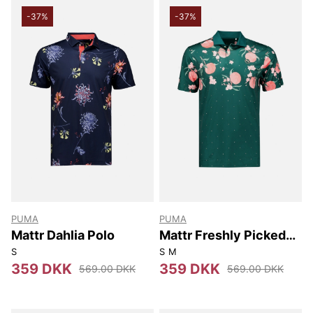
-37%
-37%
PUMA
PUMA
Mattr Dahlia Polo
Mattr Freshly Picked
Polo
S
S
M
359 DKK
359 DKK
569.00 DKK
569.00 DKK