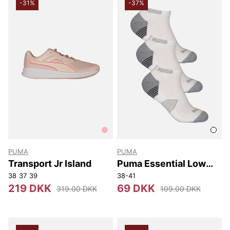
-31%
-37%
PUMA
PUMA
Transport Jr Island
Puma Essential Low
Cut 3 Pair Pack
38
37
39
38-41
219 DKK
69 DKK
319.00 DKK
109.00 DKK