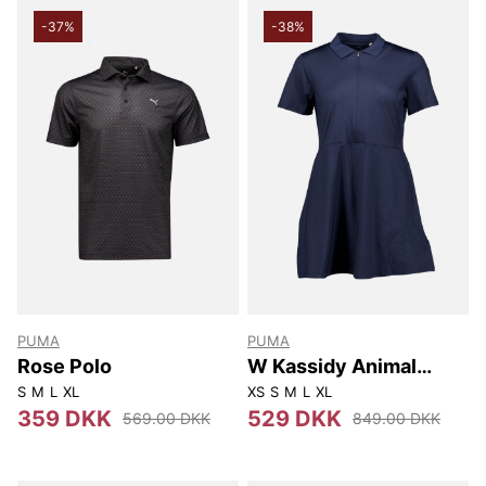
-37%
-38%
PUMA
PUMA
Rose Polo
W Kassidy Animal
Deboss Ss Dress
S
M
L
XL
XS
S
M
L
XL
359 DKK
529 DKK
569.00 DKK
849.00 DKK