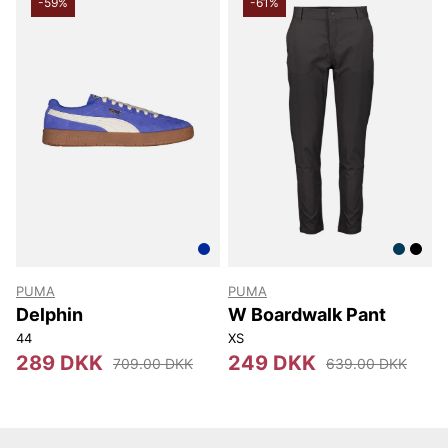
-59%
-61%
PUMA
PUMA
Delphin
W Boardwalk Pant
44
XS
289 DKK
249 DKK
709.00 DKK
639.00 DKK