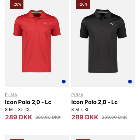
-26%
-26%
PUMA
PUMA
Icon Polo 2,0 - Lc
Icon Polo 2,0 - Lc
S
M
L
XL
2XL
S
M
L
XL
289 DKK
289 DKK
389.00 DKK
389.00 DKK