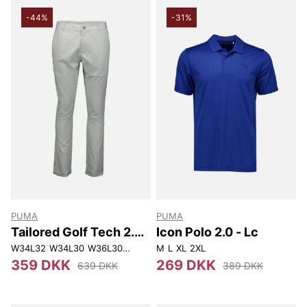
-44%
-31%
PUMA
PUMA
Tailored Golf Tech 2.0
Icon Polo 2.0 - Lc
Pant
W34L32
W34L30
W36L30
W30L32
M
W32L34
L
XL
2XL
359 DKK
269 DKK
639 DKK
389 DKK