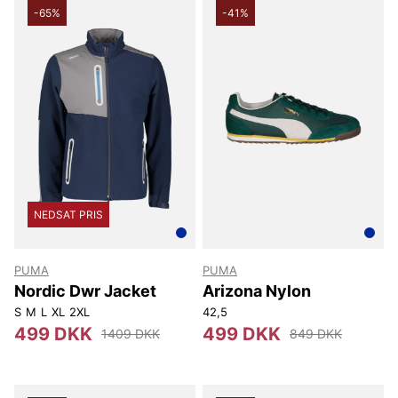
-65%
-41%
NEDSAT PRIS
PUMA
PUMA
Nordic Dwr Jacket
Arizona Nylon
S
M
L
XL
2XL
42,5
499 DKK
499 DKK
1409 DKK
849 DKK