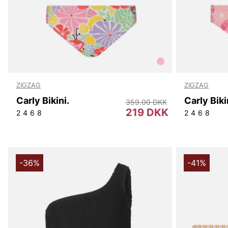
ZIGZAG
ZIGZAG
Carly Bikini.
Carly Biki
359.00 DKK
219 DKK
2
4
6
8
2
4
6
8
-36%
-41%