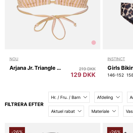
NOU
INSTINCT
Arjana Jr. Triangle Bikini Top
Girls Biki
219 DKK
129 DKK
146-152
15
Hr. / Fru. / Barn
Afdeling
A
FILTRERA EFTER
Aktuel rabat
Materiale
Vas
-26%
-26%