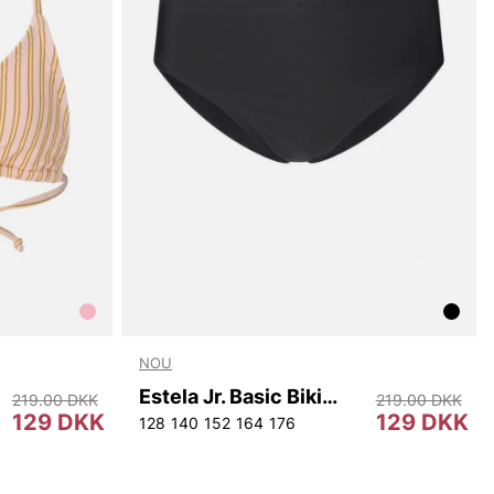
NOU
Estela Jr. Basic Bikini Pants
219.00 DKK
219.00 DKK
129 DKK
129 DKK
128
140
152
164
176