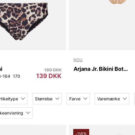
NOU
ni
Arjana Jr. Bikini Bottom
189 DKK
139 DKK
8-164
170
rtikeltype
Størrelse
Farve
Varemærke
keanvisning
-26%