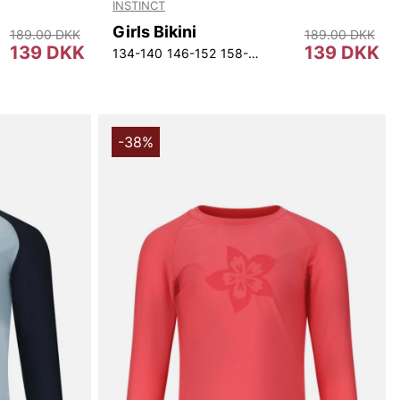
INSTINCT
Girls Bikini
189.00 DKK
189.00 DKK
139 DKK
139 DKK
0
134-140
146-152
158-164
170
-38%