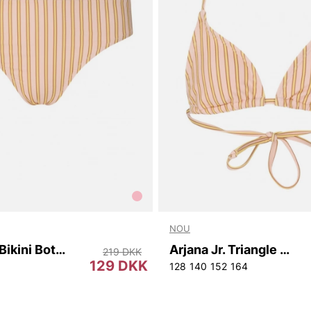
NOU
Arjana Jr. Bikini Bottom
Arjana Jr. Triangle Bikini Top
219 DKK
129 DKK
128
140
152
164