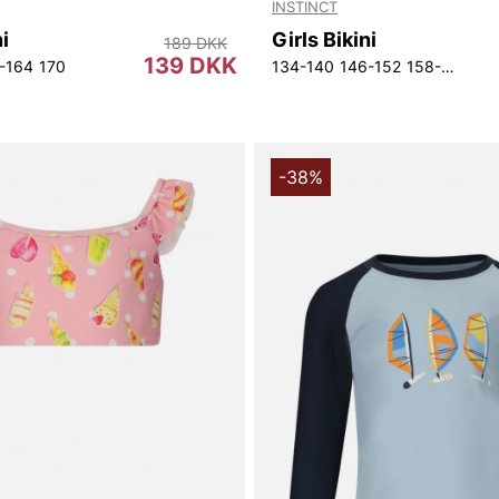
INSTINCT
ni
Girls Bikini
189 DKK
139 DKK
-164
170
134-140
146-152
158-164
17
-38%