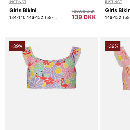
INSTINCT
INSTINCT
Girls Bikini
Girls Biki
189.00 DKK
139 DKK
134-140
146-152
158-164
170
146-152
158
-39%
-39%