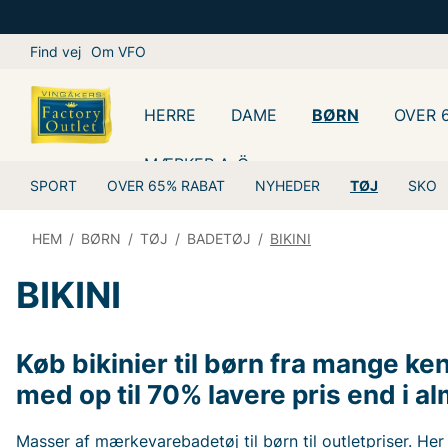
Find vej
Om VFO
HERRE
DAME
BØRN
OVER 
MÆRKER A-Ö
SPORT
OVER 65% RABAT
NYHEDER
TØJ
SKO
HEM
/
BØRN
/
TØJ
/
BADETØJ
/
BIKINI
BIKINI
Køb bikinier til børn fra mange k
med op til 70% lavere pris end i a
Masser af mærkevarebadetøj til børn til outletpriser. Her 