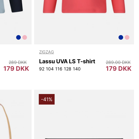
ZIGZAG
Lassu UVA LS T-shirt
289 DKK
289.00 DKK
179 DKK
179 DKK
92
104
116
128
140
-41%