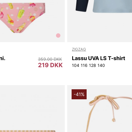
ZIGZAG
ni.
Lassu UVA LS T-shirt
359.00 DKK
219 DKK
104
116
128
140
-41%