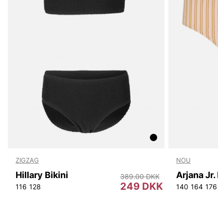
ZIGZAG
NOU
Hillary Bikini
389.00 DKK
249 DKK
116
128
140
164
176