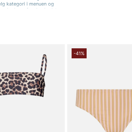
ælg kategori i menuen og
 pris-skyderen for den bedste
e badetøj fra mange kendte
Outlet AB
-41%