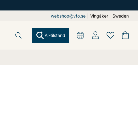
webshop@vfo.se
|
Vingåker - Sweden
AI-tilstand