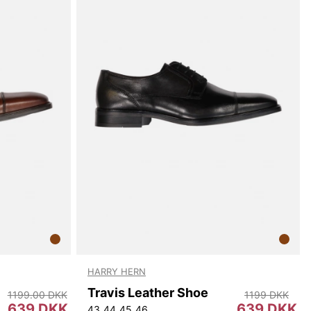
HARRY HERN
Travis Leather Shoe
1199.00 DKK
1199 DKK
639 DKK
639 DKK
43
44
45
46