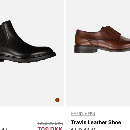
HARRY HERN
Travis Leather Shoe
1059.00 DKK
709 DKK
5
46
40
42
43
44