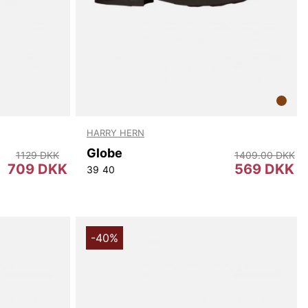
HARRY HERN
Globe
1129 DKK
1409.00 DKK
709 DKK
569 DKK
39
40
-40%