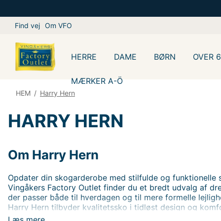
Find vej
Om VFO
HERRE
DAME
BØRN
OVER 
MÆRKER A-Ö
HEM
/
Harry Hern
HARRY HERN
Om Harry Hern
Opdater din skogarderobe med stilfulde og funktionelle 
Vingåkers Factory Outlet finder du et bredt udvalg af dr
der passer både til hverdagen og til mere formelle lejligh
Harry Hern tilbyder kvalitetssko i tidløst design og komfort
og behov. Shop hos Harry Hern og find din nye favorit – alt
Læs mere