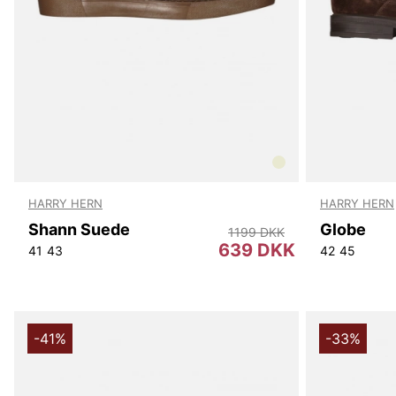
HARRY HERN
HARRY HERN
Shann Suede
Globe
1199 DKK
639 DKK
41
43
42
45
-41%
-33%