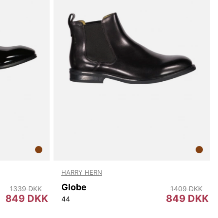
HARRY HERN
Globe
1339 DKK
1409 DKK
849 DKK
849 DKK
44