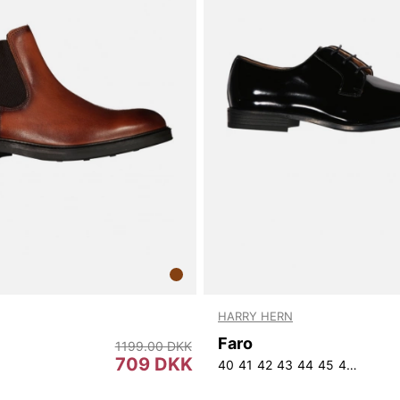
HARRY HERN
Faro
1199.00 DKK
709 DKK
40
41
42
43
44
45
46
47