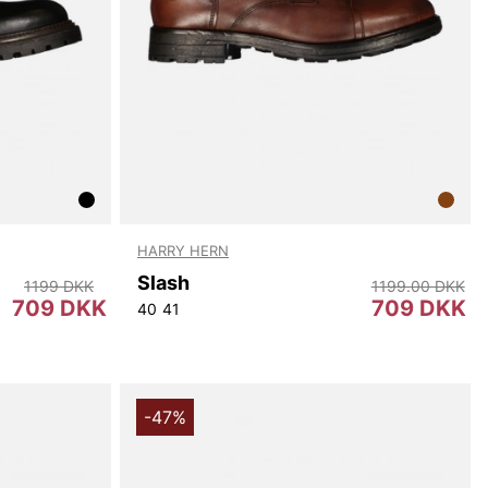
HARRY HERN
Slash
1199 DKK
1199.00 DKK
709 DKK
709 DKK
40
41
-47%