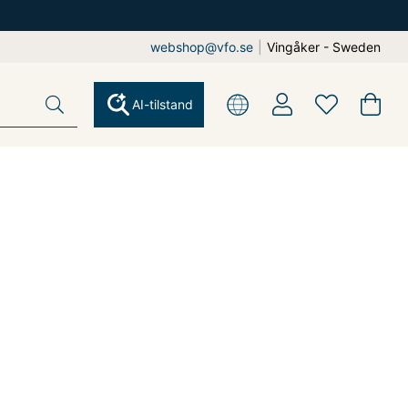
webshop@vfo.se
|
Vingåker - Sweden
AI-tilstand