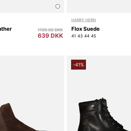
HARRY HERN
ather
Flox Suede
1199.00 DKK
639 DKK
41
43
44
45
-41%