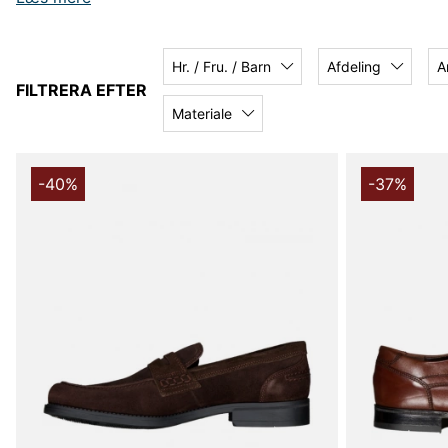
Besøg os online eller i butikken!
Hr. / Fru. / Barn
Afdeling
A
FILTRERA EFTER
Materiale
-40%
-37%