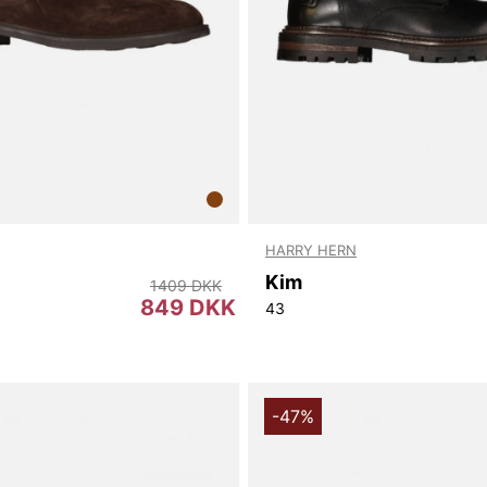
HARRY HERN
Kim
1409 DKK
849 DKK
43
-47%