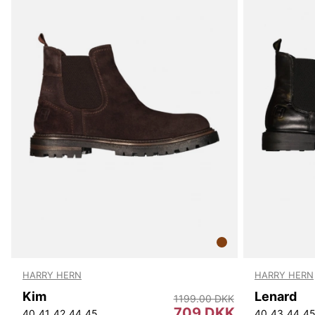
HARRY HERN
HARRY HERN
Kim
Lenard
1199.00 DKK
709 DKK
40
41
42
44
45
40
43
44
4