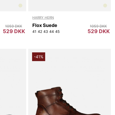
HARRY HERN
Flox Suede
1059 DKK
1059 DKK
529 DKK
529 DKK
41
42
43
44
45
-41%