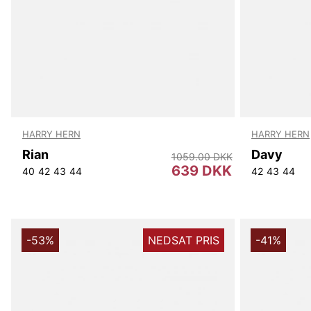
HARRY HERN
HARRY HERN
Rian
Davy
1059.00 DKK
639 DKK
40
42
43
44
42
43
44
-53%
NEDSAT PRIS
-41%