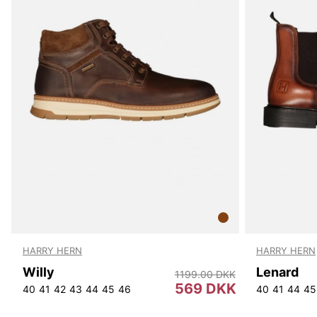
HARRY HERN
HARRY HERN
Willy
Lenard
1199.00 DKK
569 DKK
40
41
42
43
44
45
46
40
41
44
45