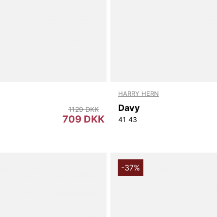
HARRY HERN
Davy
1129 DKK
709 DKK
41
43
-37%