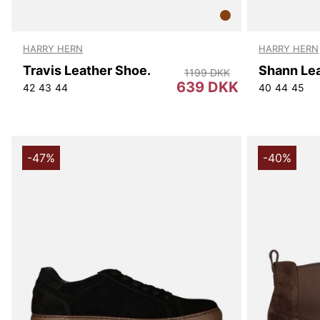
HARRY HERN
HARRY HERN
Travis Leather Shoe.
Shann Le
1199 DKK
639 DKK
42
43
44
40
44
45
-47%
-40%