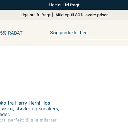
Lige nu:
fri fragt
Lige nu: fri fragt | Altid op til 80% lavere priser
65% RABAT
sko fra Harry Hern! Hos
esssko, støvler og sneakers,
eder.
, perfekt til alle stilarter
id til outletpriser.