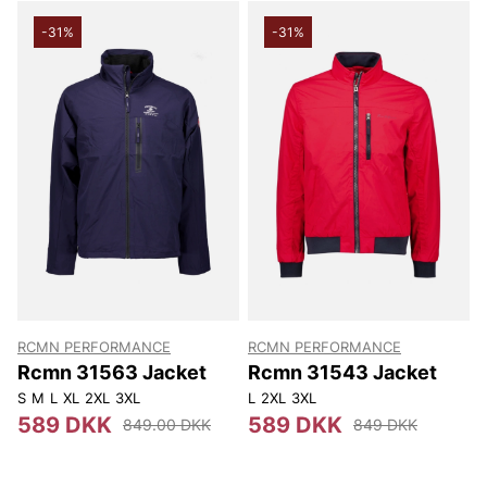
træningsrutine.
-31%
-31%
RCMN PERFORMANCE
RCMN PERFORMANCE
Rcmn 31563 Jacket
Rcmn 31543 Jacket
S
M
L
XL
2XL
3XL
L
2XL
3XL
589 DKK
589 DKK
849.00 DKK
849 DKK