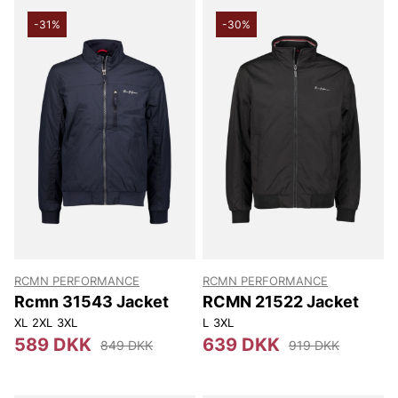
-31%
-30%
RCMN PERFORMANCE
RCMN PERFORMANCE
Rcmn 31543 Jacket
RCMN 21522 Jacket
XL
2XL
3XL
L
3XL
589 DKK
639 DKK
849 DKK
919 DKK