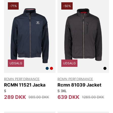
-71%
-50%
UDSALG
UDSALG
RCMN PERFORMANCE
RCMN PERFORMANCE
RCMN 11521 Jacka
Rcmn 81039 Jacket
S
S
3XL
289 DKK
639 DKK
989.00 DKK
1269.00 DKK