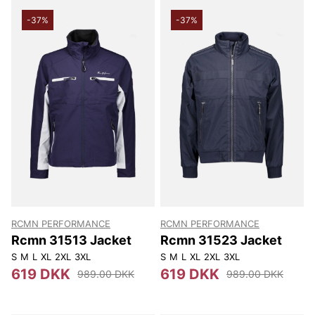
-37%
-37%
RCMN PERFORMANCE
RCMN PERFORMANCE
Rcmn 31513 Jacket
Rcmn 31523 Jacket
S
M
L
XL
2XL
3XL
S
M
L
XL
2XL
3XL
619 DKK
619 DKK
989.00 DKK
989.00 DKK