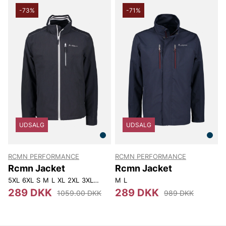
-73%
-71%
UDSALG
UDSALG
RCMN PERFORMANCE
RCMN PERFORMANCE
Rcmn Jacket
Rcmn Jacket
5XL
6XL
S
M
L
XL
2XL
3XL
4XL
M
L
289 DKK
289 DKK
1059.00 DKK
989 DKK