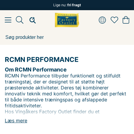
Lige nu:
fri fragt
RCMN PERFORMANCE
Om RCMN Performance
RCMN Performance tilbyder funktionelt og stilfuldt
træningstøj, der er designet til at støtte højt
præsterende aktiviteter. Deres tøj kombinerer
innovativ teknik med komfort, hvilket gør det perfekt
til både intensive træningspas og afslappede
fritidsaktiviteter.
Hos Vingåkers Factory Outlet finder du et
omhyggeligt udvalgt sortiment af RCMN
Læs mere
PERFORMANCE-tøj, som giver dig både
bevægelsesfrihed og stil gennem hele din