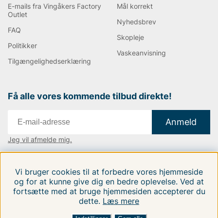
E-mails fra Vingåkers Factory
Mål korrekt
Outlet
Nyhedsbrev
FAQ
Skopleje
Politikker
Vaskeanvisning
Tilgængelighedserklæring
Få alle vores kommende tilbud direkte!
Anmeld
Jeg vil afmelde mig.
Vi findes i:
Danmark
|
Finland
|
Sverige
Vi bruger cookies til at forbedre vores hjemmeside
Følg os på vores sociale medier.
og for at kunne give dig en bedre oplevelse. Ved at
fortsætte med at bruge hjemmesiden accepterer du
dette.
Læs mere
FILTRERA EFTER
SORTER EFTER: