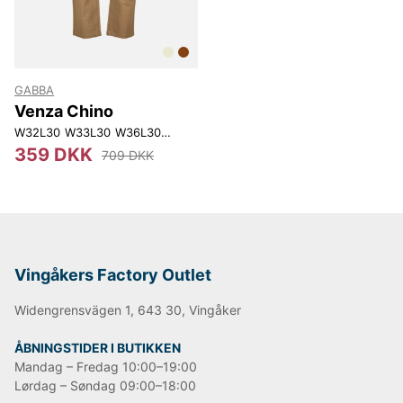
GABBA
Venza Chino
W32L30
W33L30
W36L30
W32L32
W33L32
W30L34
359 DKK
709 DKK
Vingåkers Factory Outlet
Widengrensvägen 1, 643 30, Vingåker
ÅBNINGSTIDER I BUTIKKEN
Mandag – Fredag 10:00–19:00
Lørdag – Søndag 09:00–18:00