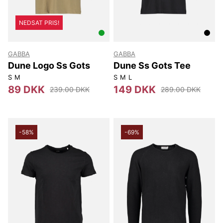
NEDSAT PRIS!
GABBA
GABBA
Dune Logo Ss Gots
Dune Ss Gots Tee
S
M
S
M
L
89 DKK
149 DKK
239.00 DKK
289.00 DKK
-58%
-69%