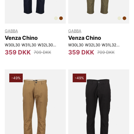
GABBA
GABBA
Venza Chino
Venza Chino
W30L30
W31L30
W32L30
W30L32
W30L30
W31L34
W32L30
W31L32
W32L32
359 DKK
359 DKK
709 DKK
709 DKK
-49%
-49%