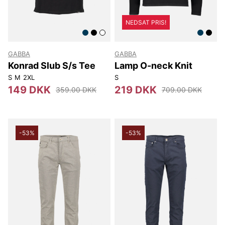
NEDSAT PRIS!
GABBA
GABBA
Konrad Slub S/s Tee
Lamp O-neck Knit
S
M
2XL
S
149 DKK
219 DKK
359.00 DKK
709.00 DKK
-53%
-53%