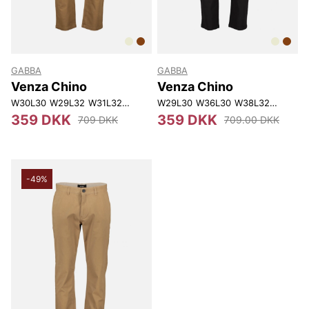
GABBA
GABBA
Venza Chino
Venza Chino
W30L30
W29L32
W31L32
W32L32
W29L30
W33L32
W36L30
W30L34
W38L32
W31L34
W30L34
359 DKK
359 DKK
709 DKK
709.00 DKK
-49%