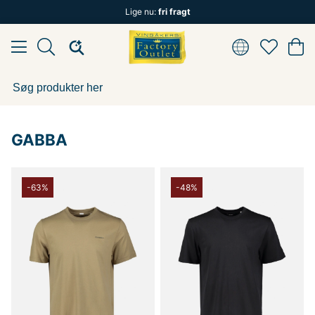
Lige nu:
fri fragt
GABBA
-63%
-48%