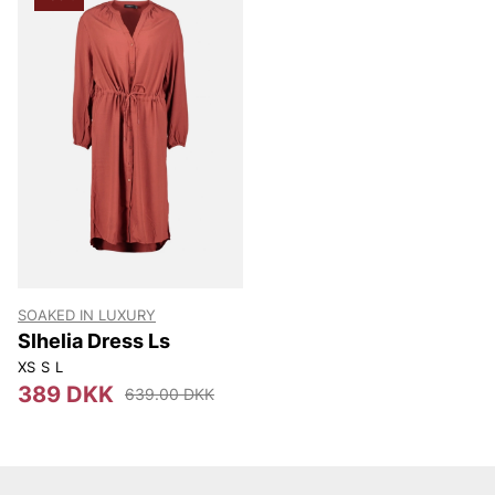
weekend – uden at sprænge budgettet.
SOAKED IN LUXURY
Slhelia Dress Ls
XS
S
L
389 DKK
639.00 DKK