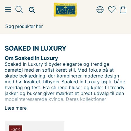
SOAKED IN LUXURY
Om Soaked In Luxury
Soaked In Luxury tilbyder elegante og trendige
dametøj med en sofistikeret stil. Med fokus på at
skabe beklædning, der kombinerer moderne design
med høj kvalitet, tilbyder Soaked In Luxury tøj til både
hverdag og fest. Fra stilrene bluser og kjoler til trendy
jakker og bukser giver mærket et bredt udvalg til den
modeinteresserede kvinde. Deres kollektioner
kendetegnes af omhyggeligt udvalgte materialer og
Læs mere
detaljer, der giver et eksklusivt indtryk.
Hos Vingåkers Factory Outlet finder du Soaked In
Luxury-tøj til fantastiske outletpriser. Få fingrene i
elegante klæder, der passer både til arbejde og
-39%