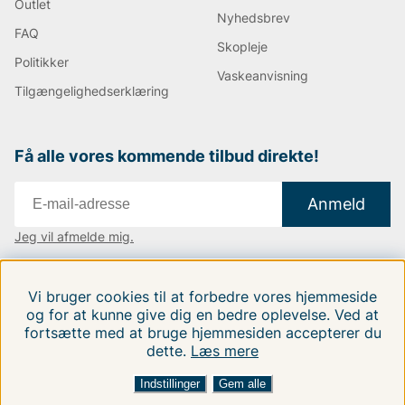
Outlet
Nyhedsbrev
FAQ
Skopleje
Politikker
Vaskeanvisning
Tilgængelighedserklæring
Få alle vores kommende tilbud direkte!
Anmeld
Jeg vil afmelde mig.
Vi findes i:
Danmark
|
Finland
|
Sverige
Vi bruger cookies til at forbedre vores hjemmeside
Følg os på vores sociale medier.
og for at kunne give dig en bedre oplevelse. Ved at
fortsætte med at bruge hjemmesiden accepterer du
dette.
Læs mere
FILTRERA EFTER
SORTER EFTER:
Indstillinger
Gem alle