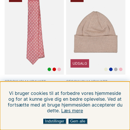
UDSALG
STOCKHOLM KRAVATT
STOCKHOLM KRAVATT
Slips V-20
Sth Kravatt Mössa
Vi bruger cookies til at forbedre vores hjemmeside
ONE
ONE
og for at kunne give dig en bedre oplevelse. Ved at
219 DKK
199 DKK
359.00 DKK
499.00 DKK
fortsætte med at bruge hjemmesiden accepterer du
dette.
Læs mere
FILTRERA EFTER
SORTER EFTER:
Indstillinger
Gem alle
-60%
-48%