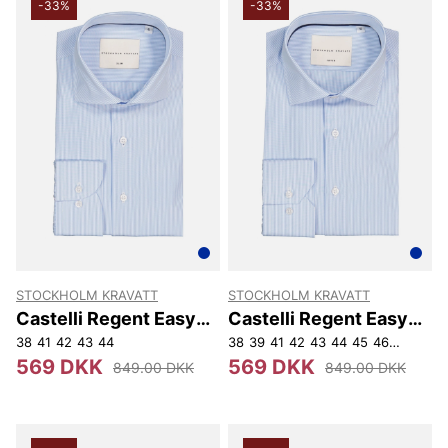
-33%
-33%
STOCKHOLM KRAVATT
STOCKHOLM KRAVATT
Castelli Regent Easy
Castelli Regent Easy
Iron Slim Fit
Iron Reg
38
41
42
43
44
38
39
41
42
43
44
45
46
47
569 DKK
569 DKK
849.00 DKK
849.00 DKK