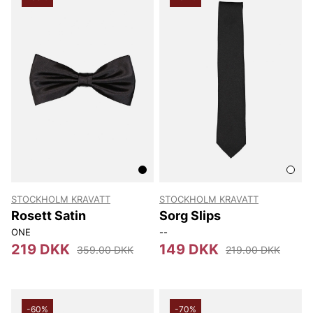
STOCKHOLM KRAVATT
STOCKHOLM KRAVATT
Rosett Satin
Sorg Slips
ONE
--
219 DKK
149 DKK
359.00 DKK
219.00 DKK
-60%
-70%