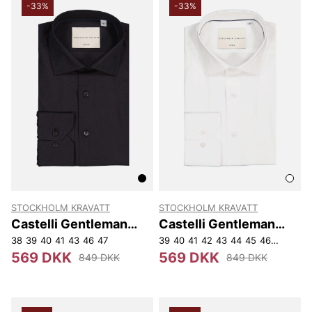
-33%
-33%
STOCKHOLM KRAVATT
STOCKHOLM KRAVATT
Castelli Gentleman
Castelli Gentleman
Reg
Reg
38
39
40
41
43
46
47
39
40
41
42
43
44
45
46
47
569 DKK
569 DKK
849 DKK
849 DKK