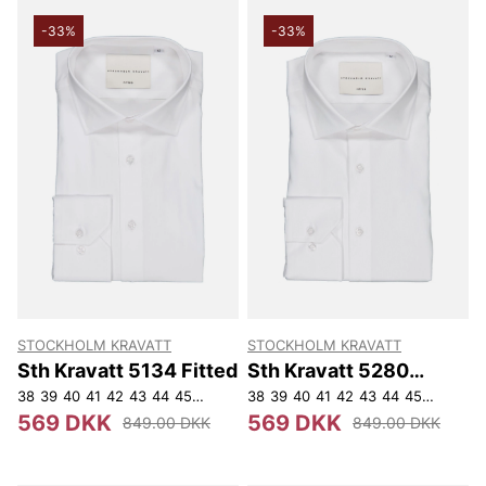
-33%
-33%
STOCKHOLM KRAVATT
STOCKHOLM KRAVATT
Sth Kravatt 5134 Fitted
Sth Kravatt 5280
Fitted
38
39
40
41
42
43
44
45
46
47
38
39
40
41
42
43
44
45
46
569 DKK
569 DKK
849.00 DKK
849.00 DKK