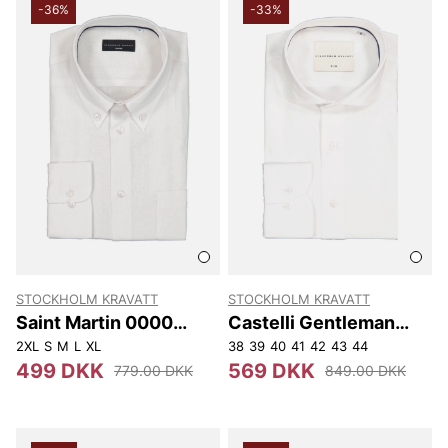
-36%
-33%
STOCKHOLM KRAVATT
STOCKHOLM KRAVATT
Saint Martin 0000
Castelli Gentleman
Skjorta
Slim Fit
2XL
S
M
L
XL
38
39
40
41
42
43
44
499 DKK
569 DKK
779.00 DKK
849.00 DKK