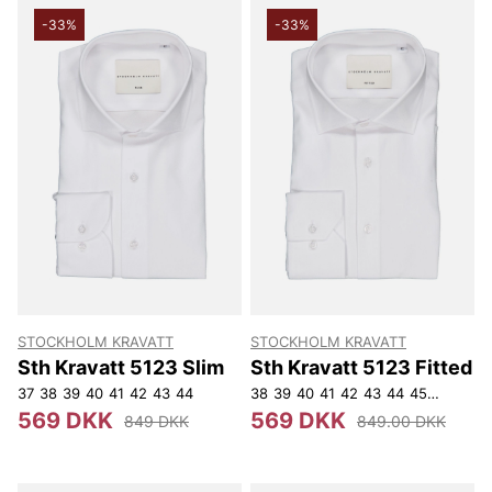
-33%
-33%
STOCKHOLM KRAVATT
STOCKHOLM KRAVATT
Sth Kravatt 5123 Slim
Sth Kravatt 5123 Fitted
37
38
39
40
41
42
43
44
38
39
40
41
42
43
44
45
46
569 DKK
569 DKK
849 DKK
849.00 DKK