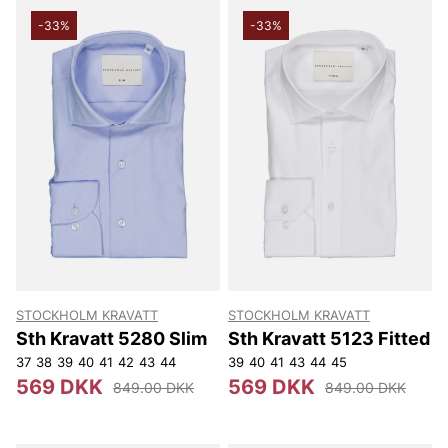
-33%
-33%
STOCKHOLM KRAVATT
STOCKHOLM KRAVATT
Sth Kravatt 5280 Slim
Sth Kravatt 5123 Fitted
37
38
39
40
41
42
43
44
39
40
41
43
44
45
569 DKK
569 DKK
849.00 DKK
849.00 DKK