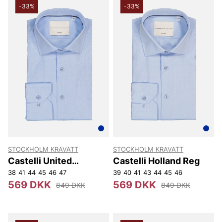
-33%
-33%
STOCKHOLM KRAVATT
STOCKHOLM KRAVATT
Castelli United
Castelli Holland Reg
Kingdom Reg
38
41
44
45
46
47
39
40
41
43
44
45
46
569 DKK
569 DKK
849 DKK
849 DKK