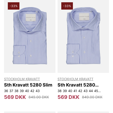
-33%
-33%
STOCKHOLM KRAVATT
STOCKHOLM KRAVATT
Sth Kravatt 5280 Slim
Sth Kravatt 5280
Fitted
36
37
38
39
40
42
43
38
39
40
41
42
43
44
45
46
569 DKK
569 DKK
849.00 DKK
849.00 DKK