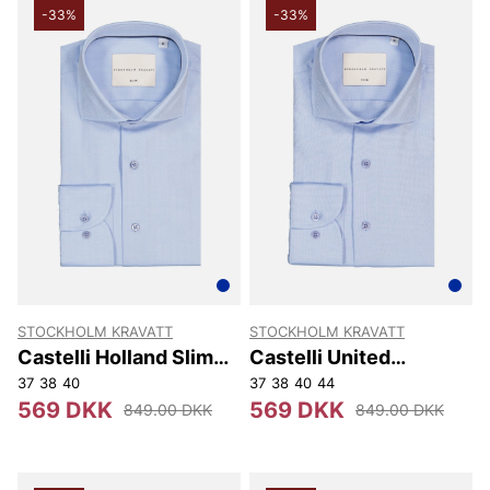
-33%
-33%
STOCKHOLM KRAVATT
STOCKHOLM KRAVATT
Castelli Holland Slim
Castelli United
Fit
Kingdom Slim Fit
37
38
40
37
38
40
44
569 DKK
569 DKK
849.00 DKK
849.00 DKK