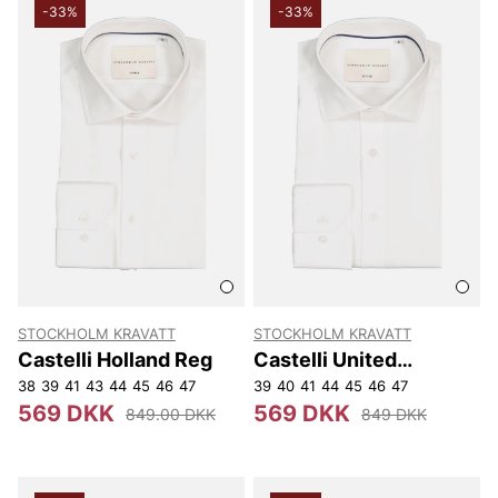
-33%
-33%
STOCKHOLM KRAVATT
STOCKHOLM KRAVATT
Castelli Holland Reg
Castelli United
Kingdom Reg
38
39
41
43
44
45
46
47
39
40
41
44
45
46
47
569 DKK
569 DKK
849.00 DKK
849 DKK