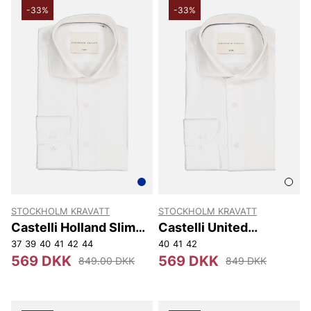
-33%
-33%
STOCKHOLM KRAVATT
STOCKHOLM KRAVATT
Castelli Holland Slim
Castelli United
Fit
Kingdom Slim Fit
37
39
40
41
42
44
40
41
42
569 DKK
569 DKK
849.00 DKK
849 DKK