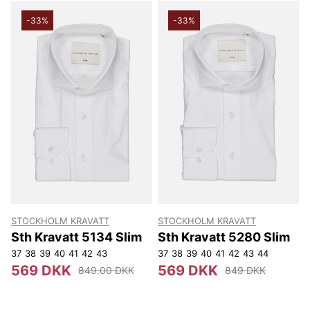
Forhøj din stil med eksklusive slips, sløjfer og skjorter
fra Stockholm Kravatt – perfekt for den, der vil gøre
-33%
-33%
et statement.
STOCKHOLM KRAVATT
STOCKHOLM KRAVATT
Sth Kravatt 5134 Slim
Sth Kravatt 5280 Slim
37
38
39
40
41
42
43
37
38
39
40
41
42
43
44
569 DKK
569 DKK
849.00 DKK
849 DKK