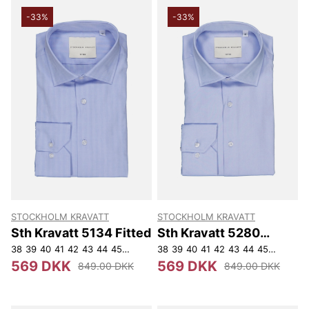
-33%
-33%
STOCKHOLM KRAVATT
STOCKHOLM KRAVATT
Sth Kravatt 5134 Fitted
Sth Kravatt 5280
Fitted
38
39
40
41
42
43
44
45
46
47
38
39
40
41
42
43
44
45
46
47
569 DKK
569 DKK
849.00 DKK
849.00 DKK