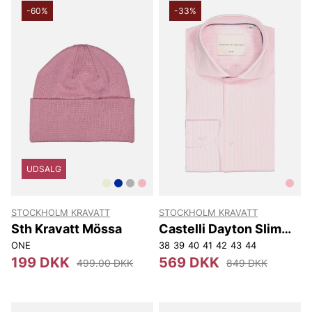
-60%
-33%
UDSALG
STOCKHOLM KRAVATT
STOCKHOLM KRAVATT
Sth Kravatt Mössa
Castelli Dayton Slim
Fit.
ONE
38
39
40
41
42
43
44
199 DKK
569 DKK
499.00 DKK
849 DKK