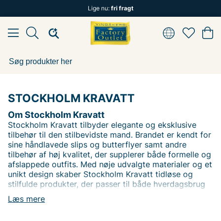
Lige nu:
fri fragt
STOCKHOLM KRAVATT
Om Stockholm Kravatt
Stockholm Kravatt tilbyder elegante og eksklusive
tilbehør til den stilbevidste mand. Brandet er kendt for
sine håndlavede slips og butterflyer samt andre
tilbehør af høj kvalitet, der supplerer både formelle og
afslappede outfits. Med nøje udvalgte materialer og et
unikt design skaber Stockholm Kravatt tidløse og
stilfulde produkter, der passer til både hverdagsbrug
og festlige lejligheder.
Læs mere
Hos Vingåkers Factory Outlet kan du finde Stockholm
Kravatt til fantastiske priser – altid til vilde outletpriser.