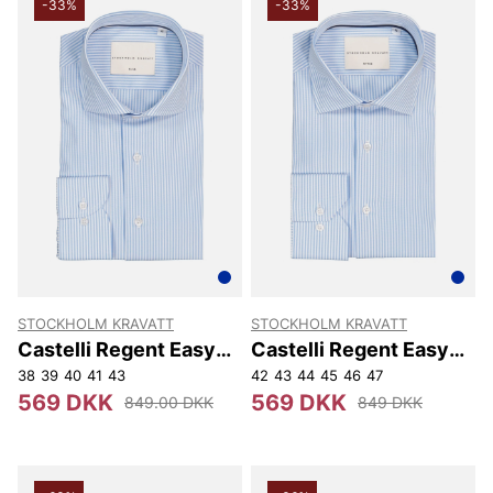
-33%
-33%
STOCKHOLM KRAVATT
STOCKHOLM KRAVATT
Castelli Regent Easy
Castelli Regent Easy
Iron Slim Fit
Iron Reg
38
39
40
41
43
42
43
44
45
46
47
569 DKK
569 DKK
849.00 DKK
849 DKK