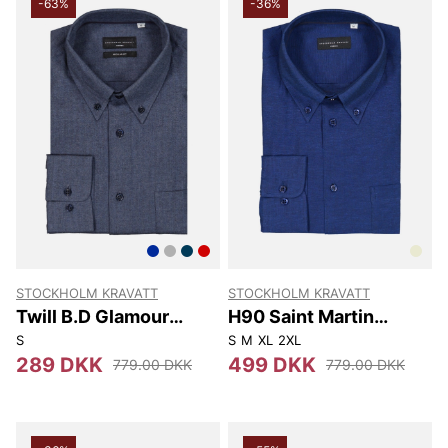
-63%
-36%
STOCKHOLM KRAVATT
STOCKHOLM KRAVATT
Twill B.D Glamour
H90 Saint Martin
Melange
Skjorta
S
S
M
XL
2XL
289 DKK
499 DKK
779.00 DKK
779.00 DKK