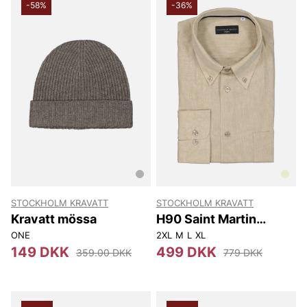
-58%
-36%
STOCKHOLM KRAVATT
STOCKHOLM KRAVATT
Kravatt mössa
H90 Saint Martin
Skjorta
ONE
2XL
M
L
XL
149 DKK
499 DKK
359.00 DKK
779 DKK