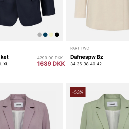
PART TWO
cket
Dafnespw Bz
4299.00 DKK
1689 DKK
L
XL
34
36
38
40
42
-53%