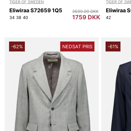
TIGER OF SWEDEN
TIGER OF S
Eliwiraa S72659 1Q5
Eliwiraa
3599.00 DKK
1759 DKK
34
38
40
42
-62%
NEDSAT PRIS
-61%