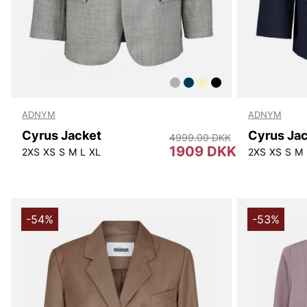
ADNYM
ADNYM
Cyrus Jacket
Cyrus Ja
4999.00 DKK
1909 DKK
2XS
XS
S
M
L
XL
2XS
XS
S
M
-54%
-53%