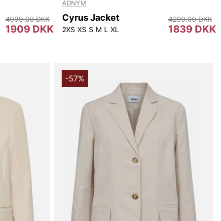
ADNYM
Cyrus Jacket
4999.00 DKK
4299.00 DKK
1909 DKK
1839 DKK
2XS
XS
S
M
L
XL
-57%