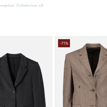
 mærker. Outletpriser på
en bedre pris end i den
er efter en særlig type
u leder efter. Eller brug
så filtrere efter pris for at
tlet AB
-71%