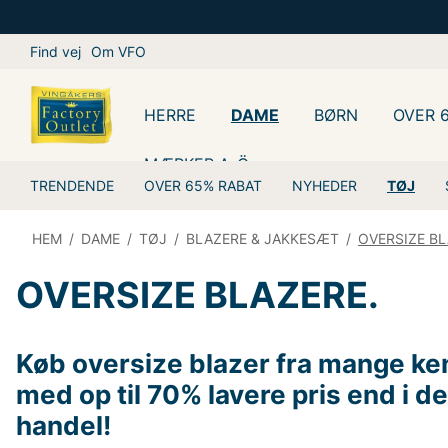
Find vej
Om VFO
HERRE
DAME
BØRN
OVER 
MÆRKER A-Ö
TRENDENDE
OVER 65% RABAT
NYHEDER
TØJ
HEM
/
DAME
/
TØJ
/
BLAZERE & JAKKESÆT
/
OVERSIZE BL
OVERSIZE BLAZERE.
Køb oversize blazer fra mange k
med op til 70% lavere pris end i d
handel!