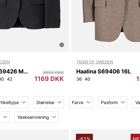
WEDEN
TIGER OF SWEDEN
Malvas. S69426 M02
Haalina S69406 16L
3899 DKK
1169 DKK
40
42
36
40
rtikeltype
Størrelse
Farve
Pasform
V
Vaskeanvisning
-62%
NE