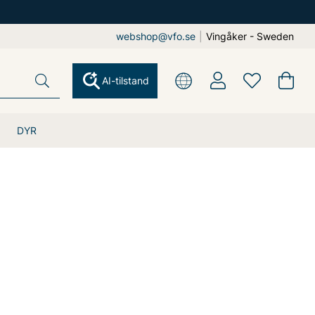
webshop@vfo.se
|
Vingåker - Sweden
AI-tilstand
DYR