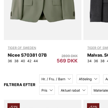
TIGER OF SWEDEN
TIGER OF S
Nicee S70381 07B
2899 DKK
569 DKK
36
38
40
42
44
34
36
38
Hr. / Fru. / Barn
Afdeling
A
FILTRERA EFTER
Pris
Aktuel rabat
Materiale
-51%
-51%