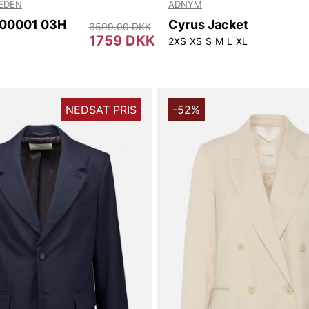
WEDEN
ADNYM
 S00001 03H
Cyrus Jacket
3599.00 DKK
1759 DKK
2XS
XS
S
M
L
XL
NEDSAT PRIS
-52%