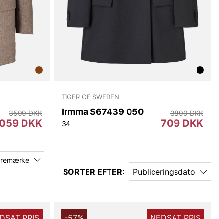
TIGER OF SWEDEN
Irmma S67439 050
3599 DKK
3899 DKK
1059 DKK
709 DKK
34
aremærke
SORTER EFTER:
Publiceringsdato
DSAT PRIS
-57%
NEDSAT PRIS