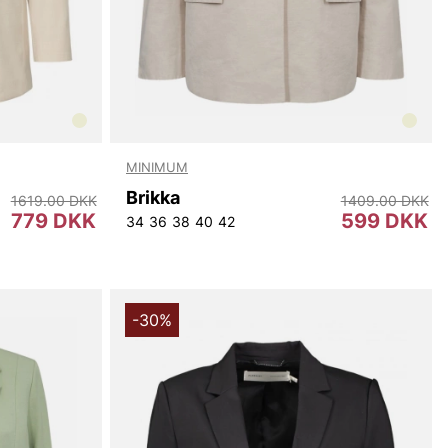
MINIMUM
Brikka
1619.00 DKK
1409.00 DKK
779 DKK
599 DKK
34
36
38
40
42
-30%