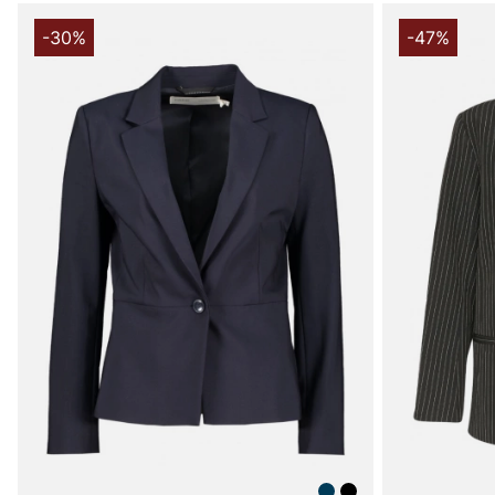
-30%
-47%