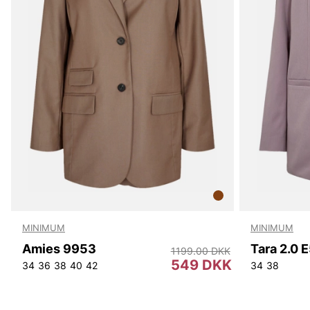
MINIMUM
MINIMUM
Amies 9953
Tara 2.0 
1199.00 DKK
549 DKK
34
36
38
40
42
34
38