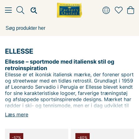
ELLESSE
Ellesse – sportmode med italiensk stil og
retroinspiration
Ellesse er et ikonisk italiensk mærke, der forener sport
og streetwear med en tidløs retrostil. Grundlagt i 1959
af Leonardo Servadio i Perugia er Ellesse blevet kendt
for sine karakteristiske logoer, farverige træningstøj
og afslappede sportsinspirerede designs. Mærket har
rødder i ski- og tennismode, men er i dag udviklet til
et populært livsstilsbrand, der bæres af modebevidste
Læs mere
verden over.
Klassiske plagg fra Ellesse
-57%
-40%