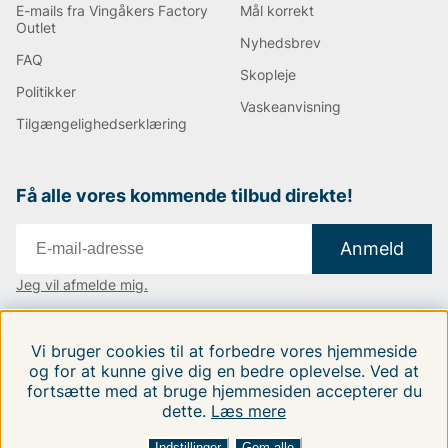
E-mails fra Vingåkers Factory
Mål korrekt
Outlet
Nyhedsbrev
FAQ
Skopleje
Politikker
Vaskeanvisning
Tilgængelighedserklæring
Få alle vores kommende tilbud direkte!
Anmeld
Jeg vil afmelde mig.
Vi findes i:
Danmark
|
Finland
|
Sverige
Vi bruger cookies til at forbedre vores hjemmeside
Følg os på vores sociale medier.
og for at kunne give dig en bedre oplevelse. Ved at
fortsætte med at bruge hjemmesiden accepterer du
dette.
Læs mere
FILTRERA EFTER
SORTER EFTER:
Indstillinger
Gem alle