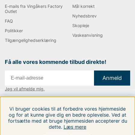
E-mails fra Vingåkers Factory
Mål korrekt
Outlet
Nyhedsbrev
FAQ
Skopleje
Politikker
Vaskeanvisning
Tilgængelighedserklæring
Få alle vores kommende tilbud direkte!
Anmeld
Jeg vil afmelde mig.
Vi findes i:
Danmark
|
Finland
|
Sverige
Vi bruger cookies til at forbedre vores hjemmeside
Følg os på vores sociale medier.
og for at kunne give dig en bedre oplevelse. Ved at
fortsætte med at bruge hjemmesiden accepterer du
dette.
Læs mere
FILTRERA EFTER
SORTER EFTER: