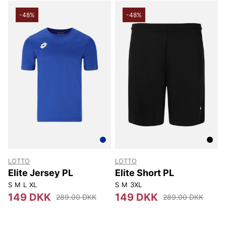
-48%
-48%
LOTTO
LOTTO
Elite Jersey PL
Elite Short PL
S
M
L
XL
S
M
3XL
149 DKK
149 DKK
289.00 DKK
289.00 DKK