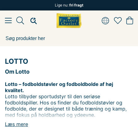
Lige nu:
fri fragt
LOTTO
Om Lotto
Lotto – fodboldstøvler og fodboldbolde af høj
kvalitet.
Lotto tilbyder sportudstyr til den seriøse
fodboldspiller. Hos os finder du fodboldstøvler og
fodbolde, der er designet til både træning og kamp,
med fokus på holdbarhed og ydeevne.
Opgrader dit fodboldudstyr med produkter fra Lotto
Læs mere
og få den komfort og kontrol, du har brug for på
banen.