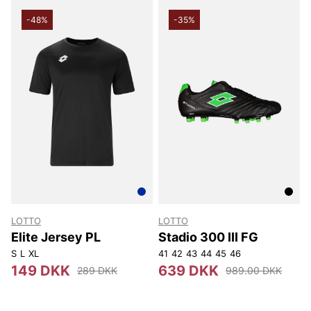
-48%
-35%
LOTTO
LOTTO
Elite Jersey PL
Stadio 300 III FG
S
L
XL
41
42
43
44
45
46
149 DKK
639 DKK
289 DKK
989.00 DKK