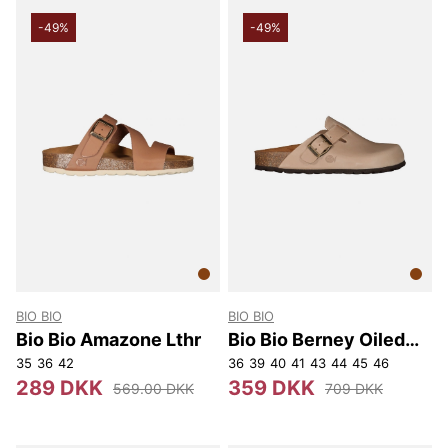
-49%
-49%
BIO BIO
BIO BIO
Bio Bio Amazone Lthr
Bio Bio Berney Oiled
Lthr
35
36
42
36
39
40
41
43
44
45
46
289 DKK
359 DKK
569.00 DKK
709 DKK