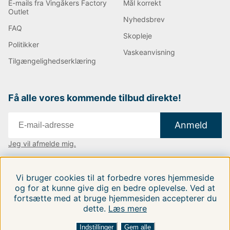
E-mails fra Vingåkers Factory
Mål korrekt
Outlet
Nyhedsbrev
FAQ
Skopleje
Politikker
Vaskeanvisning
Tilgængelighedserklæring
Få alle vores kommende tilbud direkte!
Anmeld
Jeg vil afmelde mig.
Vi findes i:
Danmark
|
Finland
|
Sverige
Vi bruger cookies til at forbedre vores hjemmeside
Følg os på vores sociale medier.
og for at kunne give dig en bedre oplevelse. Ved at
fortsætte med at bruge hjemmesiden accepterer du
dette.
Læs mere
FILTRERA EFTER
SORTER EFTER:
Indstillinger
Gem alle