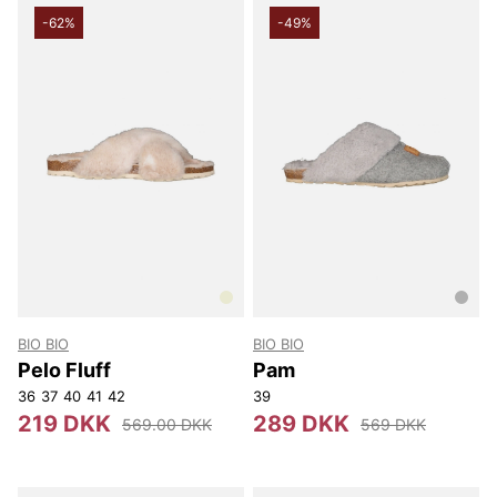
-62%
-49%
BIO BIO
BIO BIO
Pelo Fluff
Pam
36
37
40
41
42
39
219 DKK
289 DKK
569.00 DKK
569 DKK