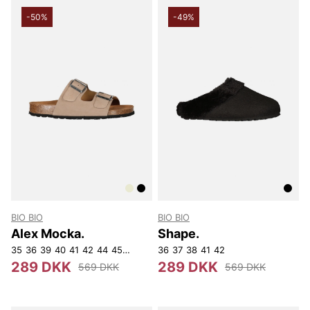
-50%
-49%
BIO BIO
BIO BIO
Alex Mocka.
Shape.
35
36
39
40
41
42
44
45
46
47
36
37
38
41
42
289 DKK
289 DKK
569 DKK
569 DKK