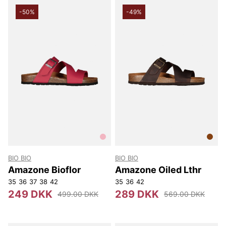
-50%
-49%
BIO BIO
BIO BIO
Amazone Bioflor
Amazone Oiled Lthr
35
36
37
38
42
35
36
42
249 DKK
289 DKK
499.00 DKK
569.00 DKK