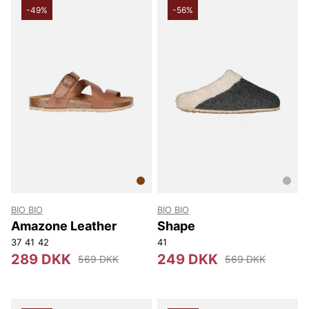
-49%
-56%
BIO BIO
BIO BIO
Amazone Leather
Shape
37
41
42
41
289 DKK
249 DKK
569 DKK
569 DKK