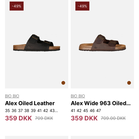
-49%
-49%
BIO BIO
BIO BIO
Alex Oiled Leather
Alex Wide 963 Oiled
Lthr
35
36
37
38
39
41
42
43
44
45
46
41
42
45
46
47
359 DKK
359 DKK
709 DKK
709.00 DKK