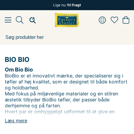
Lige nu:
fri fragt
BIO BIO
Om Bio Bio
BioBio er et innovativt mærke, der specialiserer sig i
tøfler af høj kvalitet, som er designet til både komfort
og holdbarhed.
Med fokus på miljøvenlige materialer og en stilren
æstetik tilbyder BioBio tøfler, der passer både
derhjemme og på farten.
Hvert par er omhyggeligt udformet til at give en
behagelig følelse og støtte til fødderne, hvilket gør
Læs mere
dem perfekte til afslapning efter en lang dag. BioBio
stræber efter at kombinere funktionalitet med en