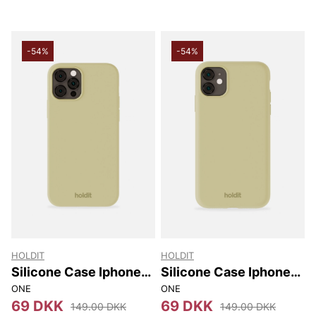
-54%
-54%
HOLDIT
HOLDIT
Silicone Case Iphone
Silicone Case Iphone
12/12 Pro
11/xr
ONE
ONE
69 DKK
69 DKK
149.00 DKK
149.00 DKK