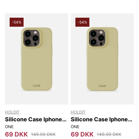
-54%
-54%
HOLDIT
HOLDIT
Silicone Case Iphone
Silicone Case Iphone
14 Pro
15 Pro Max
ONE
ONE
69 DKK
69 DKK
149.00 DKK
149.00 DKK