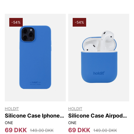
-54%
-54%
HOLDIT
HOLDIT
Silicone Case Iphone
Silicone Case Airpods
12/12 Pro
1&2
ONE
ONE
69 DKK
69 DKK
149.00 DKK
149.00 DKK