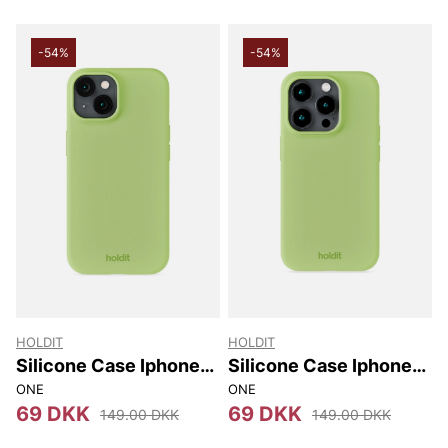
-54%
-54%
HOLDIT
HOLDIT
Silicone Case Iphone
Silicone Case Iphone
15
15 Pro
ONE
ONE
69 DKK
69 DKK
149.00 DKK
149.00 DKK