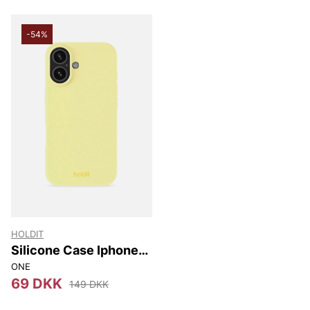
-54%
HOLDIT
Silicone Case Iphone
16
ONE
69 DKK
149 DKK