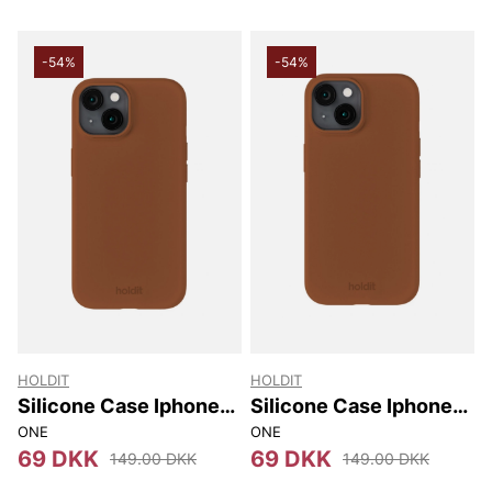
-54%
-54%
HOLDIT
HOLDIT
Silicone Case Iphone
Silicone Case Iphone
14/13
15
ONE
ONE
69 DKK
69 DKK
149.00 DKK
149.00 DKK