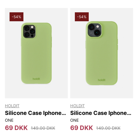
-54%
-54%
HOLDIT
HOLDIT
Silicone Case Iphone
Silicone Case Iphone
12/12 Pro
14/13
ONE
ONE
69 DKK
69 DKK
149.00 DKK
149.00 DKK