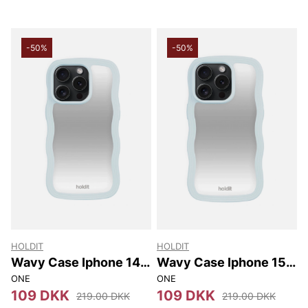
-50%
-50%
HOLDIT
HOLDIT
Wavy Case Iphone 14
Wavy Case Iphone 15
Pro
Pro
ONE
ONE
109 DKK
109 DKK
219.00 DKK
219.00 DKK