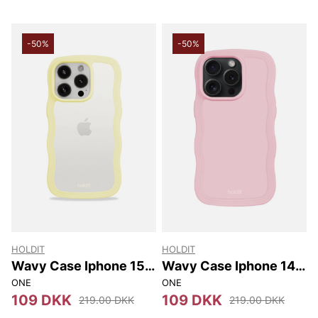
-50%
-50%
HOLDIT
HOLDIT
Wavy Case Iphone 15
Wavy Case Iphone 14
Pro Max
Pro
ONE
ONE
109 DKK
109 DKK
219.00 DKK
219.00 DKK