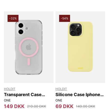
-32%
-54%
HOLDIT
HOLDIT
Transparent Case
Silicone Case Iphone
Magsafe Iphone 17
15 Pro Max
ONE
ONE
149 DKK
69 DKK
219.00 DKK
149.00 DKK