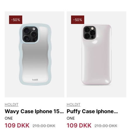
-50%
-50%
HOLDIT
HOLDIT
Wavy Case Iphone 15
Puffy Case Iphone
Pro Max
12/12 Pro
ONE
ONE
109 DKK
109 DKK
219.00 DKK
219.00 DKK