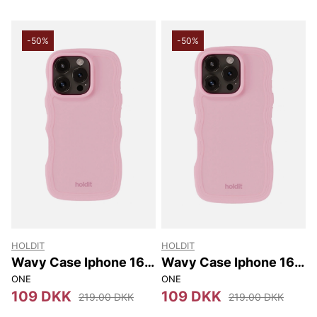
-50%
-50%
HOLDIT
HOLDIT
Wavy Case Iphone 16
Wavy Case Iphone 16
Pro
Pro Max
ONE
ONE
109 DKK
109 DKK
219.00 DKK
219.00 DKK