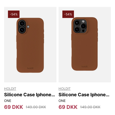
-54%
-54%
HOLDIT
HOLDIT
Silicone Case Iphone
Silicone Case Iphone
16
16 Pro
ONE
ONE
69 DKK
69 DKK
149.00 DKK
149.00 DKK