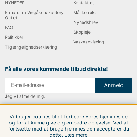
NYHEDER
Kontakt os
E-mails fra Vingåkers Factory
Mål korrekt
Outlet
Nyhedsbrev
FAQ
Skopleje
Politikker
Vaskeanvisning
Tilgængelighedserklæring
Få alle vores kommende tilbud direkte!
Anmeld
Jeg vil afmelde mig.
Vi findes i:
Danmark
|
Finland
|
Sverige
Vi bruger cookies til at forbedre vores hjemmeside
Følg os på vores sociale medier.
og for at kunne give dig en bedre oplevelse. Ved at
fortsætte med at bruge hjemmesiden accepterer du
dette.
Læs mere