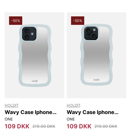
-50%
-50%
HOLDIT
HOLDIT
Wavy Case Iphone
Wavy Case Iphone
12/12 Pro
17E/16E/15/14/13
ONE
ONE
109 DKK
109 DKK
219.00 DKK
219.00 DKK