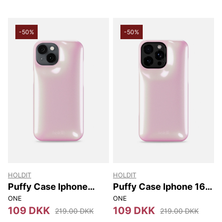
-50%
-50%
HOLDIT
HOLDIT
Puffy Case Iphone
Puffy Case Iphone 16
17E/16E/15/14/13
Pro Max
ONE
ONE
109 DKK
109 DKK
219.00 DKK
219.00 DKK