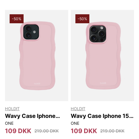
-50%
-50%
HOLDIT
HOLDIT
Wavy Case Iphone
Wavy Case Iphone 15
12/12 Pro
Pro
ONE
ONE
109 DKK
109 DKK
219.00 DKK
219.00 DKK