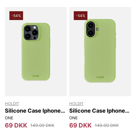
-54%
-54%
HOLDIT
HOLDIT
Silicone Case Iphone
Silicone Case Iphone
15 Pro Max
16
ONE
ONE
69 DKK
69 DKK
149.00 DKK
149.00 DKK