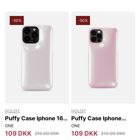
-50%
-50%
HOLDIT
HOLDIT
Puffy Case Iphone 16
Puffy Case Iphone
Pro Max
12/12 Pro
ONE
ONE
109 DKK
109 DKK
219.00 DKK
219.00 DKK