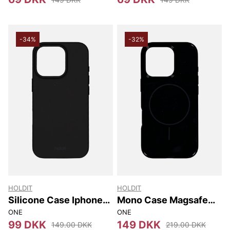
-34%
-32%
HOLDIT
HOLDIT
Silicone Case Iphone
Mono Case Magsafe
16 Pro
Iphone 16 Pro
ONE
ONE
99 DKK
149 DKK
149.00 DKK
219.00 DKK