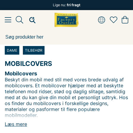
Lige nu:
fri fragt
DAME
TILBEHØR
MOBILCOVERS
Mobilcovers
Beskyt din mobil med stil med vores brede udvalg af
mobilcovers. Et mobilcover hjælper med at beskytte
telefonen mod ridser, stød og daglig slitage, samtidig
med at du kan give din mobil et personligt udtryk. Hos
os finder du mobilcovers i forskellige designs,
materialer og pasformer til flere populære
mobilmodeller.
Læs mere
Vælg mellem tynde og enkle covers, mere robuste
modeller med ekstra beskyttelse eller moderne