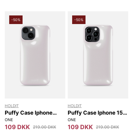
-50%
-50%
HOLDIT
HOLDIT
Puffy Case Iphone
Puffy Case Iphone 15
17E/16E/15/14/13
Pro Max
ONE
ONE
109 DKK
109 DKK
219.00 DKK
219.00 DKK