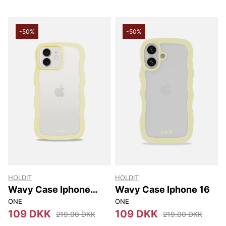
-50%
-50%
HOLDIT
HOLDIT
Wavy Case Iphone
Wavy Case Iphone 16
12/12 Pro
ONE
ONE
109 DKK
109 DKK
219.00 DKK
219.00 DKK