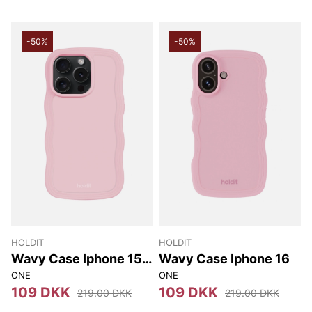
-50%
-50%
HOLDIT
HOLDIT
Wavy Case Iphone 15
Wavy Case Iphone 16
Pro Max
ONE
ONE
109 DKK
109 DKK
219.00 DKK
219.00 DKK