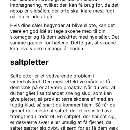
imprægnering, hvilket den kan få brug for, da det
netop er slidsålen, der ofte skal klare mest fugt,
når du er ude at gå.
Hvis dine såler begynder at blive slidte, kan det
være en god idé at tage skoene med til din
skomager og få dem udskiftet med nye såler. Det
samme gælder for hælene. Dette gør, at skoene
kan leve videre i mange år endnu.
saltpletter
Saltpletter er et vedvarende problem i
vinterhalvåret. Den mest effektive måde at få
dem væk på er at være proaktiv. Når du ved, at
du har gået i saltblandet sne og slud, som kan
give pletter, så prøv at tørre skoene af med en
fugtig klud, så snart du kommer hjem. Så får du
fjernet det meste af saltet, der ellers ville have
trængt ind i læderet. En saltplet, der har sat sig,
er desværre svær eller umulig at få fjernet, da
saltet sætter sig dybt, så sørg for at få dem væk