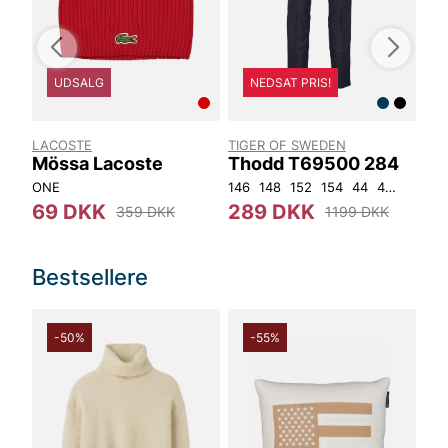
UDSALG
NEDSAT PRIS!
LACOSTE
TIGER OF SWEDEN
TIG
k
Mössa Lacoste
Thodd T69500 284
Ji
ONE
146
148
152
154
44
46
48
44
50
69 DKK
289 DKK
7
359 DKK
1199 DKK
Bestsellere
-50%
-55%