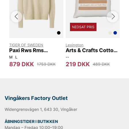
NEDSAT PRIS
TIGER OF SWEDEN
Lexington
LUK
C
Paxi Rws Rms
Arts & Crafts Cotton
Ha
S00002 1CT
Twill Pillow Cover
52
54
M
L
56
92
104
--
S
879 DKK
219 DKK
2
1759 DKK
489 DKK
Vingåkers Factory Outlet
Widengrensvägen 1, 643 30, Vingåker
ÅBNINGSTIDER I BUTIKKEN
Mandag – Fredag 10:00–19:00