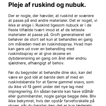
Pleje af ruskind og nubuk.
Der er nogle, der hævder, at ruskind er sværere
at passe på end andre materialer. Det er noget, vi
ikke er enige i. Ruskind ligesom nubuck er i de
fleste tilfælde tvært imod et af de letteste
materialer at passe på. Groft generaliseret set
behøver de stort set kun at behandles en gang
om måneden med en ruskindsspray. Hvad man
kan gøre ud over en behandling med
ruskindsspray er at give skoene en
dybderensning en gang om året eller endnu
sjældnere, afhængigt af behov.
Før du begynder at behandle dine sko, kan det
være en god idé at børste dem af med en
ruskindsbørste for at fjerne gammel snavs, som
du ikke vil få gemt under det nye lag med
impregnering. En sådan børste kan have stålhår
eller gummibørster, nogle gange begge dele. Bliv
ikke bekymret, hvis der opstår farveforskelle på
skoen, når du børster den; det er kun læderets