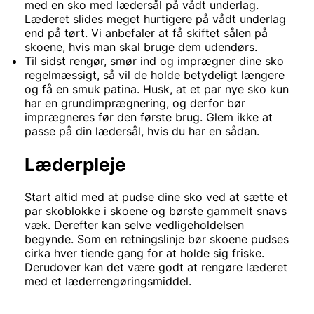
med en sko med lædersål på vådt underlag.
Læderet slides meget hurtigere på vådt underlag
end på tørt. Vi anbefaler at få skiftet sålen på
skoene, hvis man skal bruge dem udendørs.
Til sidst rengør, smør ind og imprægner dine sko
regelmæssigt, så vil de holde betydeligt længere
og få en smuk patina. Husk, at et par nye sko kun
har en grundimprægnering, og derfor bør
imprægneres før den første brug. Glem ikke at
passe på din lædersål, hvis du har en sådan.
Læderpleje
Start altid med at pudse dine sko ved at sætte et
par skoblokke i skoene og børste gammelt snavs
væk. Derefter kan selve vedligeholdelsen
begynde. Som en retningslinje bør skoene pudses
cirka hver tiende gang for at holde sig friske.
Derudover kan det være godt at rengøre læderet
med et læderrengøringsmiddel.