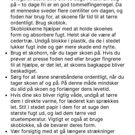
på – to dage fri er en god tommelfingerregel. Da
et menneske sveder flere centiliter om dagen, og
foden har brug for, at skoene får tid til at tørre
ordentligt. Brug skoblok.
Skoblokkerne hjælper med at holde skoenes
form og absorbere fugt. Helst skal de være af
cedertræ. Undgå blokke i plastik, da de i stedet
lukker fugt inde og gør mere skade end nytte.
Brug et skohorn, når du tager skoen på. Hvis du
prøver at presse foden ned eller bruger fingrene
til at hjælpe, er det let, at skoens bagkappe bliver
beskadiget.
Sørg for at løsne snørebåndene ordentligt, når du
tager skoen af og på. På denne måde mindsker
du slid på skoen og forlænger dens levetid.
Hvis dine sko bliver rigtig våde, undgå at tørre
dem i direkte varme, for læderet kan sprækkes
let. Stil i stedet papir i dem for at suge den
største fugt ud, og lad dem tørre ved
stuetemperatur. Vigtigt er også at bruge
skoblokke, så de bevarer deres form.
Vær forsigtig med at gå længere strækninger